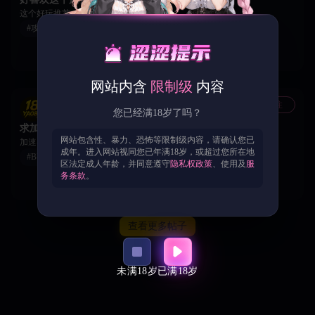
这个好玩推荐
#攻略分享
0
0
0
网站内含
限制级
内容
关注
哭泣的店员
您已经满18岁了吗？
求加速器
网站包含性、暴力、恐怖等限制级内容，请确认您已
加速器，好多进不去
成年。进入网站视同您已年满18岁，或超过您所在地
#BUG吐槽
区法定成人年龄，并同意遵守
隐私权政策
、使用及
服
0
0
0
务条款
。
查看更多帖子
未满18岁
已满18岁