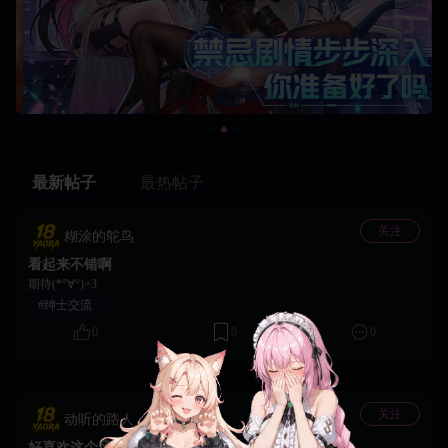
最新帖子
最热帖子
关注
糊涂的鸵鸟
看起来不错啊
期待(*°∀°)=3
#绅士交流
0
0
0
关注
动听的路人
好喜欢这个风格