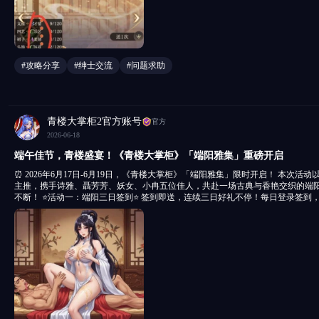
偿，当然最简单的方法是充值，零氪玩家黄金获取很难最好攒着花在有用的地方
二.招募 手帕的获取途径和黄金相似，但可以签到或者通过活动获得也需要攒，尽量十
以提前建设施，建造建筑或解锁更多角色，提升角色可以提升名气值，解锁更多
2.任务中的提升角色技能就是服务里的特殊服务里的那些（当时我做这个任务还
到技能的标签） 3.优先建筑池子一类的卖肉的建筑，产出的银子多，优先提升角色
#攻略分享
#绅士交流
#问题求助
礼物提升角色好感度 三关都过了大概率能出绿色礼物 5.有些礼物是可以赠送的
子（即体力）下面的那个装饰然后切换到才情/体质/乐艺/柔韧/身材选秀再赠送
可以看下面的图 6.每日任务里买商城物品可以刷新，有几率刷出银子就能买的东西
天上线领柜台的银子，接客量做满，送礼物，完成每日任务 字数有限，更多问题可以加讨论群943801154
或是在评论区留言，跪求点赞评论收藏。承蒙兄弟们厚爱
青楼大掌柜2官方账号
官方
2026-06-18
端午佳节，青楼盛宴！《青楼大掌柜》「端阳雅集」重磅开启
⏰ 2026年6月17日-6月19日，《青楼大掌柜》「端阳雅集」限时开启！ 本次活动以 紫色倾城美人尹心月 为
主推，携手诗雅、聶芳芳、妖女、小冉五位佳人，共赴一场古典与香艳交织的端
不断！ ⭐️活动一：端阳三日签到⭐️ 签到即送，连续三日好礼不停！每日登录签到，轻松领取，尹心月碎片
等你来拿！ ⭐️活动二：端阳累充连环送⭐️ 累计充值，5档豪礼连环放送！活动期间累计充值达标，次日00:00
自动发放奖励，最高档直接送 尹心月整卡 ！ 💃🏻端午五美人 五位美人端午限定视觉全面上线，紫绿纱幔、
艾草粽叶、古典香艳背景，视觉体验全面升级！ 😍 掌柜们，端午佳节，正是宠爱自家青楼佳人的好时机！
《青楼大掌柜》 —— 经营青楼，掌控命运，端午不缺席！ 快来一起感受这份古典香艳的节日氛围吧～
（活动奖励以游戏内实际发放为准，祝各位掌柜端午安康，财源滚滚！）