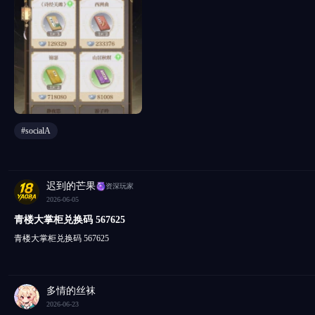
爱情观，被后世视为《诗经》“风雅”的典范之作。 - 核心名句：关关雎鸠，在河
逑。 2. 《西洲曲》 - 作者：南朝·无名氏（南朝乐府民歌） - 原文（节选）： 忆梅下西洲，折梅寄江北。
单衫杏子红，双鬓鸦雏色。 西洲在何处？两桨桥头渡。 日暮伯劳飞，风吹乌臼树
翠钿。 开门郎不至，出门采红莲。 采莲南塘秋，莲花过人头。 低头弄莲子，莲
莲心彻底红。 忆郎郎不至，仰首望飞鸿。 - 内容简介：南朝乐府民歌的代表作，描写一位江南少女从初春
到深秋，对远方爱人的绵长思念。全诗以景衬情，巧用双关与谐音，语言清丽婉
为南朝抒情诗的巅峰。 - 核心名句：采莲南塘秋，莲花过人头。低头弄莲子，莲子清如水。 3. 
作者：唐·李商隐 - 原文： 锦瑟无端五十弦，一弦一柱思华年。 庄生晓梦迷蝴蝶，望帝春心托杜鹃。 沧海
月明珠有泪，蓝田日暖玉生烟。 此情可待成追忆？只是当时已惘然。 - 核心名句：此情可待成追忆？只是
当时已惘然。 4. 《山居秋暝》 - 作者：唐·王维 - 原文： 空山新雨后，天气晚来秋。 明月松间照，清泉石
上流。 竹喧归浣女，莲动下渔舟。 随意春芳歇
#socialA
迟到的芒果
资深玩家
2026-06-05
青楼大掌柜兑换码 567625
青楼大掌柜兑换码 567625
多情的丝袜
2026-06-23