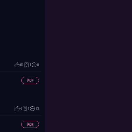
之洲。窈窕淑女，君子好
。 树下即门前，门中露
子清如水。 置莲怀袖中，
转，充满水乡风情，被誉
《锦瑟》 -
，王孙自可留。 - 核心名句：明月松间照，清泉石上流。
61
1
0
关注
4
1
13
关注