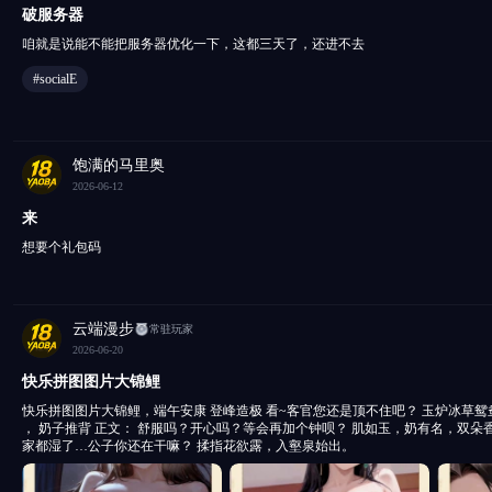
破服务器
咱就是说能不能把服务器优化一下，这都三天了，还进不去
#socialE
饱满的马里奥
2026-06-12
来
想要个礼包码
云端漫步
常驻玩家
2026-06-20
快乐拼图图片大锦鲤
快乐拼图图片大锦鲤，端午安康 登峰造极 看~客官您还是顶不住吧？ 玉炉冰草鸳鸯锦，粉融香汗流山枕。
， 奶子推背 正文： 舒服吗？开心吗？等会再加个钟呗？ 肌如玉，奶有名，双朵香花等君品。 阴户滋润 人
家都湿了…公子你还在干嘛？ 揉指花欲露，入壑泉始出。