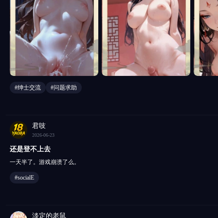
#绅士交流
#问题求助
君吱
2026-06-23
还是登不上去
一天半了。游戏崩溃了么。
#socialE
淡定的老鼠