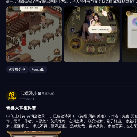
做完，我都做完了你们刷出来这个东西，卡人的任务节奏？我觉得游戏既然制作
个草台班子一样，我就好奇，这些设计强制点东西的人，你是没脑子吗，我会持
心，账号就是我这个，我在红柚添香区，反馈发给我
#攻略分享
#socialE
云端漫步
常驻玩家
2026-06-11
青楼大掌柜科普
📜 闲庄吟诗·诗词全收录 一、已解锁诗词 1. 《诗经·周南·关雎》 - 作者：先秦·无名氏（《诗经》为集体创
作，无单一作者） - 原文： 关关雎鸠，在河之洲。 窈窕淑女，君子好逑。 参差荇菜，左右流之。 窈窕淑
女，寤寐求之。 求之不得，寤寐思服。 悠哉悠哉，辗转反侧。 参差荇菜，左右
之。 参差荇菜，左右芼之。 窈窕淑女，钟鼓乐之。 - 内容简介：《诗经》的开篇之作，也是中国最古老的
情诗之一。以雎鸠和鸣起兴，描写君子对淑女的爱慕与追求，语言质朴优美，展