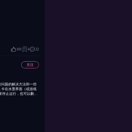
101
4
22
关注
些问题的解决方法和一些
.卡在水墨界面（或游戏
家停止运行，也可以删后
复以上操作，大概几次就
 3.游戏内显
点进去的界面。 若是角色
乱花，前期先把黄金攒着买
告获取兑换码，或是等补