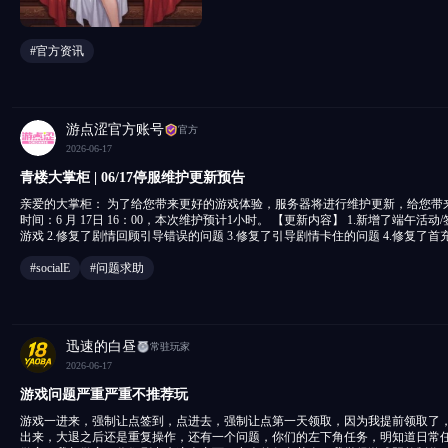
#官方资讯
游点涩官方账号
官方
2026-06-17
青楼大掌柜 | 06/17停服维护更新预告
亲爱的大掌柜： 为了给您带来更好的游戏体验，服务器将进行维护更新，给您带来的不便深感抱歉。 维护
时间：6 月 17日 16：00，本次维护预计1小时。 【更新内容】 1.新增了端午活动/签到/累消/世界杯射门小
游戏 2.修复了剧情回顾引导错误的问题 3.修复了引导剧情卡住的问题 4.修复了首充相关卡住引导的问题 5.
优化了主线任务跳转效果 6.修复了商品重复购买的显示错误问题 7.优化了部分导致iOS闪退的问题 官方社
群 Telegram频道：https://t.me/qldzg2 玩家交流1群：943801154 客服邮箱：peachgames.service@gmail.com 祝您
#socialE
#问题求助
在焕新版全新版本中游戏愉快，红袖添香，财源滚滚！ 青楼大掌柜运营
迅速的白昼
常驻玩家
2026-06-17
游戏问题严重严重不推荐玩
游戏一进来，强制让点签到，点进去，强制让点第一天领取，因为我提前领取了
出来，大退之后还是重复操作，还有一个问题，你们的左下角任务，明知道日常