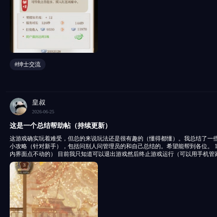
#绅士交流
皇叔
2026-06-25
这是一个总结帮助帖（持续更新）
这游戏确实玩着难受，但总的来说玩法还是很有趣的（懂得都懂）。我总结了一
小攻略（针对新手），包括问别人问管理员的和自己总结的。希望能帮到各位。 1
内界面点不动的） 目前我只知道可以退出游戏然后终止游戏运行（可以用手机管
台，但部分手机删后台无法停止运行）然后重进游戏，如果还是卡在界面内则重
好了 2.闪退 属于正常现象，是游戏运行问题，不是手机问题，也不用担心，重进游戏就行 注意：若不想闪
退，也可以在网站上玩，但网站上玩考验手机性能和网速。可以开流量或者网络加速VPN代理
示问题（或界面重叠） 按返回按钮（一般在左上角）返回上级界面重新进入之前
显示问题也可以试试上述办法，或等游戏加载（这游戏优化差加载慢） 以上就是一些常见问题，如果有其
他疑问可以在评论区里提问，本人看到会回复，其他兄弟们看到也可以互助一下 接下来是对新手有一点小
帮助的内容（本人总结，大家也可以在评论区里补充） 大分类一.黄金 1.黄金别
卖身契（零氪玩家适用，买了月卡当我没说） 2.黄金获取：可以查看官方最新公