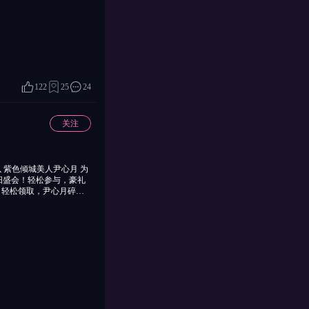
，别用黄金买礼物什么的
连再抽 三.杂类 1.可
建筑，能先建楼层就先建
疑惑好久，找了半天没找
加成 4.西域游商能产出
，需要点开约会后，点击叶
礼物，如果不知道在说什么
 7.游戏玩法上主要是每
122
25
24
关注
阳盛会！轻松参与，豪礼