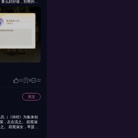
，要么好好做，别整的跟
续反馈，希望你们也能上
11
8
22
关注
采之。 窈窕淑女，琴瑟友
现了先秦时期含蓄真挚的