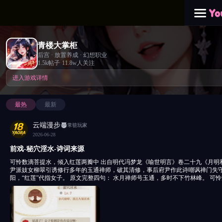
青楼大掌柜
后宫 · 放置养成 · 幻想职业
1.5k帖子
·
11.8w人关注
进入游戏详情
最热
最新
云端漫步
常驻玩家
2026-06-28
前戏-秘穴淫水-诗词来源
可怜数滴菩提水，倾入红莲两瓣中 出自明代冯梦龙《喻世明言》卷二十九《月明和尚度柳翠》。 背景：府
尹派妓女柳翠引诱修行多年的玉通禅师，破其清修，事后府尹作此诗嘲讽禅门失守
阳，“红莲”代指女子。 原文完整四句： 水月禅师号玉通，多时不下竹林峰。 可
瓣中