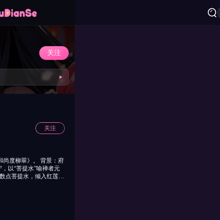
关注
关注
，以“菩提水”喻禅者元
怜数点菩提水，倾入红莲两