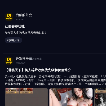
怡然的外套
2026-06-22
让他吞吞吐吐
步步高人多的地方风风光光11111
#攻略分享
云端漫步
常驻玩家
2026-06-21
【君临天下】美人碎片收集优先级和价值简介
美人碎片收集优先级清单（分短期/中期/长期） 一、短期目标（立刻可推进，1-3天内解锁/成型） 1. 邹氏
（稀有，63/100） - 缺口：37碎片 ​ - 价值：解锁成本最低，快速激活图鉴全局属性，前期推图过渡辅助，碎
片获取难度低 ​ - 行动：日常招募、分解兑换优先补满碎片，第一个新解锁美人 2. 环儿升星（已解锁，剩余
85碎片） - 价值：全阵营通用加成，无阵容限制，碎片存量充足，升星直接全队提攻防血 ​ - 行动：多余碎
片全部用于升星，优先拉高星级，不用囤 3. 大乔基础碎片囤货（已解锁，4碎片） - 缺口极大，仅顺带收
集，不占用核心资源 二、中期目标（3-14天，阵容核心刚需） 1. 蔡文姬（传说，8/100） - 缺口：92碎片 ​ -
价值：全游戏独一档治疗美人，推图、副本、竞技场全部刚需，任何阵容必带 ​ -
招募活动，定向捞蔡文姬碎片 2. 小乔（传说，8/100） - 缺口：92碎片 ​ - 价值：和大乔激活「二乔」吴国核