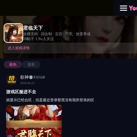
君临天下
全裸无码 · 回合制 · 后宫 · 巨乳 · 放置养成
39帖子
·
1.9w人关注
进入游戏详情
最热
最新
欲神
常驻玩家
2026-06-23
游戏区服进不去
就显示已经合区，但是最近登录那里没有我所登录的区