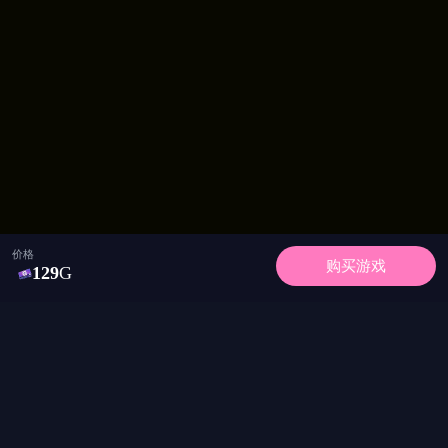
丰富的角色设定与动态表现增强了代入感，使整体体
验更加真实生动。无论是剧情深度还是互动性，都具
备较强吸引力。
价格
购买游戏
129
G
APP下载