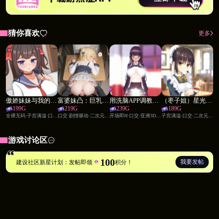
猜你喜欢
更多
傲娇妹妹与我的治愈日常 ~与我的傲娇同居人的亲密时光~
富婆妹凸：巨乳溢出甜蜜后宫
用洗脑APP调教清纯大小姐的模拟游戏
（枣子姐）星光咖啡馆与死神之蝶
199
G
219
G
239
G
189
G
全裸无码·子宫满溢·口交·养成模拟·家庭伦理·调教·兄妹乱伦
口交·剧情驱动·二次元·后宫·家庭伦理·萝莉·兄妹乱伦·姐妹花·青梅竹马
开场即H·口交·亚洲3D·养成模拟·群交·后宫·时间管理·调教
子宫满溢·口交·二次元·后宫·职场OL·御姐·姐妹花·女仆
通过完成任务、触发事件以及与不同角色建立联系，
逐渐揭开隐藏在日常背后的故事。
游戏讨论区
100
我要发帖
建设社区新星计划：发帖即领
积分！