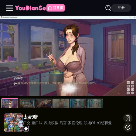
注册
回首页
太妃糖
太妃糖
口交·重口味·养成模拟·后宫·家庭伦理·职场OL·幻想职业