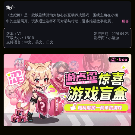
简介
《太妃糖》是一款以剧情驱动为核心的互动养成游戏，围绕主角在小镇
中的生活展开。玩家通过选择不同对话与行动，逐步推进故事发展，解
展开
锁多线剧情与角色关系。整体画风精致，人物塑造细腻，剧情节奏张弛
有度，适合喜欢沉浸式体验与自由探索的玩家。
版本：
V1
发行日期：
2026-04-23
下载大小：
1.5GB
发行商：
小涩游
支持语言：
中文、英文、日文