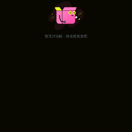
暂无讨论帖，快去抢首发吧
游戏采用多分支叙事结构，玩家的选择将直接影响剧
情走向与结局发展，具有较高的可重复游玩价值。
玩法方面融入时间管理与轻度养成机制，需要合理规
划行动以触发关键剧情。