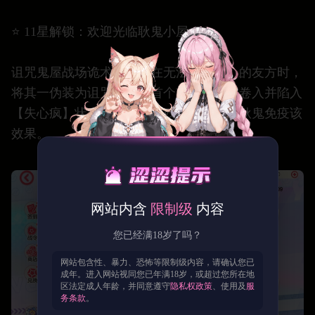
⭐️ 11星解锁：欢迎光临耿鬼小屋！
诅咒鬼屋战场诡术：当存在无法【影藏】的友方时，
将其一伪装为诅咒鬼屋，首个攻击者将被卷入并陷入
【失心疯】状态，每回合自残真实伤害，耿鬼免疫该
效果。
网站内含
限制级
内容
您已经满18岁了吗？
网站包含性、暴力、恐怖等限制级内容，请确认您已
成年。进入网站视同您已年满18岁，或超过您所在地
区法定成人年龄，并同意遵守
隐私权政策
、使用及
服
务条款
。