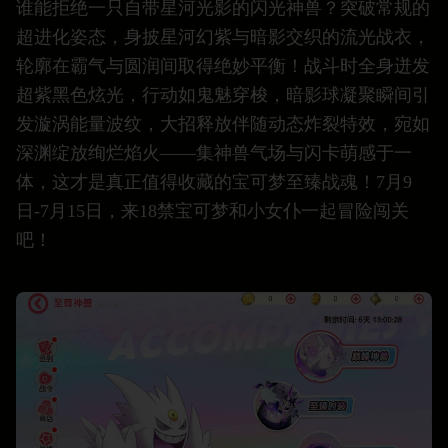
谁能拒绝一只自带星河光影的闪光神兽？突破常规的
超进化姿态，身披星河幻紫与暗影交织的流光战衣，
轮廓在霸气与圆润间取得绝妙平衡！战斗时全身迸发
超紫黑色炫光，行动如鬼魅穿梭，暗影球凝聚瞬间引
发漩涡能量波纹，大招释放伴随动态炸裂特效，宛如
深渊绽放绚烂焰火——集神兽气场与闪卡萌感于一
体，这才是真正值得收藏的宝可梦至臻战魂！7月9
日-7月15日，来18禁宝可梦和小女仆一起冒险闯关
吧！