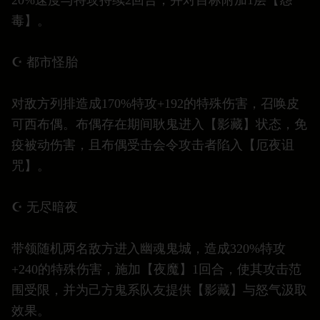
20%速度与特攻持续2回合，并对目标附加1层【怨
毒】。
☪️ 都市怪胎
对敌方列排造成170%特攻+192的特殊伤害，召唤皮
可西布偶。布偶存在期间耿鬼进入【影藏】状态，免
疫被动伤害，且布偶受击会令攻击者陷入【厄夜诅
咒】。
☪️ 无尽暗夜
带领随机两名敌方进入幽魂鬼城，造成320%特攻
+240的特殊伤害，施加【夜魔】1回合，使其攻击范
围受限，并为己方鬼系队友提供【影藏】与怒气汲取
效果。