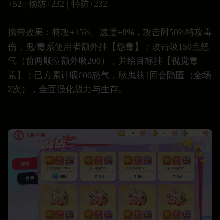
+52 | 物防+232 | 特防+232
携带效果：特攻+15%、速度+8%，攻击附50%特攻毒
伤，鬼/毒系使用者额外挂【怨毒】；攻击吸150点怒
气（前两顺位额外吸200），并给目标挂【视觉毒
素】；己方累计吸800怒气，耿鬼获1回合隐匿（全场
2次），全面强化战力与生存。