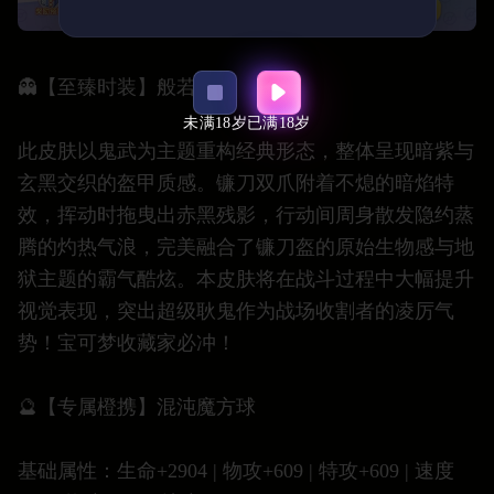
👻【至臻时装】般若鬼武
未满18岁
已满18岁
此皮肤以鬼武为主题重构经典形态，整体呈现暗紫与
玄黑交织的盔甲质感。镰刀双爪附着不熄的暗焰特
效，挥动时拖曳出赤黑残影，行动间周身散发隐约蒸
腾的灼热气浪，完美融合了镰刀盔的原始生物感与地
狱主题的霸气酷炫。本皮肤将在战斗过程中大幅提升
视觉表现，突出超级耿鬼作为战场收割者的凌厉气
势！宝可梦收藏家必冲！
🔮【专属橙携】混沌魔方球
基础属性：生命+2904 | 物攻+609 | 特攻+609 | 速度