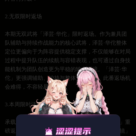
2.无双限时返场
本期无双武将「泽芸·华佗」限时返场。作为兼具团
队辅助与持续作战能力的核心武将，泽芸·华佗整体
定位更偏向于为阵容提供稳定支撑，不仅能够在对局
过程中提升队伍的续航与容错表现，也可通过自身技
能机制为团队创造更为平稳的输出环境。「泽芸·华
佗」更强调辅助、护持与整体节奏维系。此番返场机
会难得，不容轻易错过。
3.本周限时活动：起源神器-昆仑镜返场
承载上古神力的顶级神器，起源级神器「昆仑镜」重
磅返场！作为承载上古神力的顶尖神器，「昆仑镜」