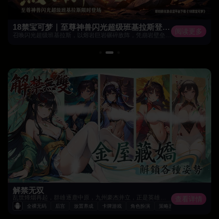
18禁宝可梦｜至尊神兽闪光超级班基拉斯登场！
阅读更多
召唤闪光超级班基拉斯，以熔岩巨岩碾碎敌阵，凭崩岩壁垒主宰整片宝可梦大陆！
解禁无双
乱世烽烟再起，群雄逐鹿中原，九州豪杰并立，正是英雄崛起、执掌乾坤之时！诚邀诸位主公携旷世智谋踏破乱世，聚天下英豪与红颜平定江山。
查看详情
全裸无码
后宫
放置养成
卡牌游戏
角色扮演
策略游戏
美少女