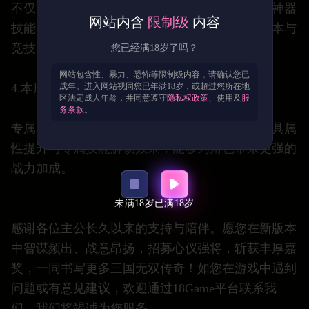
不仅能为角色带来海量属性加成，更能解锁专属神器
网站内含
限制级
内容
技能，让你的战力如虎添翼，轻松攻克高难度副本与
竞技赛场。
您已经满18岁了吗？
网站包含性、暴力、恐怖等限制级内容，请确认您已
4.本周限时活动：神州秘宝
成年。进入网站视同您已年满18岁，或超过您所在地
区法定成人年龄，并同意遵守
隐私权政策
、使用及
服
务条款
。
专属限时活动「神州秘宝」现已开启，该神器兼具属
性提升与专属技能解锁效果，能够为角色带来更强的
战力加成。
未满18岁
已满18岁
感谢各位主公长久以来的支持与陪伴。愿您在新版本
中智谋频出、战意昂扬，招募心仪强将，斩获丰厚嘉
奖，一同书写更多三国无双传奇！如您在游戏中遇到
问题或有意见建议，欢迎通过18Game平台联系我
们，我们将竭诚为您服务。