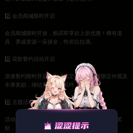
2️⃣ 会员商城限时开启
会员商城限时开放，购买即享折上折优惠！稀有道
具、养成资源一应俱全，性价比拉满。
3️⃣ 花影誓约活动开启
浪漫誓约限时开启，完成指定任务可获得限定外观及
丰厚奖励，缔结属于你的羁绊。
4️⃣ 主题活动：累计消费
活动期间累计消费达到指定额度，即可领取阶段奖
励，内含稀有养成材料与限定道具。