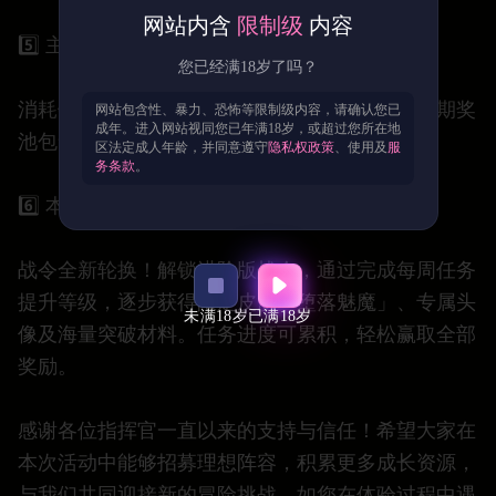
网站内含
限制级
内容
5️⃣ 主题活动：钻石转盘
您已经满18岁了吗？
消耗钻石参与转盘抽奖，幸运好礼等你来拿！本期奖
网站包含性、暴力、恐怖等限制级内容，请确认您已
成年。进入网站视同您已年满18岁，或超过您所在地
池包含珍稀资源与限定外观。
区法定成人年龄，并同意遵守
隐私权政策
、使用及
服
务条款
。
6️⃣ 本周皮肤战令：堕落魅魔
战令全新轮换！解锁进阶版战令，通过完成每周任务
提升等级，逐步获得限定皮肤「堕落魅魔」、专属头
未满18岁
已满18岁
像及海量突破材料。任务进度可累积，轻松赢取全部
奖励。
感谢各位指挥官一直以来的支持与信任！希望大家在
本次活动中能够招募理想阵容，积累更多成长资源，
与我们共同迎接新的冒险挑战。如您在体验过程中遇