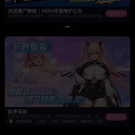
决战僵尸舞娘｜08/04停服维护公告
阅读更多
游戏即将开展停服维护，请您留意游戏公告获取最新的开服时间。
欲界圣姬
全新奇幻圣界冒险正式启航，新手钜惠福利同步上线，快速驰骋圣界战场，邂逅绝美欲姬伙伴，开启专属巅峰征程！
查看详情
异世界穿越
二次元
后宫
角色扮演
策略游戏
同人
美少女