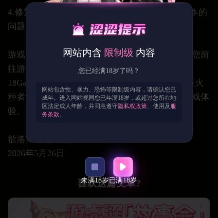
4.修复【失落地】已达成解锁条件但无法进入副本的
问题。
网站内含
限制级
内容
游戏目前已完成维护，以上问题已全部修复，请您前
往游戏内领取补偿奖励。如有任何问题欢迎前往
您已经满18岁了吗？
18Game平台【客服支持】处联系我们，感谢各位火
网站包含性、暴力、恐怖等限制级内容，请确认您已
种者的反馈与耐心等待！我们会继续努力提升游戏体
成年。进入网站视同您已年满18岁，或超过您所在地
区法定成人年龄，并同意遵守
隐私权政策
、使用及
服
验。
务条款
。
欲洛降临运营团队
2026年5月26日
未满18岁
已满18岁
喜欢这篇文章?