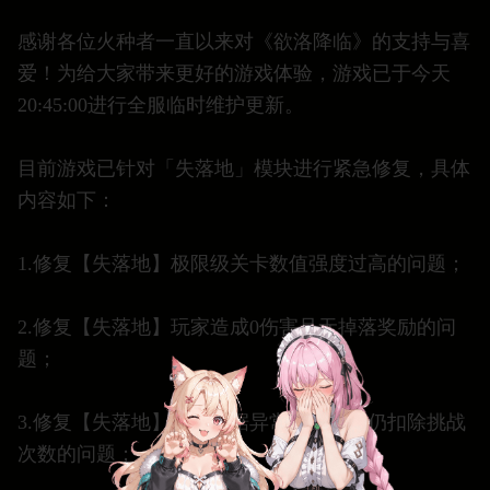
感谢各位火种者一直以来对《欲洛降临》的支持与喜
爱！为给大家带来更好的游戏体验，游戏已于今天
20:45:00进行全服临时维护更新。
目前游戏已针对「失落地」模块进行紧急修复，具体
内容如下：
1.修复【失落地】极限级关卡数值强度过高的问题；
2.修复【失落地】玩家造成0伤害且无掉落奖励的问
题；
3.修复【失落地】玩家数据异常导致白打仍扣除挑战
次数的问题；