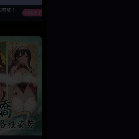
有奖！
18禁宝可梦｜至尊神兽闪光超级班基拉斯
阅读更多
召唤闪光超级班基拉斯，以熔岩巨岩碾碎敌阵，凭崩岩壁