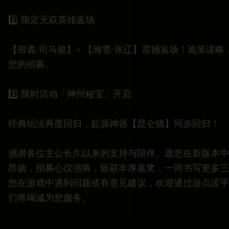
2️⃣ 限定无双英雄返场
【诳诡·司马懿】+ 【瀚雪·张辽】震撼返场！诡策谋
您的招募。
3️⃣ 限时活动「神州秘宝」开启
经典玩法再度回归，起源神器【昆仑镜】同步回归！
感谢各位主公长久以来的支持与陪伴。愿您在新版本中
昂扬，招募心仪强将，斩获丰厚嘉奖，一同书写更多三
您在游戏中遇到问题或有意见建议，欢迎通过游点涩平
们将竭诚为您服务。