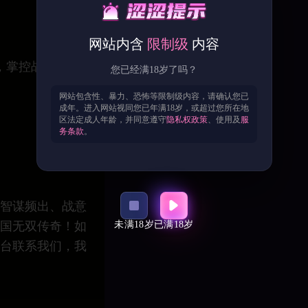
网站内含
限制级
内容
略，掌控战局，等待
您已经满18岁了吗？
网站包含性、暴力、恐怖等限制级内容，请确认您已
成年。进入网站视同您已年满18岁，或超过您所在地
区法定成人年龄，并同意遵守
隐私权政策
、使用及
服
务条款
。
智谋频出、战意
未满18岁
已满18岁
国无双传奇！如
台联系我们，我