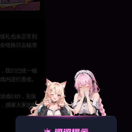
值礼包未正常到
全链路日志核查
，我们已统一核
戏内进行查收。
游戏UID，充值
，感谢大家的耐