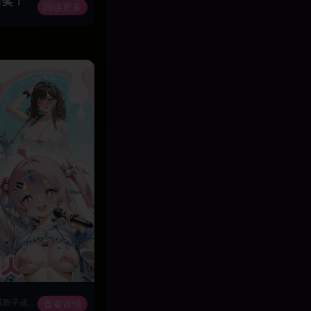
有奖！
18禁宝可梦｜至尊神兽闪光超级班基拉斯
阅读更多
召唤闪光超级班基拉斯，以熔岩巨岩碾碎敌阵，凭崩岩壁
2147年，地球毁灭，人类迁居月球。面对外星物种塞勒涅之裔的威胁，注射硅基孢子成为唯一的战斗手段——但孢子会逐步吞噬使用者的意识。你将扮演携带特殊血清的异能体，率领远征军深入禁地，在变异与人性的边界上，揭开月球最深处的惊天秘密。
查看详情