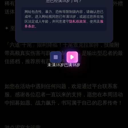
您已经满18岁了吗？
稀有忍具、招募券及大量金币。每日首次通关额外赠
送体力。
网站包含性、暴力、恐怖等限制级内容，请确认您已
成年。进入网站视同您已年满18岁，或超过您所在地
区法定成人年龄，并同意遵守
隐私权政策
、使用及
服
务条款
。
✦ 至尊尾兽召唤
「六道·十尾」限时降临！十尾查克拉加持，技能附
带高额真实伤害与群体压制效果，是输出型忍者的最
佳搭档，推荐所有忍者优先获取。
未满18岁
已满18岁
如您在活动中遇到任何问题，欢迎通过平台联系客
服。感谢各位忍者一直以来的支持，愿您在本周活动
中招募如愿、战力飙升，书写属于自己的忍界传奇！
游点涩官方运营