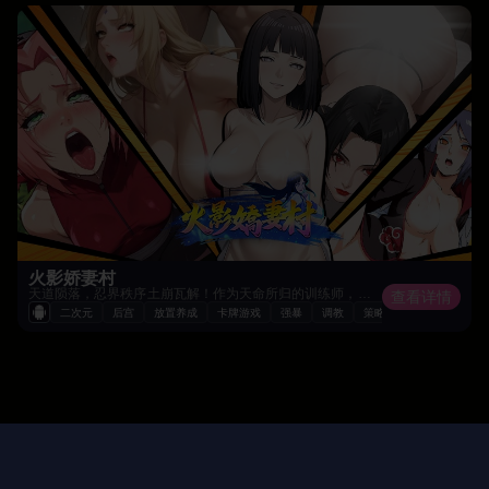
火影娇妻村
天道陨落，忍界秩序土崩瓦解！作为天命所归的训练师，您将统御木叶、晓组织、五影联盟三方势力，在恢弘的横版卷轴世界中力挽狂澜。从断壁残垣中集结卡卡西、宇智波鼬等传奇忍者，以铁血谋略重写忍界战史！
查看详情
二次元
后宫
放置养成
卡牌游戏
强暴
调教
策略游戏