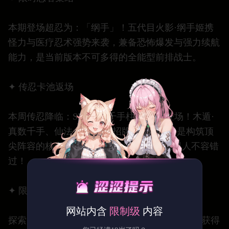
本期登场超忍为：「纲手」！五代目火影·纲手姬携
怪力与医疗忍术强势来袭，兼备恐怖爆发与强力续航
能力，是当前版本不可多得的全能型前排战士。
✦ 传忍卡池返场
本周传忍降临：SP·仙人·千手柱间 震撼登场！木遁·
真数千手、仙法·明神门等招牌技能再现，是构筑顶
尖阵容的核心战力，被誉为“忍界之神”的男人不容错
过！
✦ 限时主题活动：初夏奇遇
网站内含
限制级
内容
探索夏日主题活动，挑战多层奇遇关卡，通关可获得