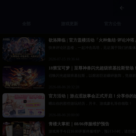
全部
游戏更新
官方公告
欲洛降临 | 官方盖楼活动「火种集结·评论冲塔
快来评论区盖楼，一起冲击高塔，见证属于我们的集体
2026-07-15 19:36:44
18禁宝可梦｜至尊神兽闪光超级班基拉斯登场
召唤闪光超级班基拉斯，以熔岩巨岩碾碎敌阵，凭崩岩
2026-08-06 20:32:28
官方活动｜游点涩故事会正式开启！分享你的故
晒出你的那些游玩经历，月卡、游戏豪礼等你领取！
2026-08-06 20:00:00
青楼大掌柜｜08/06停服维护预告
游戏将于今日16:00开展停服维护，预计3小时，请您