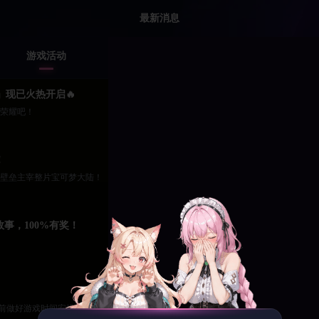
最新消息
游戏活动
」现已火热开启🔥
荣耀吧！
！
壁垒主宰整片宝可梦大陆！
事，100%有奖！
提前做好游戏时间安排。