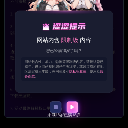
不可预知,结果随机。
2. 每开后5个后,开启第6个时将会获得一次奖池自选游戏。
3. 游戏以新游尝鲜/轻量体验为主,玩法与品质可能存在差异,
以实际体验为准。
网站内含
限制级
内容
4. 奖励发放后请在本页面
【中奖记录】
查看;下载/领取仅可
您已经满18岁了吗？
通过本页面
【中奖记录】
入口进行,不支持外部渠道下载或领
取。
网站包含性、暴力、恐怖等限制级内容，请确认您已
成年。进入网站视同您已年满18岁，或超过您所在地
5. 奖励均为虚拟内容,不支持退款、折现或转让;请理性参与、
区法定成人年龄，并同意遵守
隐私权政策
、使用及
服
务条款
。
按需购买。
6. 活动期间内可能会更新游戏奖池或关闭活动,中奖后请尽快
下载应游戏。
7. 活动最终解释权归平台所有
未满18岁
已满18岁