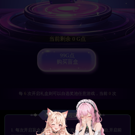
当前剩余 0 G点
99G点
购买盲盒
每
6
次开启礼盒则可以自选奖池任意游戏，当前
0
次
1. 每次开启盲盒,随机获得1-5 款游戏体验或虚拟奖励,开启前