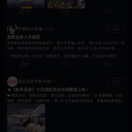
100
0
0
开朗的大树
关注
常驻玩家
瑟茜皮肤入手感受
瑟茜新皮肤建模和特效都还行，属于中等偏上水平。196 元送 50 碎片和一堆
材料，刚好能把英雄练起来，性价比不算坑。每天花 10 多分钟做任务，进
度推进也快。
英俊的心锁：
以为送了张角色卡，但好像是个头像，不过还有50碎片。
99
0
2
游点涩官方账号
关注
官方
🔥《欲界圣姬》七日进阶战令活动重磅上线！
❤️ 幽冥女巫・瑟茜传说级「课后甜妹」皮肤限时解锁！ 😍 裸露胸脯 + 粉红
樱桃，独特建模 + 炫酷特效； 🎁 100 钻石解锁初级战令，零氪躺领养成资
源； 🎁 196 元解锁高级战令，50英雄碎片 + 大量福利道具； 🙌 战力加速成
型～即刻登录冲活跃度，祝大家游戏愉快！