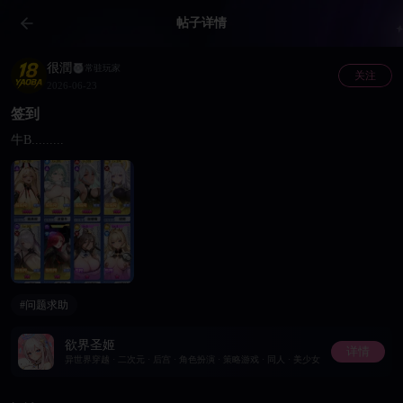
帖子详情
很潤
常驻玩家
关注
2026-06-23
签到
牛B.........
#问题求助
欲界圣姬
详情
异世界穿越 · 二次元 · 后宫 · 角色扮演 · 策略游戏 · 同人 · 美少女