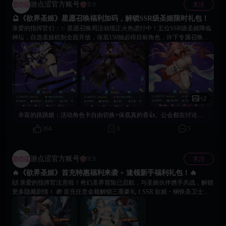
游点涩官方账号
关注
官方
🔮《欲界圣姬》星愿召唤福利加码，解锁SSR级圣姬限时礼包！
亲爱的指挥官们：✨ 星愿召唤周活动现正火热进行中！五位SSR级圣姬降临
神坛，自选圣姬机制全面开放，保底150抽必得目标角色，许下专属召唤星
愿，唤醒命定神明圣姬！ 🌟【SSR圣姬卡池曝光】 🌕 光辉圣母・玛利亚：
拥有强力群体治愈与减伤能力，为团队提供稳定的防护与恢复。 ⚖️ 神裁女
神・雅典娜：兼具单体爆发与范围攻击，是攻守兼备的全能型战士。 🌑 暗
源魔女・莉莉丝： 擅长持续输出与生命汲取，以暗属性技能削弱敌方阵容。
💀 异界冥王・哈迪斯：具备高爆发与控制能力，能在关键时刻扭转战局。
🌌 混沌之主・卡俄斯：以强大的魔化与范围伤害著称，适合承担核心输出角
+2
色。 🎁【星愿专属礼包上线】 活动期间同步推出「星愿助力礼包」，采用
梯度定价机制，满足不同养成阶段需求。礼包内含高价值「星愿魔方」、钻
丰富的跳跳糖：
活动角色卡自由切换+保底真的香👍。公会都在讨论抽谁最划算～
石、金币、角色突破与技能升级材料，更有机会获得SSR限定卡牌，助你高
效养成、强化阵容！ ✨【星光汇聚，命运相连】 即刻登录《欲界圣姬》，前
364
3
5
往主界面「星愿召唤」参与活动，锁定你的命定圣姬，点亮属于你的星愿之
光！
游点涩官方账号
关注
官方
🔥《欲界圣姬》首充特惠福利来袭 + 速领新手福利礼包！🔥
🙌 亲爱的指挥官注意啦！奇幻圣界冒险已启航，与圣姬伙伴携手共战，解锁
更多隐藏剧情！ 🎁 首充任意金额解锁三重豪礼 1.SSR 欲姬・钢铁圣卫士：
高颜值 + 顶尖战力，开局碾压无压力 2.全阵营香水道具：拉满欲姬好感，解
锁 18 + 专属剧情与特殊互动 3.海量资源礼包：含高稀有套装、进阶材料，战
力提升不卡顿 🎁 首充满 100 元获取限定角色 解锁限定角色【沧海之主・波