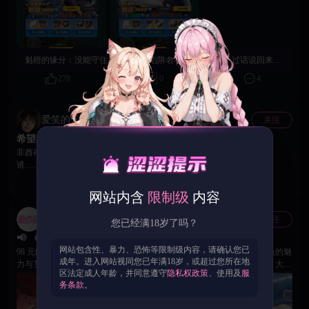
塞冬】，携逆天战力与全屏技能强势登场！搭配高级招募道具，轻松组建顶
配阵容！ 🎁 免费新手福利礼包 在游戏设置中点击「礼包兑换」，输入兑换
码 VIP666，即可领取新手专属福利。异界已苏醒，圣姬在召唤！现在登
录，即刻启程！
魁梧的缘分：
没能守住底线，首充陷阱名不虚传。。。不过话说回来，这个“叛徒”当得还挺值！送的东西简是新手期的“雪中送炭”，我终于推的动图了。🤭
278
0
4
爱笑的云朵
关注
希望星愿活动以后能常驻，圣姬自选对养成党很友好
非酋福音系列！150抽保底我能接受，反正平时也能攒券。现在纠结选
谁……玛利亚能奶我，莉莉丝能吸我（？）不对都想要
261
0
0
网站内含
限制级
内容
游点涩官方账号
关注
官方
您已经满18岁了吗？
📢 《欲界圣姬》伙伴周选铺限时上新！
网站包含性、暴力、恐怖等限制级内容，请确认您已
98 元解锁原价 651 元的核心伙伴礼包，快速提升战力，体验专属女角色的魅
成年。进入网站视同您已年满18岁，或超过您所在地
力与互动感！ 🔥 烈焰战神·玛尔斯：红发战姬，连击爆发，一击清场 ⚔ 大地
区法定成人年龄，并同意遵守
隐私权政策
、使用及
服
壁垒·提尔：冷艳守护者，稳固防御＋反击护队 🌊 沧海之主·波塞冬：冰系女
务条款
。
王，全屏控制＋高爆发核心输出 💖 波塞冬限定皮肤【清洁女仆】限时上架
波塞冬身着蓝色女仆装，裙摆轻轻扬起，蕾丝与蝴蝶结细节点缀，带着害羞