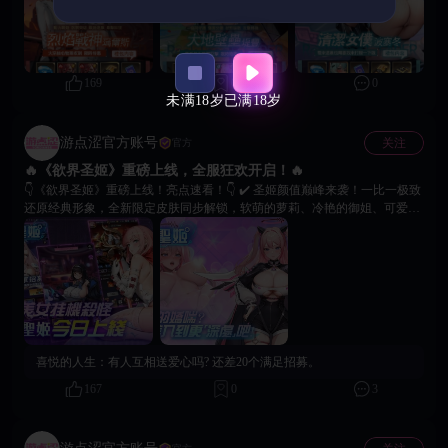
又俏皮的神情，甜美中透着禁忌诱惑。你做好准备与甜蜜女仆解锁独家互动
了吗？ 🙌 本次周活动共计7天，伙伴与皮肤可同时获取，打造你的专属圣姬
小队，战力、养成、互动一次满足！
169
0
0
未满18岁
已满18岁
游点涩官方账号
关注
官方
🔥《欲界圣姬》重磅上线，全服狂欢开启！🔥
👇《欲界圣姬》重磅上线！亮点速看！👇 ✔️ 圣姬颜值巅峰来袭！一比一极致
还原经典形象，全新限定皮肤同步解锁，软萌的萝莉、冷艳的御姐、可爱的
甜妹，多元风格随心挑选。 ✔️ 战斗系统全面焕新！僚机特效炫酷拉满，技
能释放视觉冲击力十足，阵容搭配打破局限更自由，副本闯关体验酣畅淋
漓。 ✔️ 两大全新玩法上线！星际开拓探索未知星域，陨落迷宫挑战极限闯
关，沉浸式玩法让你根本停不下来。 ✔️ 上线福利诚意拉满！登录即领 10 连
召唤券与极品宝箱，珍稀道具轻松入手，体验超绝新手福利！ 🙌 即刻登录
游戏与战姬亲密互动，奔赴战场并与战姬并肩作战，欢迎在社区分享你的独
家闯关攻略，与全服玩家交流进阶心得！
喜悦的人生：
有人互相送爱心吗? 还差20个满足招募。
167
0
3