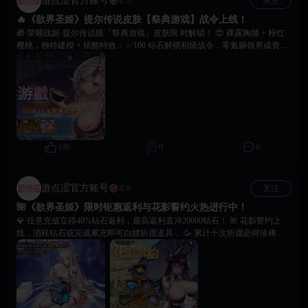
游点涩官方账号
关注
官方
🔥《欲界圣姬》提尔传说皮肤【祭典游戏】战令上线！
🎁 荣耀战姬·提尔传说级「祭典游戏」皮肤限 时解锁！ 😍 裸露胸脯 + 粉红
樱桃，独特建模 + 炫酷特效； ✅100 钻石解锁初级战令，零氪躺领养成资
源； ✅196 元解锁高级战令，专属头像 + 传说皮肤； ⚠️战力加速成型～即刻
登录冲活跃度，祝大家游戏愉快！
100
0
0
游点涩官方账号
关注
官方
🌺《欲界圣姬》限时钜惠返利与花影誓约火热进行中！
💎 任意充值立得40%钻石返利，最高返利直冲20000钻石！ 🌺 花影誓约上
线，消耗钻石或完成累充即可白嫖祈愿道具， 🥳 累计十次祈愿必得珍稀
【技能芯片·V型】及海量资源奖励。 🙌 指挥官们，整备队伍，抓住良机，
签下属于你的强者誓约！