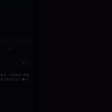
鼎三国霸业！
3
关注
属
鹄梦」：朱红马尾+流光