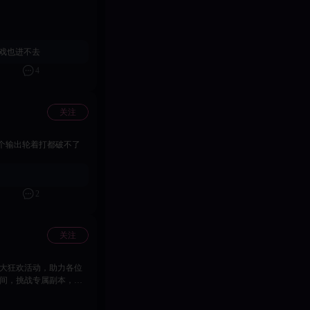
游戏也进不去
4
关注
个输出轮着打都破不了
2
关注