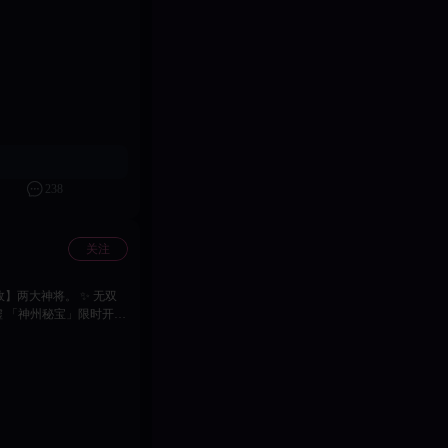
直以
禁无双的三国世界里，收尽
me官方团
238
关注