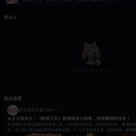
全裸无码 · 后宫 · 放置养成 · 卡牌游戏 · 角色扮演 · 策略游戏 · 美少女
评论 0
暂无评论，快来抢沙发
相关推荐
游点涩官方账号
官方
🔥主公请留步！《解禁无双》解锁铜雀台秘事，探索藏精阁传奇！
💋 铜雀台专属女英雄互动养成上线，与红颜并肩作战，开启深层羁绊。 🎬 藏经阁 25 回合福利影片开
放，成人版三国人物故事等你逐章体验。 💠 七日登录送女将＋随机神将，解锁蔡文姬、小乔等专属成人
CG动画。 🌹 挑战铜雀台专属副本，获取养成资源、提升好感，全队属性同步增强。 ⚔ 立即登录《解禁