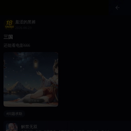
羞涩的黑裤
2026-06-23
三国
还能看电影666
#问题求助
解禁无双