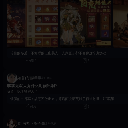
无双》，携红颜踏三国，开启属于主公的三国传记！
伶俐的冬瓜：
不如朕的江山美人，人家更新都不会像这个鬼游戏。
512
5
如意的雪糕
常驻玩家
解禁无双大乔什么时候出啊?
我请问呢？等好久了
细腻的自行车：
故意不放出来，等后面没新英雄了再当救世主UP骗氪
402
1
喜悦的小兔子
常驻玩家