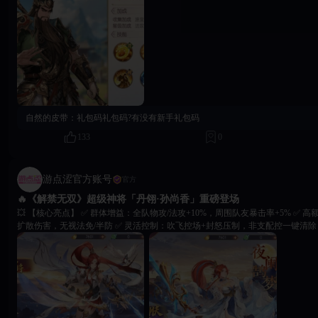
禁无双资源补给包」！ ⏰ 活动倒计时开启中，让武圣关羽为你横扫千军，问
自然的皮带：
礼包码礼包码?有没有新手礼包码
133
0
游点涩官方账号
官方
🔥《解禁无双》超级神将「丹翎·孙尚香」重磅登场
💥 【核心亮点】 ✅ 群体增益：全队物攻/法攻+10%，周围队友暴击率+5% ✅ 高额爆发：列排秒杀+风暴
扩散伤害，无视法免/半防 ✅ 灵活控制：吹飞控场+封怒压制，非支配控一键清除 🎁【更多活动】 ➊ 专
幻武「枭姬烈弩」：开局回怒+暴击伤害拉满，单挑全场生效 ➋ 传说皮肤「夜阑
裙摆，颜值收藏双在线 ⏰七日限时专属活动，即刻登录《解禁无双》，执掌箭神之威，开启全新征伐传
奇！