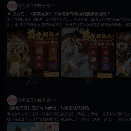
游点涩官方账号
官方
🔥 主公们，《解禁无双》三国情缘专属福利震撼登场啦！
本次首充回馈全面升级，多档特惠礼包助力英雄养成、战力提升与红颜角色解锁
彩！ 💎 首充至尊礼包 开启豪华奖励，快速获得四星神将黄月英及珍稀道具，解锁专属剧情任务，丰富互
动玩法等待你的探索。 💎 特惠成长礼包 超值30元礼包，轻松解锁黄月英稀有永久皮肤，同时提升角色星
级与好感度，养成效率直线提升，颜值战力双开花！ 💎 豪华主公礼包 98元即可解锁刘备专属幻武【雌雄
双股剑】，助力无双觉醒，全线提升生命、双攻、双防与速度，让主公实力大幅跃升！ ❤️ 沉浸
铜雀台与藏精阁玩法全新开启，多位红颜英雄等待你的召唤，触发丰富互动剧情
成，沉浸感满满！ 🙌 与美女英雄角色触发丰富互动剧情，情趣宝箱内含蜡烛，皮鞭，震动棒，电击仪等
多种互动道具，体验三国版18禁成人玩法。 🙌 藏精阁内更有专属三国主题成人福利影片，扮演刘备三顾
茅庐与性转版诸葛亮女谋士发生令人遐想连篇的涩涩情节！
199
1
游点涩官方账号
官方
《解禁无双》五折礼包解锁，与武圣驰骋沙场！
青龙偃月刀寒芒凛冽，武圣关羽已傲然临阵，恭迎主公调遣！ 盘龙神迹限时五折礼包上线，解锁武圣契
机不容错过！ ⚔【阵容攻略推荐】 桃园铁三角（关羽 + 刘备 + 张飞）：激活专属羁绊可大幅提升全军攻
防属性； 搭配珍品「羊脂玉佩」，强化团队生存与续航能力，助力主公稳占战局先机。 📕【武圣心得征
集】 诚邀各位主公分享关羽培养攻略、阵容搭配，小编将从评论区中抽取 3 位主公，送出独家专属「解