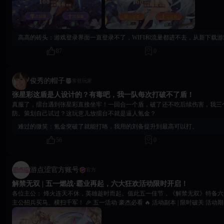
高高的砖头：
游戏登录界面一直登录不了，WIFI和流量都进不去，从新下载
87
0
俊秀的帽子
常驻玩家
张星彩这盾是人设计的？有毒吧，我一队每次打破不了盾！
真服了，擂台遇到张星彩直接坐牢！一回合一个盾，破了还不吃后续伤害，我三
防。策划自己试过？这玩意儿放擂台不就是逼人氪金？
难过的微笑：
氪金突破了就能打咯，我用的刘备提升到最高可以打。
56
0
游点涩官方账号
官方
解禁无双 | 五一燃战·霸业再起，六大狂欢活动限时开启！
各位主公： 烽火连天不休，英雄趁时而起。值此五一佳节，《解禁无双》特备六大狂欢活动，助力各位
主公招兵买马、横扫千军！ 🎉 五一活动·豪杰必看 🔥 活动副本 | 限时破关 活动期间，挑战专属副本，通
关即有概率掉落稀有道具。 💎 充值返钻｜十倍犒赏 军需告急？主公莫慌！活动期间充值，立享十倍钻石
返还。 ⚡ 限时双倍 | 收益掉落 兵贵神速，粮草先行。关卡掉落、体力购买等统统翻倍。 🎁 特惠礼包｜惊