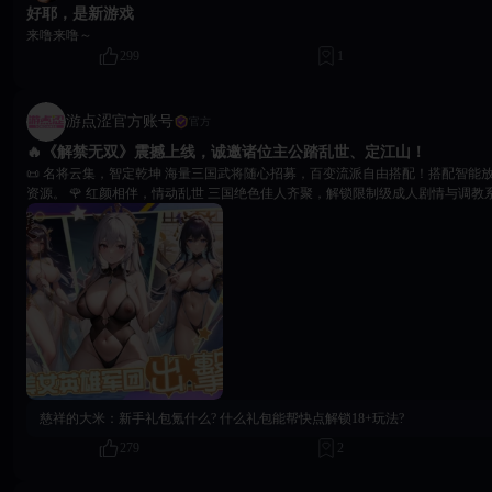
好耶，是新游戏
来噜来噜～
299
1
游点涩官方账号
官方
🔥《解禁无双》震撼上线，诚邀诸位主公踏乱世、定江山！
📜 名将云集，智定乾坤 海量三国武将随心招募，百变流派自由搭配！搭配智能放置系统，离线自动累积
资源。 🌹 红颜相伴，情动乱世 三国绝色佳人齐聚，解锁限制级成人剧情与调教系统专属道具，体验乱世
中的柔情羁绊。 🎁 开服献礼，福利拉满 首周七日签到解锁限定美人等丰厚好礼！首周挂机收益翻倍，领
取招募好物与情缘道具！ ⚔️ 王权争霸，谁主沉浮 万人同服实时竞技，全服争霸火热开启！运筹帷幄，决
战沙场，书写属于你的江山美人传奇！ 🙌 解锁绝代佳人的私密剧情与隐藏福利，亲身体验江山美人尽在
掌握的至高快感！
慈祥的大米：
新手礼包氪什么? 什么礼包能帮快点解锁18+玩法?
279
2