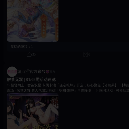
喜开箱 五一限定超值礼包，内含稀有将魂、进阶石、元宝等养成资源。 📅 七日连登 | 天天惊喜 每日登录
签到即可领取五一专属奖励，七日满签更有神秘神将碎片！ 🎊 五一嘉年华｜赢取限定好礼 完成五一专属
任务（如攻城次数、招募武将等），即可兑换活动限定称号、头像框、稀有道具。 感谢诸位主公一
来的征战与陪伴。别忘记使用【18game51kl】前往游戏内领取礼包。愿你在解
天下英雄，打遍九州无敌，坐拥江山美人。祝各位主公假期愉快，副本全通，十连全金！ 18Ga
队 2026年04月30日
魔幻的灰狼：
1
35
0
游点涩官方账号
官方
解禁无双 | 01/08周活动速览
✨ 招贤纳士 · 智策双星 专属卡池「谋定乾坤」开启，核心聚焦【诸葛果】+【荀攸】两大神将。 ✨ 无双
返场 · 倾世之舞 超人气限定英雄「明幽·貂蝉」再度降临！ ✨ 限时活动 · 神器归墟 「神州秘宝」限时开
启，起源级神器【昊天塔】再度返场。 智将临阵，神兵归墟，战场因你而变。即刻登录《解禁无双》，
谱写属于你的无双传说！