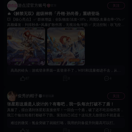
游点涩官方账号
关注
官方
🔥《解禁无双》超级神将「丹翎·孙尚香」重磅登场
💥 【核心亮点】 ✅ 群体增益：全队物攻/法攻+10%，周围队友暴击率+5% ✅
高额爆发：列排秒杀+风暴扩散伤害，无视法免/半防 ✅ 灵活控制：吹飞控场
+封怒压制，非支配控一键清除 🎁【更多活动】 ➊ 专属幻武「枭姬烈弩」：
开局回怒+暴击伤害拉满，单挑全场生效 ➋ 传说皮肤「夜阑鹄梦」：朱红马
尾+流光裙摆，颜值收藏双在线 ⏰七日限时专属活动，即刻登录《解禁无
双》，执掌箭神之威，开启全新征伐传奇！
高高的砖头：
游戏登录界面一直登录不了，WIFI和流量都进不去，从新下载游戏也进不去
87
0
4
俊秀的帽子
关注
常驻玩家
张星彩这盾是人设计的？有毒吧，我一队每次打破不了盾！
真服了，擂台遇到张星彩直接坐牢！一回合一个盾，破了还不吃后续伤害，
我三个输出轮着打都破不了防。策划自己试过？这玩意儿放擂台不就是逼人
氪金？
难过的微笑：
氪金突破了就能打咯，我用的刘备提升到最高可以打。
56
0
2