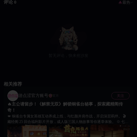
评论 0
最热
暂无评论，快来抢沙发
相关推荐
游点涩官方账号
关注
官方
🔥主公请留步！《解禁无双》解锁铜雀台秘事，探索藏精阁传
奇！
💋 铜雀台专属女英雄互动养成上线，与红颜并肩作战，开启深层羁绊。 🎬
藏经阁 25 回合福利影片开放，成人版三国人物故事等你逐章体验。 💠 七日
登录送女将＋随机神将，解锁蔡文姬、小乔等专属成人CG动画。 🌹 挑战铜
雀台专属副本，获取养成资源、提升好感，全队属性同步增强。 ⚔ 立即登