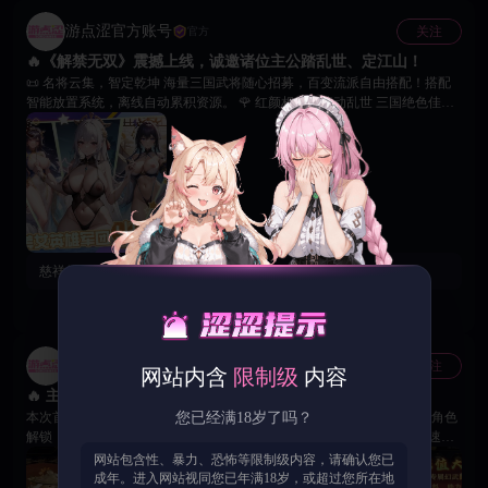
游点涩官方账号
关注
官方
🔥《解禁无双》震撼上线，诚邀诸位主公踏乱世、定江山！
📜 名将云集，智定乾坤 海量三国武将随心招募，百变流派自由搭配！搭配
智能放置系统，离线自动累积资源。 🌹 红颜相伴，情动乱世 三国绝色佳人
齐聚，解锁限制级成人剧情与调教系统专属道具，体验乱世中的柔情羁绊。
🎁 开服献礼，福利拉满 首周七日签到解锁限定美人等丰厚好礼！首周挂机
收益翻倍，领取招募好物与情缘道具！ ⚔️ 王权争霸，谁主沉浮 万人同服实
时竞技，全服争霸火热开启！运筹帷幄，决战沙场，书写属于你的江山美人
传奇！ 🙌 解锁绝代佳人的私密剧情与隐藏福利，亲身体验江山美人尽在掌
握的至高快感！
慈祥的大米：
新手礼包氪什么? 什么礼包能帮快点解锁18+玩法?
279
2
4
游点涩官方账号
关注
官方
网站内含
限制级
内容
🔥 主公们，《解禁无双》三国情缘专属福利震撼登场啦！
本次首充回馈全面升级，多档特惠礼包助力英雄养成、战力提升与红颜角色
您已经满18岁了吗？
解锁，让你的三国之旅更加精彩！ 💎 首充至尊礼包 开启豪华奖励，快速获
得四星神将黄月英及珍稀道具，解锁专属剧情任务，丰富互动玩法等待你的
网站包含性、暴力、恐怖等限制级内容，请确认您已
探索。 💎 特惠成长礼包 超值30元礼包，轻松解锁黄月英稀有永久皮肤，同
成年。进入网站视同您已年满18岁，或超过您所在地