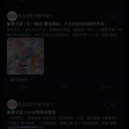
游点涩官方账号
关注
官方
解禁无双 | 五一燃战·霸业再起，六大狂欢活动限时开启！
各位主公： 烽火连天不休，英雄趁时而起。值此五一佳节，《解禁无双》特
备六大狂欢活动，助力各位主公招兵买马、横扫千军！ 🎉 五一活动·豪杰必
看 🔥 活动副本 | 限时破关 活动期间，挑战专属副本，通关即有概率掉落稀
有道具。 💎 充值返钻｜十倍犒赏 军需告急？主公莫慌！活动期间充值，立
享十倍钻石返还。 ⚡ 限时双倍 | 收益掉落 兵贵神速，粮草先行。关卡掉落、
体力购买等统统翻倍。 🎁 特惠礼包｜惊喜开箱 五一限定超值礼包，内含稀
有将魂、进阶石、元宝等养成资源。 📅 七日连登 | 天天惊喜 每日登录签到
即可领取五一专属奖励，七日满签更有神秘神将碎片！ 🎊 五一嘉年华｜赢
取限定好礼 完成五一专属任务（如攻城次数、招募武将等），即可兑换活动
限定称号、头像框、稀有道具。 感谢诸位主公一直以来的征战与陪伴。别忘
魔幻的灰狼：
1
记使用【18game51kl】前往游戏内领取礼包。愿你在解禁无双的三国世界
里，收尽天下英雄，打遍九州无敌，坐拥江山美人。祝各位主公假期愉快，
35
0
238
副本全通，十连全金！ 18Game官方团队 2026年04月30日
游点涩官方账号
关注
官方
解禁无双 | 01/08周活动速览
✨ 招贤纳士 · 智策双星 专属卡池「谋定乾坤」开启，核心聚焦【诸葛果】+
【荀攸】两大神将。 ✨ 无双返场 · 倾世之舞 超人气限定英雄「明幽·貂蝉」
再度降临！ ✨ 限时活动 · 神器归墟 「神州秘宝」限时开启，起源级神器