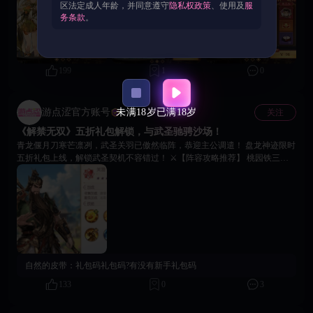
时提升角色星级与好感度，养成效率直线提升，颜值战力双开花！ 💎 豪华
区法定成人年龄，并同意遵守
隐私权政策
、使用及
服
主公礼包 98元即可解锁刘备专属幻武【雌雄双股剑】，助力无双觉醒，全线
务条款
。
提升生命、双攻、双防与速度，让主公实力大幅跃升！ ❤️ 沉浸互动玩法 铜
雀台与藏精阁玩法全新开启，多位红颜英雄等待你的召唤，触发丰富互动剧
情，体验专属养成与战力加成，沉浸感满满！ 🙌 与美女英雄角色触发丰富
互动剧情，情趣宝箱内含蜡烛，皮鞭，震动棒，电击仪等多种互动道具，体
199
1
0
验三国版18禁成人玩法。 🙌 藏精阁内更有专属三国主题成人福利影片，扮
演刘备三顾茅庐与性转版诸葛亮女谋士发生令人遐想连篇的涩涩情节！
游点涩官方账号
未满18岁
已满18岁
关注
官方
《解禁无双》五折礼包解锁，与武圣驰骋沙场！
青龙偃月刀寒芒凛冽，武圣关羽已傲然临阵，恭迎主公调遣！ 盘龙神迹限时
五折礼包上线，解锁武圣契机不容错过！ ⚔【阵容攻略推荐】 桃园铁三角
（关羽 + 刘备 + 张飞）：激活专属羁绊可大幅提升全军攻防属性； 搭配珍
品「羊脂玉佩」，强化团队生存与续航能力，助力主公稳占战局先机。 📕
【武圣心得征集】 诚邀各位主公分享关羽培养攻略、阵容搭配，小编将从评
论区中抽取 3 位主公，送出独家专属「解禁无双资源补给包」！ ⏰ 活动倒
计时开启中，让武圣关羽为你横扫千军，问鼎三国霸业！
自然的皮带：
礼包码礼包码?有没有新手礼包码
133
0
3