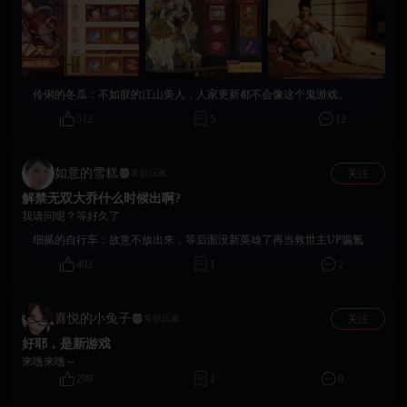
录《解禁无双》，携红颜踏三国，开启属于主公的三国传记！
伶俐的冬瓜：
不如朕的江山美人，人家更新都不会像这个鬼游戏。
512
5
12
如意的雪糕
关注
常驻玩家
解禁无双大乔什么时候出啊?
我请问呢？等好久了
细腻的自行车：
故意不放出来，等后面没新英雄了再当救世主UP骗氪
402
1
2
喜悦的小兔子
关注
常驻玩家
好耶，是新游戏
来噜来噜～
299
1
0