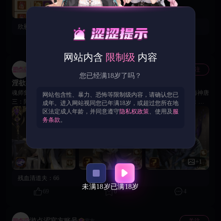
欣慰的摩托：
官方好大方，希望以后能有更多福利机制
89
0
2
网站内含
限制级
内容
游点涩官方账号
关注
官方
您已经满18岁了吗？
淫欲斗罗 | 精英召唤限时开启，自选你的天命魂师！
魂师集结，福利狂欢！五大核心魂师任你Pick，获取概率大幅提升! 🔹海神唐
网站包含性、暴力、恐怖等限制级内容，请确认您已
三：降攻破散，掌控全场 🔹比比东：暗影斩杀，伤害增幅 🔹泰坦巨猿：破
成年。进入网站视同您已年满18岁，或超过您所在地
甲暴击，坚不可摧 🔹天青牛蟒：诅咒眩晕，掌控节奏 🔹阿银：群体疗愈，
区法定成人年龄，并同意遵守
隐私权政策
、使用及
服
复活续航 🎯 保底机制 风火水系110抽/光暗系150抽必得选定魂师 累计次数可
务条款
。
领【5星自选魂师碎片】等重磅奖励！ 💡 召唤提示：召唤过程中可随时切换
UP目标，保底进度自动继承，策略抽取更高效！ 👇 你会优先召唤哪一位魂
师？在评论区留下你的“心愿魂师”，一起召唤欧气！
+1
残血清道夫：
66
未满18岁
已满18岁
69
0
4
游点涩官方账号
关注
官方