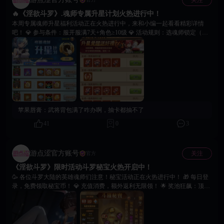
🔥《淫欲斗罗》.魂师专属升星计划火热进行中！
本周专属魂师升星福利活动正在火热进行中，来和小编一起看看精彩详情
吧！ 💎 参与条件：服开服满7天+角色≥10级 💎 活动规则：选魂师锁定（锁
定前可换），升星至指定等级领奖励、解锁专属礼包 💎 活动福利：升星领
免费奖励；解锁高性价比升星礼包；觉醒/合成达标额外领奖 💎 注意事项：
活动限7天；锁定后不可改，每位魂师仅参与1次；置换魂师也可参与 🙌 建
议各位魂师大人及时参与，合理规划升星策略，登录游戏锁定心仪魂师，开
启高效升星之路，在淫欲斗罗的冒险中更胜一筹吧！
苹果唇膏：
武将背包满了咋办啊，抽卡都抽不了
41
0
3
游点涩官方账号
关注
官方
《淫欲斗罗》限时活动斗罗秘宝火热开启中！
🥳 各位斗罗大陆的英雄魂师们注意！秘宝活动正在火热进行中！ 🎁 每日登
录，免费领取秘宝币！ 💎 充值消费，额外返利无限领！ 🌟 奖池狂飙：顶级
符文、橙色魂兽自选、5星英魂自选…毕业级资源等你来抽！ 📈 累计抽取领
进度奖励，更可冲击全服排行榜，赢取限定荣耀！ 🙌 活动福利诚意满满，
参与机会稍纵即逝。立即登录18game游戏平台，开启斗罗秘宝寻觅之旅！