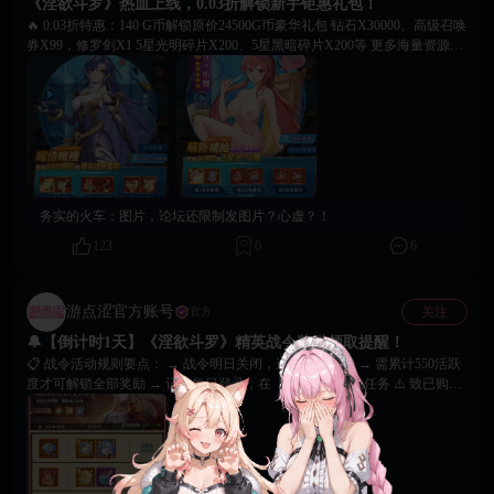
《淫欲斗罗》热血上线，0.03折解锁新手钜惠礼包！
🔥 0.03折特惠：140 G币解锁原价24500G币豪华礼包 钻石X30000、高级召唤
券X99，修罗剑X1 5星光明碎片X200、5星黑暗碎片X200等 更多海量资源和
召唤道具等你解锁！ ✨ 萌新福利专享： 连续3天养成直送核心战力，凑齐武
器套装解锁属性加成！ 5星光·小舞X1 | 精英召唤券X10+十万年头骨4件套
（大幅提升生命与攻击属性） 💥 进阶福利加码： 累充9000钻石尊享5星魂师
·紫珍珠，领取超值昊天套装： 第一天：光暗精英征召X1 | 昊天锤X1 第二
天：三系精英征召X1 | 修罗护甲X1 第三天：昊天金冠X1 | 昊天金靴X1 🙌 海
量福利叠加领取，轻松组建强力阵容！魂师集结号已吹响，踏上斗罗大陆，
开启你的宗门传奇！
务实的火车：
图片，论坛还限制发图片？心虚？！
123
0
6
游点涩官方账号
关注
官方
🔔【倒计时1天】《淫欲斗罗》精英战令奖励领取提醒！
📋 战令活动规则要点： → 战令明日关闭，进度即将清零 → 需累计550活跃
度才可解锁全部奖励 → 记得每日登录，在【日常】页完成任务 ⚠️ 致已购买
玩家： 记得准时完成所有任务，冲刺550活跃度哦 否则无法领取最终档神话
皮肤等全部奖励 💡 致新关注玩家： 目前激活仅可领取专属皮肤及头像框 建
议关注下期战令及新英雄情报！ 超值礼包与永久皮肤等你来拿。 🙌 即刻行
动，领取属于你的神话皮肤与强力资源！祝各位勇士战力飙升，轻松驰骋斗
罗大陆！