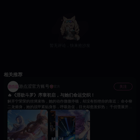
暂无评论，快来抢沙发
相关推荐
游点涩官方账号
关注
官方
🔥《淫欲斗罗》序章初启，与她们命运交织！
解开宁荣荣的丝绸束饰，她的动作微微停顿，却没有拒绝你的靠近； 命令柳
二龙俯身，她的战甲紧贴身形，呼吸急促，目光却愈发炽热； 千仞雪展开天
使之翼，将你牢牢包围，圣光之下，她的视线只为你停留。 😍 终极诱惑养
成系统，现已全面开启 送出「玫瑰金蕊」，唤醒阿银内心深处被压抑的真实
渴望； 使用「暗影蛛丝」，引导比比东褪去冷静外壳，展现迷人的另一面。
💖当好感度突破临界点—— 你将解锁 18+ 专属剧情、限定角色立绘、私密互
动演出， 她们的态度、语气与反应，都会因你的选择而不断变化。 🙌 这不