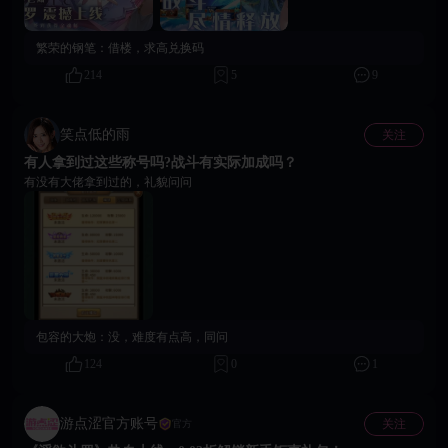
是旁观剧情，而是掌控关系，是即时回应。即刻进入18Game平台，搜索《淫
欲斗罗》，解锁只属于你的斗罗后宫世界！
繁荣的钢笔：
借楼，求高兑换码
214
5
9
笑点低的雨
关注
有人拿到过这些称号吗?战斗有实际加成吗？
有没有大佬拿到过的，礼貌问问
包容的大炮：
没，难度有点高，同问
124
0
1
游点涩官方账号
关注
官方