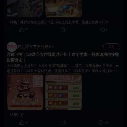
神临：
斗罗密藏怎么没了？正准备充钱上榜呢，是准备跑路了吗？
37
0
1
游点涩官方账号
关注
官方
淫欲斗罗 | 520爱心大作战限时开启！这个周末一起来游戏内接收
甜蜜暴击！
各位魂师大人好呀！ 在这个充满“酸臭味”……哦不，是甜香味的日子里，你
是打算独自在星斗大森林狩猎，还是准备在《淫欲斗罗》里和女神们来一场
浪漫约会？ “520爱心大作战” 现已正式上线！与其在现实里吃柠檬，不如来
游戏里当个称职的“巧克力猎人”，把心意和豪礼一起带回家！ 快速通关指南
📝 1️⃣ 搞定巧克力： 参加【巧克力猎人】活动，狂刷奶油、糖果、心形巧克
力。 2️⃣ 全服添动力： 捐献道具提升全服等级，大奖全服同享，兄弟们齐
心，福利拿得更轻。 3️⃣ 积分冲榜： 1心形巧克力 = 10积分 | 1糖果 = 5积分 | 1
奶油 = 1积分 别忘了去爱心商城把积分币花光，活动结束会清零哦！ 4️⃣ 战
力加成： 配合【初春甜蜜之约】累充活动，拿资源快人一步，稳坐排行榜榜
首！ 📅 活动时间： 5月16日 - 5月22日 24:00 💬 魂师互动时刻 在这个浪漫的
绝望：
好
520，如果让你选一位《斗罗》里的女神送出这份“心形巧克力”，你最想送给
谁？为什么？ 柔骨魅兔 —— 小舞 🐰 幽冥灵猫 —— 朱竹清 🐱 六翼天使
36
0
315