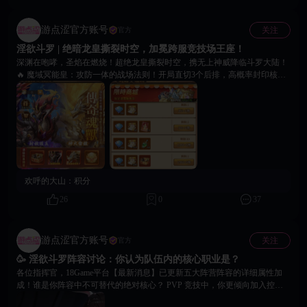
—— 千仞雪 👼 🥳 在评论区留下你的答案，小编将会为所有参与互动的魂师
大人送上专属兑换码一份哦， 别忘记在18Game平台个人中心【🔔】内查
收，520不孤单，18Game陪你甜蜜大作战！前往游戏内与女神解锁更多禁忌
游点涩官方账号
关注
官方
互动瞬间吧！✨
淫欲斗罗 | 绝暗龙皇撕裂时空，加冕跨服竞技场王座！
深渊在咆哮，圣焰在燃烧！超绝龙皇撕裂时空，携无上神威降临斗罗大陆！
🔥 魔域冥能皇：攻防一体的战场法则！开局直切3个后排，高概率封印核
心，永久提升全队防御，打造不破壁垒！ 🔥 金甲圣凰龙：焚尽八荒的圣焰
之神！全屏伤害叠加持续神火，并为己方主C披上无敌战铠，集减伤、抗
暴、反击于一身！ 🎯 自由选择，双神必得！ 本期核心福利【神灵异兽选
卡】，冥龙皇或圣凰龙超值二选一！更有超值活动礼包，让你最终有望将两
大神兽全部收入囊中，成为绝暗龙皇双龙之主！ ⚡ 活动速览，一图看懂 1.
使用【异兽宝图】招募，必得【异兽兑换碎片】。 2. 积碎片兑换心仪魂兽及
修罗唐三、5星英魂等顶级资源！ 3. 兑换碎片活动结束即失效，请务必及时
使用，锁定战力！ 👉 现在登录游戏，进入“绝暗龙皇”活动页面，召唤命定
欢呼的大山：
积分
神龙！进入《淫欲斗罗》，选购超值礼包，加冕跨服竞技之王！
26
0
37
游点涩官方账号
关注
官方
🥳 淫欲斗罗阵容讨论：你认为队伍内的核心职业是？
各位指挥官，18Game平台【最新消息】已更新五大阵营阵容的详细属性加
成！谁是你阵容中不可替代的绝对核心？ PVP 竞技中，你更倾向加入控制
型法师还是爆发型战士？ PVE 推图时，你是否会多带辅助或坦克来保证队