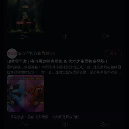
空扭曲的那种蓝光，草木跟着生长蔓延的样子，完全就是“森林守护神”本
神！整体又温柔又有力量感，和时拉比的设定百分百契合！动画不长但每一
帧都精致，真的能感觉到它是从另一个时空飞过来的😭 本来抽到就已经很
开心了，这个动画直接让我循环看了好几遍！
55
0
0
游点涩官方账号
关注
官方
18禁宝可梦 | 疾电黑龙捷克罗姆 & 大地之主固拉多登场！
雷鸣破晓，熔岩再起！本周限时传说神兽活动正式开启，捷克罗姆与超级固
拉多双神限时登场！一雷一岩、速攻坦核双体系齐聚，强势刷新版本对战环
境！ ⚡ 疾电黑龙·捷克罗姆（超频速攻） 版本顶级速攻收割神兽，核心电荷
超频机制特色十足。可叠加物攻、速度buff，超频状态解锁连击效果，残血
收割能力出色。必杀附带范围伤害与麻痹控制，能快速积攒怒气、轮转技
能。 星级质变：超频状态免疫多种负面效果，11星解锁无消耗必杀，控场输
出双拉满，团战压制力极强。 🌋 大地之主·超级固拉多（阵地压制） 版本强
势阵地坦核，主打持久战与全局压制。普攻可封印敌方小技能冷却，打乱对
手节奏；自带高额减伤与穿透溅射伤害，容错率极高。 星级质变：被动地震
真实伤害永久递增，越打越强；8星解锁群体致盲压制命中率，11星新增残
云端漫步：
你的潜力无限，此刻正是释放的时
血真实伤害，残局翻盘能力顶尖。 💬 互动话题 评论区说说你最希望后续上
新/返场的神兽！小女仆会记录下来反馈上去优先安排哦！
40
4
14