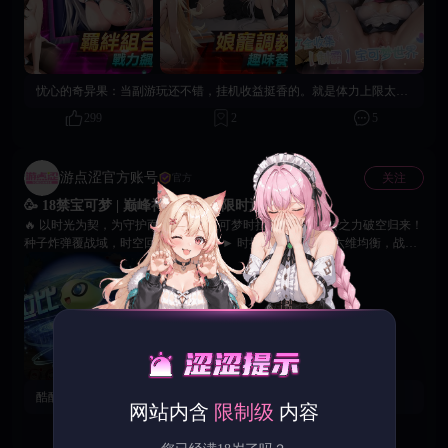
立即下载，开启专属您的精灵契约！
忧心的奇异果：
当副游玩还不错，挂机收益挺香的。就是体力上限太低了，上班摸鱼时清两次就没了，建议多送点道具！
299
2
5
游点涩官方账号
关注
官方
🥳 18禁宝可梦 | 巅峰神兽时拉比限时返场！
🔥 以时光为契，为守护而战！幻之宝可梦时拉比携时空逆转之力破空归来！
种子炸弹覆战域，时空回溯改胜负！ ► 时拉比限时返场：六维均衡，战术
全能 ► 至臻时装「时间侠盗」同步上线 ► 专属橙携「索尔合体器」登
场，提升续航与技能衔接 ► 种子炸弹 + 时空回溯，攻防一体掌控战场节奏
🎯 互动活动 1. 截取时拉比的战斗状态图片 2. 在本贴评论区附图进行留言
3. 参与者将获得《18禁宝可梦》专属兑换码礼包一份！ 🙌 时空相逢，羁绊
永存，静待各位训练家的故事与高光截图，愿时空之力，与你并肩同行！
酷酷的红牛：
好玩爱玩
网站内含
限制级
内容
112
59
10