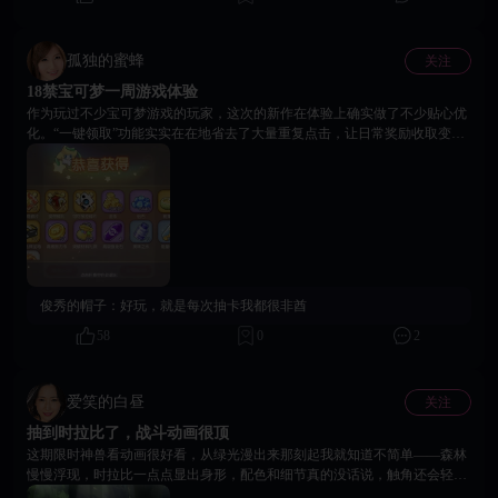
孤独的蜜蜂
关注
18禁宝可梦一周游戏体验
作为玩过不少宝可梦游戏的玩家，这次的新作在体验上确实做了不少贴心优
化。“一键领取”功能实实在在地省去了大量重复点击，让日常奖励收取变得
非常流畅。游戏的美术风格在可爱方向上做得很到位，从主角到熟悉的宝可
梦，形象都圆润灵动，带着一种干净的Q萌感，场景色彩也很舒服。对于喜
欢这个IP的玩家来说，它兼顾了情怀与轻松的体验，值得一试。
俊秀的帽子：
好玩，就是每次抽卡我都很非酋
58
0
2
爱笑的白昼
关注
抽到时拉比了，战斗动画很顶
这期限时神兽看动画很好看，从绿光漫出来那刻起我就知道不简单——森林
慢慢浮现，时拉比一点点显出身形，配色和细节真的没话说，触角还会轻轻
动，小圆手小圆脚也太可爱了！翅膀透明质感还会飘叶子光点，周围还有时