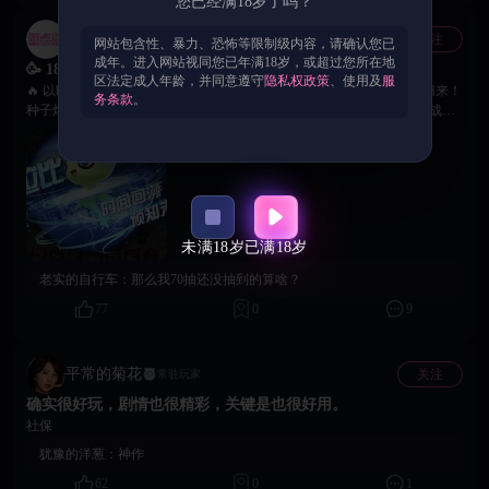
您已经满18岁了吗？
游点涩官方账号
关注
官方
网站包含性、暴力、恐怖等限制级内容，请确认您已
成年。进入网站视同您已年满18岁，或超过您所在地
🥳 18禁宝可梦 | 巅峰神兽时拉比限时返场！
区法定成人年龄，并同意遵守
隐私权政策
、使用及
服
🔥 以时光为契，为守护而战！幻之宝可梦时拉比携时空逆转之力破空归来！
务条款
。
种子炸弹覆战域，时空回溯改胜负！ ► 时拉比限时返场：六维均衡，战术
全能 ► 至臻时装「时间侠盗」同步上线 ► 专属橙携「索尔合体器」登
场，提升续航与技能衔接 ► 种子炸弹 + 时空回溯，攻防一体掌控战场节奏
🎯 互动活动 1. 截取时拉比的战斗状态图片 2. 在本贴评论区附图进行留言
3. 参与者将获得《18禁宝可梦》专属兑换码礼包一份！ 🙌 时空相逢，羁绊
永存，静待各位训练家的故事与高光截图，愿时空之力，与你并肩同行！
未满18岁
已满18岁
老实的自行车：
那么我70抽还没抽到的算啥？
77
0
9
平常的菊花
关注
常驻玩家
确实很好玩，剧情也很精彩，关键是也很好用。
社保
犹豫的洋葱：
神作
62
0
1