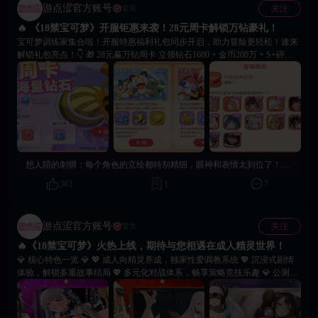
游点涩官方账号
关注
官方
🔥 《18禁宝可梦》开服钜惠来袭！28元周卡解锁万钻豪礼！
宝可梦训练家集合啦！开服特惠福利礼包同步开启，助力冒险更轻松！速来
解锁礼包亮点！👇 🎁 28元赢万钻周卡 立领钻石1600 + 金币200万 + S+碎片
×10，七日共计10000钻奖励，自动发放至邮箱！ 🎁 30元精灵月卡特权 登录
收益提升、体力上限加成、每日钻石补给，长期性价比拉满！ 🎁 88元豪华
大师月卡 每日800钻 + 金币100万 + 豪华成长资源，全方面加速成长！ 🎁 多
档位开服限时礼包 全档位终身限购，含648稀有等级大礼包，红色材料 &
S+神兽任选！ 🎁 情欲伴侣限购宝箱（60元） 12位伴侣任选其一，送2888钻
+ 神兽召唤券40，体验成人情欲调教玩法！ 别忘记使用兑换码 {pkm888} /
{pkm666} 领取新手福利哦！欢迎在社区及评论区分享游戏攻略与精彩瞬
间！愿大家在宝可梦的世界重拾童年热爱，与伴侣解锁更多甜蜜瞬间，一起
想人陪的刺猬：
每个角色的立绘都特别精细，眼神和表情太到位了！细节精致！👀心动不已
共赴冒险！
303
1
7
游点涩官方账号
关注
官方
🔥《18禁宝可梦》火热上线，期待与您相遇在成人精灵世界！
💎 核心特色一览 💎 💖 成人向精灵养成，独家性爱调教系统 💖 沉浸式剧情
体验，解锁多重故事结局 💖 多元化对战体系，畅享策略竞技乐趣 💎 公测专
属福利 💎 🎁 登录即领：SSR级精灵和钻石资源道具 🎁 七日签到：限定皮肤
及大量培养素材 🎁 首充特惠：双倍钻石返还，解锁限定精灵 🎁 即刻启程，
书写属于您的精灵传说！ 🙌 冒险的号角已经吹响，传奇的篇章待您书写！