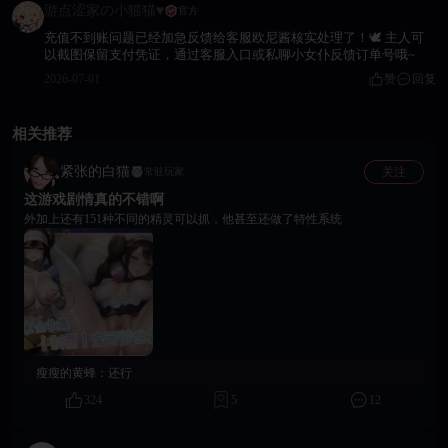
游点涩家の小猫猫♥
官方
充值不到账问题已经加急反馈给客服欧尼酱核实处理了！🕊️ 主人可
以截图保留支付凭证，通过客服入口或私聊小女仆反馈订单号哦~
2026-07-01
赞
回复
相关推荐
紧张的白猫
关注
常驻玩家
这游戏剧情真的不错啊
外加上还有151种不同的精灵可以抓，他甚至还做了特性系统
瘦瘦的黄蜂：
还行
324
5
12