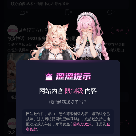
顺心的保温杯：
活动中心在哪咋登录
181
0
2
游点涩官方账号
关注
官方
欲女神话 | 05/22服务器登录异常问题说明
亲爱的各位玩家： 🙇 大家好！近期平台收到部分玩家反馈，游戏在登录时
出现加载异常、无法进入游戏的情况。经过技术团队紧急排查，确认是由于
当前服务器网络波动及部分节点不稳定所致，给各位勇士带来了不便，我们
深表歉意！ 目前项目组正在全力修复服务器稳定性问题，力求尽快恢复顺畅
的游戏体验。在此期间，建议您尝试以下操作，可能会改善登录情况： 1️⃣
切换网络环境：尝试从Wi-Fi切换至4G/5G移动网络，或更换其他稳定的Wi-
Fi； 2️⃣ 使用加速工具：如您所在地区网络波动较大，可尝试开启合规的
VPN/游戏加速器后重新登录； 3️⃣ 重启客户端与设备：清理后台进程后重新
启动游戏及手机/电脑。 若以上方法仍无法解决您的问题，恳请您按照以下
网站内含
限制级
内容
格式在本贴提供信息，我们将统一收集并优先提交技术团队定位修复，并在
棍勇：
人机能
后续为大家提供补偿礼包码。 📝 反馈格式 角色ID（如有）： 网络环境
您已经满18岁了吗？
（如：电信Wi-Fi / 移动4G / 联通5G等）： 设备系统及机型（如：iOS 16.5
34
0
205
iPhone 13 / Android 13 小米12 / Windows11 PC）： 问题发生时间段： 相关截
网站包含性、暴力、恐怖等限制级内容，请确认您已
图（如有）： 小编会汇总信息，并持续跟进处理进度。问题解决后也将第一
成年。进入网站视同您已年满18岁，或超过您所在地
时间在社区公告中同步大家。再次感谢各位的理解与包容！短暂的波折是为
游点涩官方账号
关注
官方
区法定成人年龄，并同意遵守
隐私权政策
、使用及
服
了更稳定的冒险世界，我们绝不辜负每一份热爱。❤️ 18Game官方团队 2026
务条款
。
欲女神话 | 06/08公会战跨服玩法修复公告
年5月23日