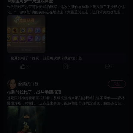
18禁宝可梦一周游戏体验
作为玩过不少宝可梦游戏的玩家，这次的新作在体验上确实做了不少贴心优
化。“一键领取”功能实实在在地省去了大量重复点击，让日常奖励收取变得
非常流畅。游戏的美术风格在可爱方向上做得很到位，从主角到熟悉的宝可
梦，形象都圆润灵动，带着一种干净的Q萌感，场景色彩也很舒服。对于喜
欢这个IP的玩家来说，它兼顾了情怀与轻松的体验，值得一试。
俊秀的帽子：
好玩，就是每次抽卡我都很非酋
58
0
2
爱笑的白昼
关注
抽到时拉比了，战斗动画很顶
这期限时神兽看动画很好看，从绿光漫出来那刻起我就知道不简单——森林
慢慢浮现，时拉比一点点显出身形，配色和细节真的没话说，触角还会轻轻
动，小圆手小圆脚也太可爱了！翅膀透明质感还会飘叶子光点，周围还有时
空扭曲的那种蓝光，草木跟着生长蔓延的样子，完全就是“森林守护神”本
神！整体又温柔又有力量感，和时拉比的设定百分百契合！动画不长但每一
帧都精致，真的能感觉到它是从另一个时空飞过来的😭 本来抽到就已经很
开心了，这个动画直接让我循环看了好几遍！