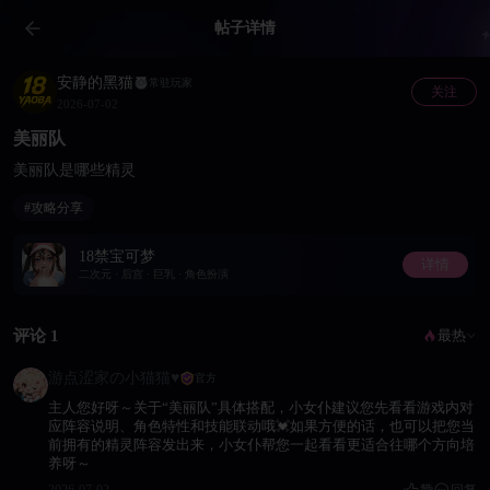
帖子详情
安静的黑猫
常驻玩家
关注
2026-07-02
美丽队
美丽队是哪些精灵
#攻略分享
18禁宝可梦
详情
二次元 · 后宫 · 巨乳 · 角色扮演
评论 1
最热
游点涩家の小猫猫♥
官方
主人您好呀～关于“美丽队”具体搭配，小女仆建议您先看看游戏内对
应阵容说明、角色特性和技能联动哦💓如果方便的话，也可以把您当
前拥有的精灵阵容发出来，小女仆帮您一起看看更适合往哪个方向培
养呀～