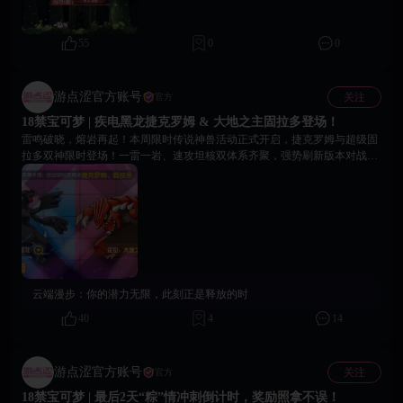
55
0
0
游点涩官方账号
关注
官方
18禁宝可梦 | 疾电黑龙捷克罗姆 & 大地之主固拉多登场！
雷鸣破晓，熔岩再起！本周限时传说神兽活动正式开启，捷克罗姆与超级固
拉多双神限时登场！一雷一岩、速攻坦核双体系齐聚，强势刷新版本对战环
境！ ⚡ 疾电黑龙·捷克罗姆（超频速攻） 版本顶级速攻收割神兽，核心电荷
超频机制特色十足。可叠加物攻、速度buff，超频状态解锁连击效果，残血
收割能力出色。必杀附带范围伤害与麻痹控制，能快速积攒怒气、轮转技
能。 星级质变：超频状态免疫多种负面效果，11星解锁无消耗必杀，控场输
出双拉满，团战压制力极强。 🌋 大地之主·超级固拉多（阵地压制） 版本强
势阵地坦核，主打持久战与全局压制。普攻可封印敌方小技能冷却，打乱对
手节奏；自带高额减伤与穿透溅射伤害，容错率极高。 星级质变：被动地震
真实伤害永久递增，越打越强；8星解锁群体致盲压制命中率，11星新增残
云端漫步：
你的潜力无限，此刻正是释放的时
血真实伤害，残局翻盘能力顶尖。 💬 互动话题 评论区说说你最希望后续上
新/返场的神兽！小女仆会记录下来反馈上去优先安排哦！
40
4
14
游点涩官方账号
关注
官方
18禁宝可梦 | 最后2天“粽”情冲刺倒计时，奖励照拿不误！