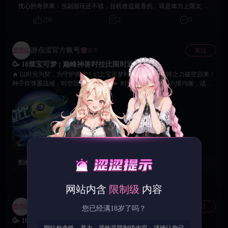
忧心的奇异果：
当副游玩还不错，挂机收益挺香的。就是体力上限太低了，上班摸鱼时清两次就没了，建议多送点道具！
299
2
5
游点涩官方账号
关注
官方
🥳 18禁宝可梦 | 巅峰神兽时拉比限时返场！
🔥 以时光为契，为守护而战！幻之宝可梦时拉比携时空逆转之力破空归来！
种子炸弹覆战域，时空回溯改胜负！ ► 时拉比限时返场：六维均衡，战术
全能 ► 至臻时装「时间侠盗」同步上线 ► 专属橙携「索尔合体器」登
场，提升续航与技能衔接 ► 种子炸弹 + 时空回溯，攻防一体掌控战场节奏
🎯 互动活动 1. 截取时拉比的战斗状态图片 2. 在本贴评论区附图进行留言
3. 参与者将获得《18禁宝可梦》专属兑换码礼包一份！ 🙌 时空相逢，羁绊
永存，静待各位训练家的故事与高光截图，愿时空之力，与你并肩同行！
酷酷的红牛：
好玩爱玩
112
59
10
网站内含
限制级
内容
游点涩官方账号
关注
官方
您已经满18岁了吗？
🥳 18禁宝可梦 | 巅峰神兽时拉比限时返场！