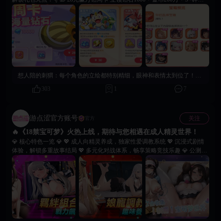
×10，七日共计10000钻奖励，自动发放至邮箱！ 🎁 30元精灵月卡特权 登录
收益提升、体力上限加成、每日钻石补给，长期性价比拉满！ 🎁 88元豪华
大师月卡 每日800钻 + 金币100万 + 豪华成长资源，全方面加速成长！ 🎁 多
档位开服限时礼包 全档位终身限购，含648稀有等级大礼包，红色材料 &
S+神兽任选！ 🎁 情欲伴侣限购宝箱（60元） 12位伴侣任选其一，送2888钻
+ 神兽召唤券40，体验成人情欲调教玩法！ 别忘记使用兑换码 {pkm888} /
{pkm666} 领取新手福利哦！欢迎在社区及评论区分享游戏攻略与精彩瞬
间！愿大家在宝可梦的世界重拾童年热爱，与伴侣解锁更多甜蜜瞬间，一起
想人陪的刺猬：
每个角色的立绘都特别精细，眼神和表情太到位了！细节精致！👀心动不已
共赴冒险！
303
1
7
游点涩官方账号
关注
官方
🔥《18禁宝可梦》火热上线，期待与您相遇在成人精灵世界！
💎 核心特色一览 💎 💖 成人向精灵养成，独家性爱调教系统 💖 沉浸式剧情
体验，解锁多重故事结局 💖 多元化对战体系，畅享策略竞技乐趣 💎 公测专
属福利 💎 🎁 登录即领：SSR级精灵和钻石资源道具 🎁 七日签到：限定皮肤
及大量培养素材 🎁 首充特惠：双倍钻石返还，解锁限定精灵 🎁 即刻启程，
书写属于您的精灵传说！ 🙌 冒险的号角已经吹响，传奇的篇章待您书写！
立即下载，开启专属您的精灵契约！