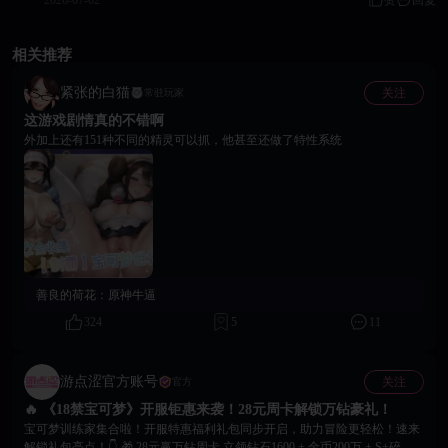
2026-07-02
赞
回复
相关推荐
紧张的白猫
关注
常驻玩家
这游戏剧情真的不错啊
外加上还有151种不同的精灵可以抓，他甚至还做了特性系统
善良的荷花：
原神牛逼
324
5
11
游点涩官方账号
关注
官方
🔥 《18禁宝可梦》开服钜惠来袭！28元周卡解锁万钻豪礼！
宝可梦训练家集合啦！开服特惠福利礼包同步开启，助力冒险更轻松！速来
解锁礼包亮点！👇 🎁 28元赢万钻周卡 立领钻石1600 + 金币200万 + S+碎片