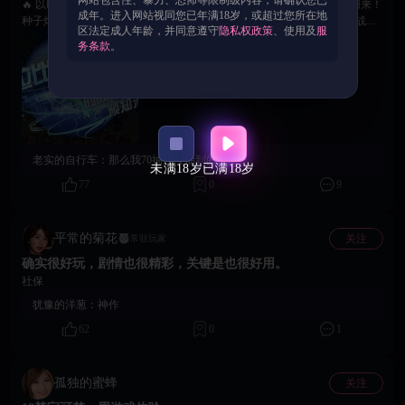
网站包含性、暴力、恐怖等限制级内容，请确认您已
🔥 以时光为契，为守护而战！幻之宝可梦时拉比携时空逆转之力破空归来！
成年。进入网站视同您已年满18岁，或超过您所在地
种子炸弹覆战域，时空回溯改胜负！ ► 时拉比限时返场：六维均衡，战术
区法定成人年龄，并同意遵守
隐私权政策
、使用及
服
全能 ► 至臻时装「时间侠盗」同步上线 ► 专属橙携「索尔合体器」登
务条款
。
场，提升续航与技能衔接 ► 种子炸弹 + 时空回溯，攻防一体掌控战场节奏
🎯 互动活动 1. 截取时拉比的战斗状态图片 2. 在本贴评论区附图进行留言
3. 参与者将获得《18禁宝可梦》专属兑换码礼包一份！ 🙌 时空相逢，羁绊
永存，静待各位训练家的故事与高光截图，愿时空之力，与你并肩同行！
老实的自行车：
那么我70抽还没抽到的算啥？
未满18岁
已满18岁
77
0
9
平常的菊花
关注
常驻玩家
确实很好玩，剧情也很精彩，关键是也很好用。
社保
犹豫的洋葱：
神作
62
0
1
孤独的蜜蜂
关注