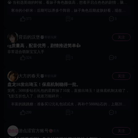
😭 当初选英雄的时候，看妹子角色颜值高，想着开启点色色的剧情，脑子
一热就锁定了。结果现在推图推不动了，才发现另外五折的强度这么猛，清
寒冷的小虾米：
后期可以养多个阵容，妹子角色后期皮肤好看，现在留着收藏也不错啊
场能力一绝，悔得我肠子都青了！为啥要搞锁定不能改啊，官方能不能出个
375
0
3
解锁功能啊，我愿意花材料改啊！
背后的汉堡
关注
常驻玩家
cg质量高，配音优秀，剧情推进简单👍
非常适合萌新宝宝入手
324
1
0
大方的春天
关注
常驻玩家
盘龙10发出琦玉！保底机制稳得一批。
笑死，5000多钻石礼包的星辉抽了10发，直接出琦玉！这保底机制太稳了，
飞影五折也入了，就差万能碎片，
丰富的跳跳糖：
准备买12元礼包试试水，再补个5888钻石的，上期20抽出的SS，这周有点衰了
299
3
3
游点涩官方账号
关注
官方