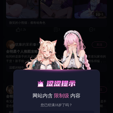
+1
微笑的小熊猫：
都有啥角色
1.2k
3
1
犹豫的茉莉
关注
常驻玩家
全明星个人推图攻略
给同样是新手的兄弟们分享下我整理的个人攻略，都是跨服群里老玩家传的
干货！新手统一氪赤瞳准没错，这英雄就是版本答案，谁的赤瞳练得猛，前
期基本就能横着走！最开始建议狂堆赤瞳、卡卡、狂三、晚美这四个，阵容
温暖的蜗牛：
签到
直接拉满。重点说下，跨服里大家都公认觉醒狂三是最优解，强度远超觉醒
485
5
8
卡卡，前中期就是纯拼赤瞳的练度，资源全砸给这几位，推图、竞技场都不
费劲，新手照着玩没错。
任性的荷花
关注
常驻玩家
网站内含
限制级
内容
全明星SP卡能不能用万能碎片升星？
有兄弟们来解答下吗？想问个关键问题 —— 火影和全明星里的 SP 卡，是不
您已经满18岁了吗？
是也能用万能碎片升星啊？刚玩没多久，手里攒了点万能碎片，不知道能不
能用在这俩游戏的 SP 卡上。要是能通用在SP卡养成就省大事了！有没有大
酷炫的身影：
不知道啊