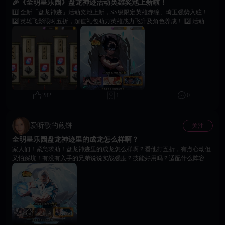
🎉《全明星乐园》盘龙神迹活动英雄奖池上新啦！
1️⃣ 全新「盘龙神迹」活动奖池上新，SS级限定英雄赤瞳、琦玉强势入驻！
2️⃣ 英雄飞影限时五折，超值礼包助力英雄战力飞升及角色养成！ 3️⃣ 活动期
间，七日签到送免费祈愿道具、海量钻石等你领取！ 4️⃣ 祈愿必返「龙魂水
晶」，可换取永恒神枪、兑换SS级色色英雄！ 5️⃣ 登录《全明星乐园》领取
限时专属福利，立即加入限时折扣！ ⏰ 活动时间：11月27日 - 12月3日，立
即加入，开启你的狂欢冒险！🔥
282
1
0
爱听歌的煎饼
关注
全明星乐园盘龙神迹里的成龙怎么样啊？
家人们！紧急求助！盘龙神迹里的成龙怎么样啊？看他打五折，有点心动但
又怕踩坑！有没有入手的兄弟说说实战强度？技能好用吗？适配什么阵容？
推图和竞技场能不能上场？五折看着挺香，但要是就怕没那么强，来个大佬
给点建议，值得冲吗？在线等，挺急的！快下线了。