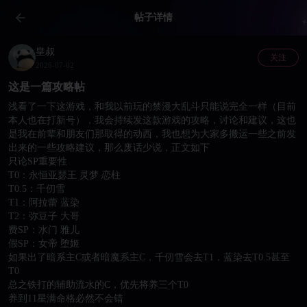
帖子详情
皇叔
关注
2026-07-02
这是一篇攻略帖
浅看了一下这游戏，和我以前玩的禁漫大乱斗只能说完全一样（目前
本人也在打新号），我会持续发这款游戏的攻略，讨论和建议，这也
是我在前辈和朋友们那取得的动西，我也想为大家多搬运一些之前发
出来的一些攻略建议，那么废话少说，正文如下

只论SP重要性

T0：永恒亚瑟王 灵梦 恋柱

T0.5：千仞雪

T1：阿拉蕾 蓝染

T2：弥豆子 大哥

费SP：水门 雅儿

假SP：女帝 堕姬

如果出了暗系主C或者暗魔系主C，千仞雪会去T1，蓝染去T0.5甚至
T0

总之铁打的辅助流水的C，优先将养三个T0

养到11星满命格必然不会错
