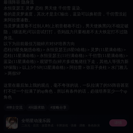
最强阵容:隐身流

永恒亚瑟王 灵梦 恋柱 男天使 千仞雪 蓝染。

卷的是灵梦速度，其次才是主C输出，蓝染可以换初音，千仞雪没起
来阿拉蕾凑数。

当灵梦速度卷不过别人时(上初音都卷不过)，男天使换黑闪(不稳定破
隐，1级送死)可以尝试打打，否则战力只要相差不太大铁定打不过隐
身流。

以下为目前最佳万能碎片对SP培养方向

恋柱(9星免魅惑命格)＞永恒亚瑟王(8星0命格)＞灵梦(11星满命格)＞
恋柱(11星满命格)＞永恒亚瑟王(11行满命格)＞千仞雪(11星满命格)＞
蓝染(11星满命格)＞观望节点(碎片多或氪佬往下走，其他人等强力新
SP保险)＞以上5个SP(12星满命格)＞阿拉蕾＞弥豆子炎柱＞水门雅儿
＞两假SP

这里在最后加上我的观点，毫不夸张的说，一队拉满了的SS阵容甚至
打不过一个拉满了的sp角色，所以有条件的话，必须培养至少一个sp
角色
#绅士交流
#问题求助
#攻略分享
全明星动漫乐园
详情
二次元 · 后宫 · 放置养成 · 卡牌游戏 · 强暴 · 调教 · 角色扮演