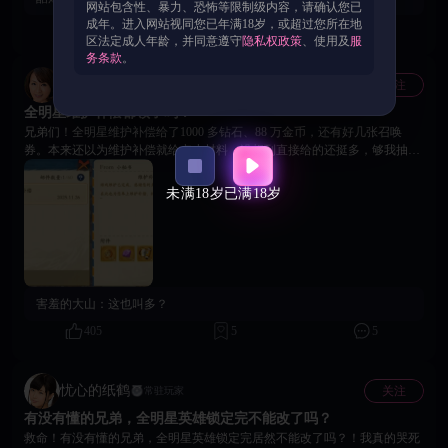
网站包含性、暴力、恐怖等限制级内容，请确认您已
佬指点下，别让我白囤碎片啊😭
成年。进入网站视同您已年满18岁，或超过您所在地
410
1
6
区法定成人年龄，并同意遵守
隐私权政策
、使用及
服
务条款
。
神勇的方盒
关注
常驻玩家
全明星维护补偿都领了吗？
兄弟们！全明星维护补偿给了1000 多钻石、88 万金币，还有好几张召唤
券。本来还以为维护补偿就给点小材料，没想到直接给的还挺多，够我抽好
几发限定卡池了，天女兽和兵长我来了！必须夸一句，这波福利诚意拉满，
官方继续保持啊！
未满18岁
已满18岁
害羞的大山：
这也叫多？
405
5
5
忧心的纸鹤
关注
常驻玩家
有没有懂的兄弟，全明星英雄锁定完不能改了吗？
救命！有没有懂的兄弟，全明星英雄锁定完居然不能改了吗？！我真的哭死