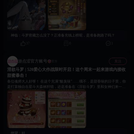
参与机会稍纵即逝。立即登录18game游戏平台，开启斗罗秘宝寻觅之旅！
神临：
斗罗密藏怎么没了？正准备充钱上榜呢，是准备跑路了吗？
37
0
1
游点涩官方账号
关注
官方
淫欲斗罗 | 520爱心大作战限时开启！这个周末一起来游戏内接收
甜蜜暴击！
各位魂师大人好呀！ 在这个充满“酸臭味”……哦不，是甜香味的日子里，你
是打算独自在星斗大森林狩猎，还是准备在《淫欲斗罗》里和女神们来一场
浪漫约会？ “520爱心大作战” 现已正式上线！与其在现实里吃柠檬，不如来
游戏里当个称职的“巧克力猎人”，把心意和豪礼一起带回家！ 快速通关指南
📝 1️⃣ 搞定巧克力： 参加【巧克力猎人】活动，狂刷奶油、糖果、心形巧克
力。 2️⃣ 全服添动力： 捐献道具提升全服等级，大奖全服同享，兄弟们齐
心，福利拿得更轻。 3️⃣ 积分冲榜： 1心形巧克力 = 10积分 | 1糖果 = 5积分 | 1
奶油 = 1积分 别忘了去爱心商城把积分币花光，活动结束会清零哦！ 4️⃣ 战
力加成： 配合【初春甜蜜之约】累充活动，拿资源快人一步，稳坐排行榜榜
首！ 📅 活动时间： 5月16日 - 5月22日 24:00 💬 魂师互动时刻 在这个浪漫的
绝望：
好