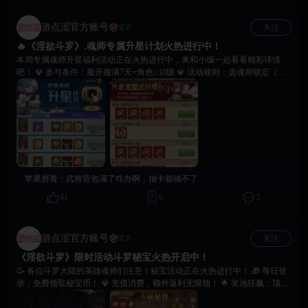
游点涩官方账号
关注
官方
🔥《淫欲斗罗》.魂师专属升星计划火热进行中！
本周专属魂师升星福利活动正在火热进行中，来和小编一起看看精彩详情
吧！ 💎 参与条件：服开服满7天+角色≥10级 💎 活动规则：选魂师锁定（锁
定前可换），升星至指定等级领奖励、解锁专属礼包 💎 活动福利：升星领
免费奖励；解锁高性价比升星礼包；觉醒/合成达标额外领奖 💎 注意事项：
活动限7天；锁定后不可改，每位魂师仅参与1次；置换魂师也可参与 🙌 建
议各位魂师大人及时参与，合理规划升星策略，登录游戏锁定心仪魂师，开
启高效升星之路，在淫欲斗罗的冒险中更胜一筹吧！
苹果唇膏：
武将背包满了咋办啊，抽卡都抽不了
41
0
3
游点涩官方账号
关注
官方
《淫欲斗罗》限时活动斗罗秘宝火热开启中！
🥳 各位斗罗大陆的英雄魂师们注意！秘宝活动正在火热进行中！ 🎁 每日登
录，免费领取秘宝币！ 💎 充值消费，额外返利无限领！ 🌟 奖池狂飙：顶级
符文、橙色魂兽自选、5星英魂自选…毕业级资源等你来抽！ 📈 累计抽取领
进度奖励，更可冲击全服排行榜，赢取限定荣耀！ 🙌 活动福利诚意满满，