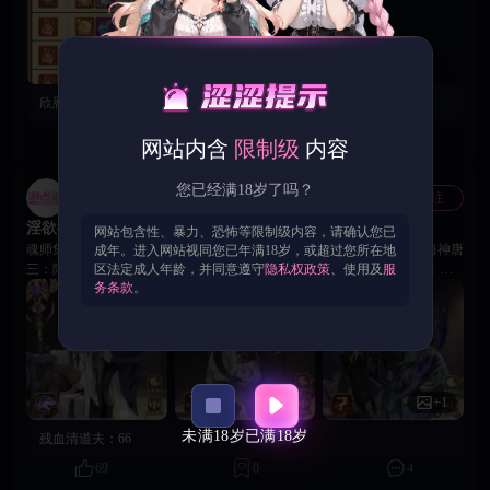
动，领取属于你的神话皮肤与强力资源！祝各位勇士战力飙升，轻松驰骋斗
罗大陆！
欣慰的摩托：
官方好大方，希望以后能有更多福利机制
89
0
2
网站内含
限制级
内容
您已经满18岁了吗？
游点涩官方账号
关注
官方
淫欲斗罗 | 精英召唤限时开启，自选你的天命魂师！
网站包含性、暴力、恐怖等限制级内容，请确认您已
魂师集结，福利狂欢！五大核心魂师任你Pick，获取概率大幅提升! 🔹海神唐
成年。进入网站视同您已年满18岁，或超过您所在地
区法定成人年龄，并同意遵守
隐私权政策
、使用及
服
三：降攻破散，掌控全场 🔹比比东：暗影斩杀，伤害增幅 🔹泰坦巨猿：破
务条款
。
甲暴击，坚不可摧 🔹天青牛蟒：诅咒眩晕，掌控节奏 🔹阿银：群体疗愈，
复活续航 🎯 保底机制 风火水系110抽/光暗系150抽必得选定魂师 累计次数可
领【5星自选魂师碎片】等重磅奖励！ 💡 召唤提示：召唤过程中可随时切换
UP目标，保底进度自动继承，策略抽取更高效！ 👇 你会优先召唤哪一位魂
师？在评论区留下你的“心愿魂师”，一起召唤欧气！
+1
未满18岁
已满18岁
残血清道夫：
66
69
0
4