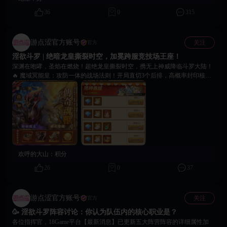
520，如果让你选一位《斗罗》里的女神送出这份“心形巧克力”，你最想送给
谁？为什么？ 柔骨魅兔 —— 小舞 🐰 幽冥灵猫 —— 朱竹清 🐱 六翼天使
36
0
315
—— 千仞雪 👼 🥳 在评论区留下你的答案，小编将会为所有参与互动的魂师
大人送上专属兑换码一份哦， 别忘记在18Game平台个人中心【🔔】内查
收，520不孤单，18Game陪你甜蜜大作战！前往游戏内与女神解锁更多禁忌
游点涩官方账号
关注
官方
互动瞬间吧！✨
淫欲斗罗 | 绝暗龙皇撕裂时空，加冕跨服竞技场王座！
深渊在咆哮，圣焰在燃烧！超绝龙皇撕裂时空，携无上神威降临斗罗大陆！
🔥 魔域冥能皇：攻防一体的战场法则！开局直切3个后排，高概率封印核
心，永久提升全队防御，打造不破壁垒！ 🔥 金甲圣凰龙：焚尽八荒的圣焰
之神！全屏伤害叠加持续神火，并为己方主C披上无敌战铠，集减伤、抗
暴、反击于一身！ 🎯 自由选择，双神必得！ 本期核心福利【神灵异兽选
卡】，冥龙皇或圣凰龙超值二选一！更有超值活动礼包，让你最终有望将两
大神兽全部收入囊中，成为绝暗龙皇双龙之主！ ⚡ 活动速览，一图看懂 1.
使用【异兽宝图】招募，必得【异兽兑换碎片】。 2. 积碎片兑换心仪魂兽及
修罗唐三、5星英魂等顶级资源！ 3. 兑换碎片活动结束即失效，请务必及时
使用，锁定战力！ 👉 现在登录游戏，进入“绝暗龙皇”活动页面，召唤命定
欢呼的大山：
积分
神龙！进入《淫欲斗罗》，选购超值礼包，加冕跨服竞技之王！
26
0
37
游点涩官方账号
关注
官方
🥳 淫欲斗罗阵容讨论：你认为队伍内的核心职业是？
各位指挥官，18Game平台【最新消息】已更新五大阵营阵容的详细属性加