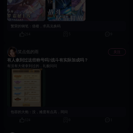
💖当好感度突破临界点—— 你将解锁 18+ 专属剧情、限定角色立绘、私密互
动演出， 她们的态度、语气与反应，都会因你的选择而不断变化。 🙌 这不
是旁观剧情，而是掌控关系，是即时回应。即刻进入18Game平台，搜索《淫
欲斗罗》，解锁只属于你的斗罗后宫世界！
繁荣的钢笔：
借楼，求高兑换码
214
5
9
笑点低的雨
关注
有人拿到过这些称号吗?战斗有实际加成吗？
有没有大佬拿到过的，礼貌问问
包容的大炮：
没，难度有点高，同问
124
0
1