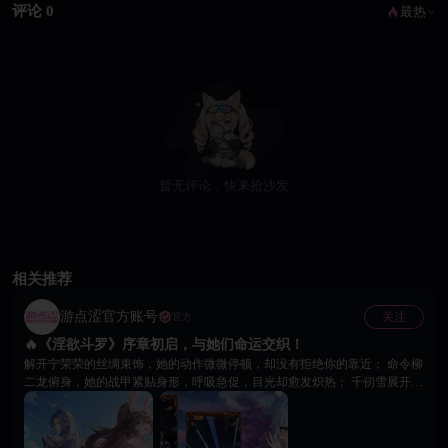
评论 0
最热
暂无评论，快来抢沙发
相关推荐
游点涩官方账号
关注
官方
🔥《淫欲斗罗》序章初启，与她们命运交织！
解开宁荣荣的丝绸束饰，她的动作微微停顿，却没有拒绝你的靠近； 命令柳
二龙俯身，她的战甲紧贴身形，呼吸急促，目光却愈发炽热； 千仞雪展开天
使之翼，将你牢牢包围，圣光之下，她的视线只为你停留。 😍 终极诱惑养
成系统，现已全面开启 送出「玫瑰金蕊」，唤醒阿银内心深处被压抑的真实
渴望； 使用「暗影蛛丝」，引导比比东褪去冷静外壳，展现迷人的另一面。