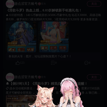
游点涩官方账号
关注
官方
《淫欲斗罗》热血上线，0.03折解锁新手钜惠礼包！
🔥 0.03折特惠：140 G币解锁原价24500G币豪华礼包 钻石X30000、高级召唤
券X99，修罗剑X1 5星光明碎片X200、5星黑暗碎片X200等 更多海量资源和
召唤道具等你解锁！ ✨ 萌新福利专享： 连续3天养成直送核心战力，凑齐武
器套装解锁属性加成！ 5星光·小舞X1 | 精英召唤券X10+十万年头骨4件套
（大幅提升生命与攻击属性） 💥 进阶福利加码： 累充9000钻石尊享5星魂师
·紫珍珠，领取超值昊天套装： 第一天：光暗精英征召X1 | 昊天锤X1 第二
天：三系精英征召X1 | 修罗护甲X1 第三天：昊天金冠X1 | 昊天金靴X1 🙌 海
量福利叠加领取，轻松组建强力阵容！魂师集结号已吹响，踏上斗罗大陆，
开启你的宗门传奇！
务实的火车：
图片，论坛还限制发图片？心虚？！
123
0
6
游点涩官方账号
关注
官方
🔔【倒计时1天】《淫欲斗罗》精英战令奖励领取提醒！
📋 战令活动规则要点： → 战令明日关闭，进度即将清零 → 需累计550活跃
度才可解锁全部奖励 → 记得每日登录，在【日常】页完成任务 ⚠️ 致已购买
玩家： 记得准时完成所有任务，冲刺550活跃度哦 否则无法领取最终档神话
皮肤等全部奖励 💡 致新关注玩家： 目前激活仅可领取专属皮肤及头像框 建
议关注下期战令及新英雄情报！ 超值礼包与永久皮肤等你来拿。 🙌 即刻行