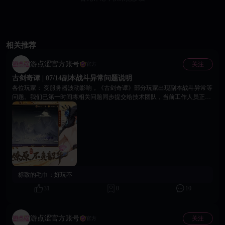
相关推荐
游点涩官方账号
关注
官方
古剑奇谭 | 07/14副本战斗异常问题说明
各位玩家： 受服务器波动影响，《古剑奇谭》部分玩家出现副本战斗异常等
问题。我们已第一时间将相关问题同步提交给技术团队，当前工作人员正在
紧急排查、修复处理中。 对于本次故障给各位玩家带来的不佳游戏体验，我
们深表歉意！感谢大家的包容、理解与支持。 为弥补本次问题带来的损失，
平台为大家准备了专属补偿福利，各位玩家可前往游戏内兑换领取补偿奖
励： 🎁 补偿兑换码: goodgame 后续副本功能修复进度、服务器稳定情况等最
新动态，请各位持续留意平台官方最新公告通知。再次感谢大家的理解与支
持，祝各位游戏愉快！ 游点涩官方团队 2026年07月14日
标致的毛巾：
好玩不
31
0
10
游点涩官方账号
关注
官方