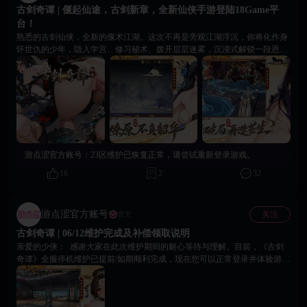
古剑奇谭 | 偃起仙途，古剑新章，全新仙侠手游登陆18Game平
台！
熟悉的古剑仙侠，全新的偃术江湖。这次不再是旁观江湖浮沉，你将化作身
怀世仇的少年，隐入学宫、修习秘术、拨开层层迷雾，沉浸式解锁一段恩怨
交织的全新传奇。 📖 沉浸式主线｜一介少年，为寻真相踏仙途 你将化名鹤
九潜入太乙学宫，以偃术学子的身份蛰伏修行，追查兄长遇害的尘封真相，
在修行历练中揭开藏在仙门盛世下的惊天阴谋。 ⚙️ 偃甲养成｜百种灵偃，
打造专属战力战队 游戏内含70余位性格、人设、技能各不相同的偃甲灵体，
可召唤收集、升级升星、改造进阶，自由培养强力偃甲，成为你闯荡仙途的
核心助力。 🧠 策略回合｜属性博弈，告别无脑刷图 经典3D回合制战斗，依
托火、木、水、阴、阳五行属性克制，搭配独特契灵系统解锁专属被动，灵
活搭配阵容羁绊，每一场对战都考验策略布局。 💞 知己羁绊｜仙途相伴，
游点涩官方账号：
23区维护已恢复正常，请尝试重新登录游戏。
解锁温情奇遇 修行路上邂逅多位风骨各异的绝美知己，深度互动增进好感，
解锁专属剧情与专属福利，每日登录即可领取丰厚养成奖励，仙途从不独
16
2
32
行。 🎙️ 顶配视听｜全程番剧式影院级体验 全剧情动画演绎+全程专业配音，
特邀鼎级知名声优助阵，人物鲜活、剧情细腻，沉浸式感受古剑仙侠的风骨
与温柔。 📜 偃术新开章，古剑赴新约。即刻登入18Game平台，搜索《古剑
游点涩官方账号
关注
官方
奇谭》并下载，共赴这场千年偃仙之约！
古剑奇谭 | 06/12维护完成及补偿领取说明
亲爱的少侠： 感谢大家在此次维护期间的耐心等待与理解。目前，《古剑
奇谭》全服停机维护已提前/如期顺利完成，现在您可以正常登录并体验游
戏。 为了保障您的客户端运行稳定及后续更新顺畅，请前往18Game平台下
载并安装最新版本的游戏包，以获得最佳游戏体验。、 📢 维护补偿说明 为
弥补本次维护对您造成的不便，游戏已为全服玩家准备了丰厚的维护补偿礼