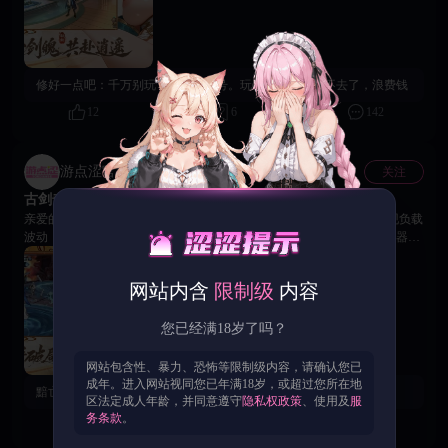
包。请您在下载更新包体后前往游戏内邮箱系统进行查收。 再次感谢各位
仙家道友对《古剑奇谭》的支持与厚爱。如您在登录或下载过程中遇到任何
问题，请联系18Game平台客服寻求帮助。感谢你的支持和理解。 《古剑奇
谭》运营团队 2026年6月12日
修好一点吧：
千万别玩，这游戏吞号。玩了一天直接进不去了，浪费钱
12
6
142
游点涩官方账号
关注
官方
古剑奇谭 | 06/22服务器波动说明及临时维护公告
亲爱的玩家： 由于端午期间活动参与人数高度集中，活动入口通道出现负载
波动，部分玩家可能在进行相关操作时遇到延迟、报错或无法进入服务器等
情况。技术团队已第一时间对波动原因进行紧急排查，目前所有服务器波动
问题均已修复，请重新尝试登录游戏并查收以下补偿兑换码。 专属补偿兑换
网站内含
限制级
内容
码： happy18 兑换领取方式： 登录游戏后，在【福利】-【兑换码】界面输
入该码，即可领取兑换码礼包。 给各位带来的不便，我们深表歉意。目前我
们已通过游戏内邮件为全服玩家再次发放相应补偿，请前往游戏内进行查
您已经满18岁了吗？
收，感谢大家的理解与支持！ 《古剑奇谭》运营团队 2026年6月22日​
网站包含性、暴力、恐怖等限制级内容，请确认您已
成年。进入网站视同您已年满18岁，或超过您所在地
黯亡：
12号的补偿呢？一直没发吧
区法定成人年龄，并同意遵守
隐私权政策
、使用及
服
务条款
。
11
0
6