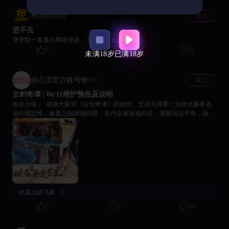
和谐的煎饼
关注
进不去
登录时一直显示网络错误，不让登怎么办
6
0
0
未满18岁
已满18岁
游点涩官方账号
关注
官方
古剑奇谭 | 06/11维护预告及说明
各位少侠： 感谢大家对《古剑奇谭》的相伴、支持与厚爱！为优化服务器
运行稳定性，修复已知游戏问题，迭代全新游戏内容、调整玩法平衡，游戏
将开启全服停机维护工作，具体安排如下： 🔹维护时间 2026 年 6 月 11 日
23:00 — 6 月 12 日 12:00 * 本次维护时长会根据实际更新进度灵活调整，可
能提前开服或小幅顺延，敬请留意后续官方通知。请各位少侠提前安排游戏
时间，防止角色数据丢失、进度回档等异常情况发生。 🔹补偿说明 维护结
束服务器开服后，我们将通过游戏内邮件统一发放维护补偿福利，可自行前
往邮箱查收领取。若维护期间有任何疑问，可通过官方客服渠道反馈咨询。
再次感谢各位的理解与耐心等候，祝诸位御剑行侠，寻仙顺遂！ 《古剑奇
谭》运营团队 2026年6月11日
火星上的飞机：
1
5
2
64