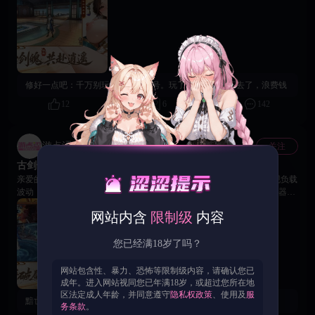
载并安装最新版本的游戏包，以获得最佳游戏体验。、 📢 维护补偿说明 为
弥补本次维护对您造成的不便，游戏已为全服玩家准备了丰厚的维护补偿礼
包。请您在下载更新包体后前往游戏内邮箱系统进行查收。 再次感谢各位
仙家道友对《古剑奇谭》的支持与厚爱。如您在登录或下载过程中遇到任何
问题，请联系18Game平台客服寻求帮助。感谢你的支持和理解。 《古剑奇
谭》运营团队 2026年6月12日
修好一点吧：
千万别玩，这游戏吞号。玩了一天直接进不去了，浪费钱
12
6
142
游点涩官方账号
关注
官方
古剑奇谭 | 06/22服务器波动说明及临时维护公告
亲爱的玩家： 由于端午期间活动参与人数高度集中，活动入口通道出现负载
波动，部分玩家可能在进行相关操作时遇到延迟、报错或无法进入服务器等
情况。技术团队已第一时间对波动原因进行紧急排查，目前所有服务器波动
网站内含
限制级
内容
问题均已修复，请重新尝试登录游戏并查收以下补偿兑换码。 专属补偿兑换
码： happy18 兑换领取方式： 登录游戏后，在【福利】-【兑换码】界面输
入该码，即可领取兑换码礼包。 给各位带来的不便，我们深表歉意。目前我
您已经满18岁了吗？
们已通过游戏内邮件为全服玩家再次发放相应补偿，请前往游戏内进行查
收，感谢大家的理解与支持！ 《古剑奇谭》运营团队 2026年6月22日​
网站包含性、暴力、恐怖等限制级内容，请确认您已
成年。进入网站视同您已年满18岁，或超过您所在地
区法定成人年龄，并同意遵守
隐私权政策
、使用及
服
黯亡：
12号的补偿呢？一直没发吧
务条款
。