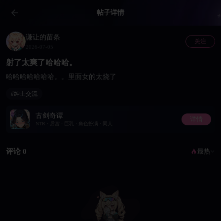
帖子详情
谦让的苗条
关注
2026-07-05
射了太爽了哈哈哈。
哈哈哈哈哈哈哈。。里面女的太烧了
#绅士交流
古剑奇谭
详情
NTR · 后宫 · 巨乳 · 角色扮演 · 同人
评论 0
最热