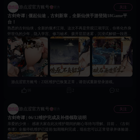
游点涩官方账号
关注
官方
古剑奇谭 | 偃起仙途，古剑新章，全新仙侠手游登陆18Game平
台！
熟悉的古剑仙侠，全新的偃术江湖。这次不再是旁观江湖浮沉，你将化作身
怀世仇的少年，隐入学宫、修习秘术、拨开层层迷雾，沉浸式解锁一段恩怨
交织的全新传奇。 📖 沉浸式主线｜一介少年，为寻真相踏仙途 你将化名鹤
九潜入太乙学宫，以偃术学子的身份蛰伏修行，追查兄长遇害的尘封真相，
在修行历练中揭开藏在仙门盛世下的惊天阴谋。 ⚙️ 偃甲养成｜百种灵偃，
打造专属战力战队 游戏内含70余位性格、人设、技能各不相同的偃甲灵体，
可召唤收集、升级升星、改造进阶，自由培养强力偃甲，成为你闯荡仙途的
核心助力。 🧠 策略回合｜属性博弈，告别无脑刷图 经典3D回合制战斗，依
托火、木、水、阴、阳五行属性克制，搭配独特契灵系统解锁专属被动，灵
活搭配阵容羁绊，每一场对战都考验策略布局。 💞 知己羁绊｜仙途相伴，
游点涩官方账号：
23区维护已恢复正常，请尝试重新登录游戏。
解锁温情奇遇 修行路上邂逅多位风骨各异的绝美知己，深度互动增进好感，
解锁专属剧情与专属福利，每日登录即可领取丰厚养成奖励，仙途从不独
16
2
32
行。 🎙️ 顶配视听｜全程番剧式影院级体验 全剧情动画演绎+全程专业配音，
特邀鼎级知名声优助阵，人物鲜活、剧情细腻，沉浸式感受古剑仙侠的风骨
与温柔。 📜 偃术新开章，古剑赴新约。即刻登入18Game平台，搜索《古剑
游点涩官方账号
关注
官方
奇谭》并下载，共赴这场千年偃仙之约！
古剑奇谭 | 06/12维护完成及补偿领取说明
亲爱的少侠： 感谢大家在此次维护期间的耐心等待与理解。目前，《古剑
奇谭》全服停机维护已提前/如期顺利完成，现在您可以正常登录并体验游
戏。 为了保障您的客户端运行稳定及后续更新顺畅，请前往18Game平台下