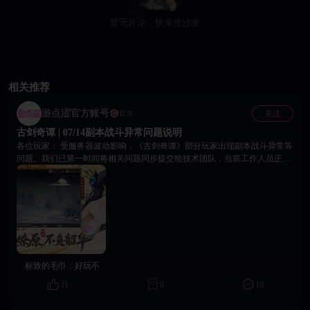
暂无评论，快来抢沙发
相关推荐
游点涩官方账号
关注
官方
古剑奇谭 | 07/14副本战斗异常问题说明
各位玩家： 受服务器波动影响，《古剑奇谭》部分玩家出现副本战斗异常等
问题。我们已第一时间将相关问题同步提交给技术团队，当前工作人员正在
紧急排查、修复处理中。 对于本次故障给各位玩家带来的不佳游戏体验，我
们深表歉意！感谢大家的包容、理解与支持。 为弥补本次问题带来的损失，
平台为大家准备了专属补偿福利，各位玩家可前往游戏内兑换领取补偿奖
励： 🎁 补偿兑换码: goodgame 后续副本功能修复进度、服务器稳定情况等最
新动态，请各位持续留意平台官方最新公告通知。再次感谢大家的理解与支
持，祝各位游戏愉快！ 游点涩官方团队 2026年07月14日
标致的毛巾：
好玩不
31
0
10