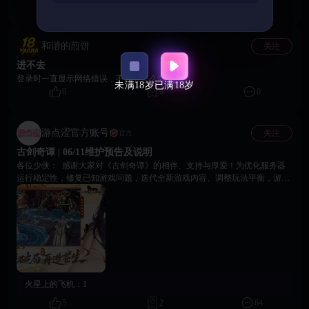
11
0
6
和谐的煎饼
关注
进不去
登录时一直显示网络错误，不让登怎么办
未满18岁
已满18岁
6
0
0
游点涩官方账号
关注
官方
古剑奇谭 | 06/11维护预告及说明
各位少侠： 感谢大家对《古剑奇谭》的相伴、支持与厚爱！为优化服务器
运行稳定性，修复已知游戏问题，迭代全新游戏内容、调整玩法平衡，游戏
将开启全服停机维护工作，具体安排如下： 🔹维护时间 2026 年 6 月 11 日
23:00 — 6 月 12 日 12:00 * 本次维护时长会根据实际更新进度灵活调整，可
能提前开服或小幅顺延，敬请留意后续官方通知。请各位少侠提前安排游戏
时间，防止角色数据丢失、进度回档等异常情况发生。 🔹补偿说明 维护结
束服务器开服后，我们将通过游戏内邮件统一发放维护补偿福利，可自行前
往邮箱查收领取。若维护期间有任何疑问，可通过官方客服渠道反馈咨询。
再次感谢各位的理解与耐心等候，祝诸位御剑行侠，寻仙顺遂！ 《古剑奇
谭》运营团队 2026年6月11日
火星上的飞机：
1
5
2
64