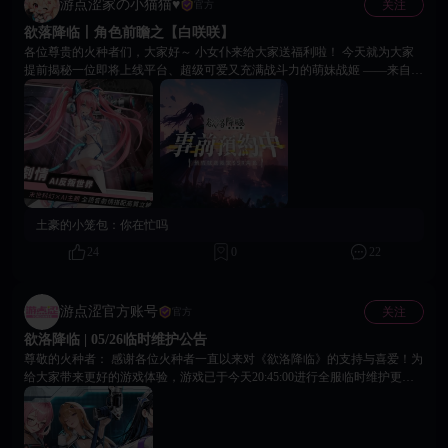
游点涩家の小猫猫♥
关注
官方
问题。 6. 修复网络断开及重连过程中可能出现的资源或界面异常。 7. 修复
欲落降临丨角色前瞻之【白咲咲】
部分情况下界面卡死、界面残留等问题。 8. 修复部分账号无法正常登录的问
各位尊贵的火种者们，大家好～ 小女仆来给大家送福利啦！ 今天就为大家
题。 9. 修复部分技能无法正常释放的问题。 10. 修复部分战姬技能数值及
提前揭秘一位即将上线平台、超级可爱又充满战斗力的萌妹战姬 ——来自
BUFF描述显示不准确的问题。 11. 修复部分战姬技能动画与特效显示异常的
《欲落降临》的—— 圣光会最年轻最可爱的火力手：「白咲咲」 改造年
问题。 12. 修复宠物相关功能中的部分显示异常。 13. 修复角色昵称修改及
龄：18岁 属性：猫娘 / 阳光可爱 / 火箭炮 角色简介： 白咲咲曾是仿猫实验
重复昵称校验相关问题。 14. 修复部分基建、矿区、商店等系统数据刷新异
体，在残酷的灾变纪元中幸运地觉醒并加入圣光会，成为诺亚小队中最年轻
常的问题。 15. 修复部分功能界面显示错误、入口缺失及跳转异常的问题。
的副队长兼主力火力手。 她总是带着甜甜的笑容，用软软的“喵～”声为队友
16. 修复部分战斗文本、BUFF名称及功能描述错误。 17. 优化游戏资源管
鼓劲加油，而下一秒，就毫不犹豫地扛起专属火箭筒“小绒球”，将敌人轰成
理，减少无效资源占用，并进一步降低更新资源体积。 18. 更新部分基础服
漫天碎片！ 阳光开朗的性格搭配猫娘特有的可爱动作，让她在硝烟弥漫的战
务组件，提升游戏运行的稳定性与流畅度。 感谢各位火种者一直以来的支持
场上成为最亮眼的存在。无论是鼓舞士气还是火力输出，白咲咲都能用自己
与理解。我们将持续关注游戏体验与稳定性问题，并不断进行优化与改进。
的方式为圣光会带来胜利与希望。 火种者们，看到这里是不是已经心动了
【官方社群】关注官方社群，第一时间获取游戏后续资讯： 玩家交流4群：
土豪的小笼包：
你在忙吗
呢？ 白咲咲那软萌的猫耳、活力满满的笑容，以及她扛着火箭筒时反差萌的
1059083108 玩家交流5群：1059086898 玩家交流6群：1056098479 Telegram：
破坏力……想想就让人期待她在基地里与你互动的模样～ ———— 基地的
https://t.me/eroeragame 官方网站：https://eroeragame.com/cn 客服邮箱：
24
0
22
休息区洒满柔和的灯光，白咲咲正趴在柔软的沙发上，猫耳轻轻抖动着，尾
peachgames.service@gmail.com 如在游戏过程中遇到任何问题，或有相关意
巴在身后懒洋洋地左右摇摆。 “火种者大人～今天也要和咲咲一起喝下午茶
见与建议，欢迎随时通过以上方式联系我们。 《欲洛降临》运营团队 2026
吗？” 她抬起头，圆圆的眼睛亮晶晶的，声音软软糯糯，还带着一点点鼻
年8月5日
游点涩官方账号
关注
官方
音，像极了撒娇的小猫。 白咲咲今天只穿了一件宽松的圣光会制服外套，里
欲洛降临 | 05/26临时维护公告
面是薄薄的白色吊带，领口微微敞开，露出精致可爱的锁骨和一小片雪白的
肌肤。猫尾巴从外套下摆钻出来，不安分地卷着沙发边缘。 你坐在她对面，
尊敬的火种者： 感谢各位火种者一直以来对《欲洛降临》的支持与喜爱！为
伸手揉了揉她毛茸茸的猫耳。 白咲咲顿时发出满足的“喵呜～”声，整个人都
给大家带来更好的游戏体验，游戏已于今天20:45:00进行全服临时维护更
软软地靠了过来，脸颊贴在你的手臂上轻轻蹭着。 “咲咲最喜欢火种者大人
新。 目前游戏已针对「失落地」模块进行紧急修复，具体内容如下： 1.修复
了……每次被这样摸耳朵，都会觉得全身都热热的……” 她小声说着，尾巴
【失落地】极限级关卡数值强度过高的问题； 2.修复【失落地】玩家造成0
却越摇越快，忽然“啪”地一下卷住了你的手腕，轻轻拉向自己。 “火种者大
伤害且无掉落奖励的问题； 3.修复【失落地】玩家数据异常导致白打仍扣除
人……咲咲今天在训练场用小绒球把好多敌人轰得乱飞呢！ 队长还夸咲咲火