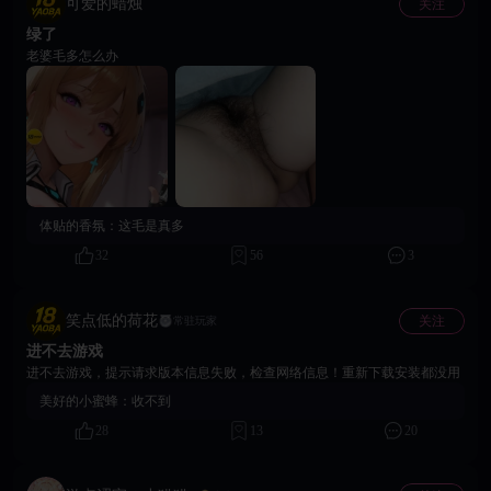
可爱的蜡烛
关注
包内使用高级调令后，部分道具异常隐藏的问题。 5.优化了区服信息展示界
学，帮助指挥官更顺畅地熟悉核心玩法。 3. 调整初始角色及前期奖励角色配
绿了
面，使区服信息更加清晰。 6.修复了战姬 伏见狐乃、姒娆、莉露亚 头像名
置，提升前期养成与成长体验。 4. 优化前期关卡教学，对关键战斗机制进行
称显示错误的问题。 7.修复了聊天界面中头像框显示异常的问题。 8.修复了
更清晰、详细的说明。 5. 完善「爆裂」玩法引导，帮助指挥官更快掌握战斗
老婆毛多怎么办
左上角更换头像后，聊天头像未同步更新的问题。 9.修复了积分商店中道具
中的核心技能。 6. 优化前期任务指引。完成新手引导后，将通过任务提示引
名称超出边框并发生文字重叠的问题。 10.优化了付费商城界面UI。 11.优化
导指挥官重新进入主线战斗流程。 7. 调整部分后续阶段的引导内容，降低前
了战力不足时的弹窗提示，使提示内容更加明确。 12.调整了首充相关功能
期游玩过程中的理解成本。 8. 优化部分BOSS战的机制与强度，使整体战斗
逻辑，具体规则请以游戏内实际展示为准。 五、登录及版本更新修复 1.修复
难度更加合理。 9. 完善关卡失败后的提示与养成推荐，帮助指挥官合理提升
了部分特定服务器（如“欲界天宫”）无法正常登录的问题。 2.修复了选服界
战力后再次挑战。 二、剧情与互动体验优化 1. 调整部分剧情内容与演出效
面首次更新时偶发英文报错的问题。 3.修复了版本更新后资源文件拉取失败
果，进一步提升剧情沉浸感。 2. 优化互动玩法界面及相关内容表现。 3. 改
的问题。 4.优化了断线重连机制，新增重连提示页面。 5.修复了多个弹窗重
善部分特殊互动内容的触发与展示体验。 4. 丰富加载过程中的内容展示，提
叠可能导致界面卡死的问题。 6.修复了断线重连后遮罩状态显示异常的问
升等待期间的整体体验。 三、战斗与关卡体验优化 1. 调整部分前期关卡的
体贴的香氛：
这毛是真多
题。 7.优化了登录页面的加载状态展示，使加载过程更加直观。 七、资源下
战斗流程与难度。 2. 优化部分关卡的推荐战力显示，使战斗信息更加直观。
载优化 1.优化了资源更新下载速度，减少更新等待时间。 感谢各位火种者
3. 完善战斗结算与奖励发放逻辑。 4. 优化部分战姬技能的释放表现、技能动
32
56
3
的支持。我们将持续关注游戏体验问题，并不断优化游戏稳定性与流畅度。
画及战斗特效。 5. 调整部分技能效果与BUFF数值展示，确保战斗信息更加
官方社群 关注社群，游戏后续咨询快人一步： 玩家交流4群：1059083108
准确。 6. 优化断线重连机制，提升网络异常情况下的游戏体验。 7. 完善特
玩家交流5群：1059086898 玩家交流6群：1056098479 Telegram：
殊战斗状态下的异常处理逻辑，减少卡死、流程阻塞等问题。 四、养成与
笑点低的荷花
关注
常驻玩家
https://t.me/eroeragame 官方网站：https://eroeragame.com/cn 客服邮箱：
系统体验优化 1. 调整主线任务引导方式，减少对玩家操作的强制干预，使任
进不去游戏
peachgames.service@gmail.com 如遇任何问题或有建议，可随时通过以上方式
务流程更加自然。 2. 优化招募池的展示方式与排序逻辑。 3. 改善角色创
联系到我们 《欲洛降临》运营团队 2026 年 7 月 23日
建、昵称修改等相关操作体验。 4. 优化宠物批量分解、一键升星等功能的界
进不去游戏，提示请求版本信息失败，检查网络信息！重新下载安装都没用
面展示与操作流程。 5. 调整棱镜系统相关界面与功能入口。 6. 修复并优化
美好的小蜜蜂：
收不到
基建系统中部分建筑显示及等级信息同步问题。 7. 优化背包管理及道具使用
28
13
20
体验。 五、问题修复 本次版本更新同步修复了多项已知问题，主要包括：
1. 修复部分关卡通关后奖励未正常发放的问题。 2. 修复部分战斗结束后奖励
结算异常的问题。 3. 修复新手流程偶发卡住或无法继续的问题。 4. 修复部
分角色立绘显示异常的问题。 5. 修复长时间在线后部分游戏资源加载异常的