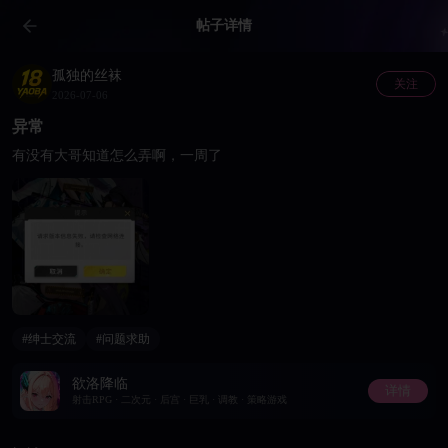
帖子详情
孤独的丝袜
关注
2026-07-06
异常
有没有大哥知道怎么弄啊，一周了
#绅士交流
#问题求助
欲洛降临
详情
射击RPG · 二次元 · 后宫 · 巨乳 · 调教 · 策略游戏