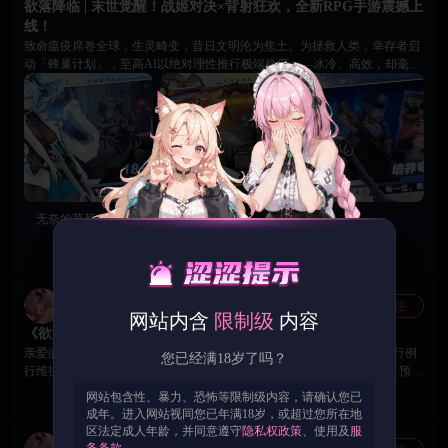
欲落降临 | 末世觉醒！战姬对决×背射狂欢，全新RPG手游震撼上
的世界注入更多力量与热情～ 现在就行动起来吧！ 让评论区成为欲洛世界
中最闪耀的高塔！ 《欲洛降临》 运营团队
线！
致命瘟疫席卷全球，生灵畸变，昔日文明沦为焦土。为拯救人类，幸存者启
动「蜂巢计划」，至高AI以绝对理性推行极端秩序——冰冷、高效，却毫无
人性温度。 一部分人类与觉醒的战姬揭竿而起，组建「圣光会」，誓要撕碎
AI的桎梏；而忠诚于AI的蜂巢战姬，坚信唯有绝对秩序才能拯救人类。两大
阵营剑拔弩张，末世对决一触即发！ 你，化身「火种者」——这一缕跨越黑
暗的微光，究竟能唤醒沉睡的希望，还是被乱世洪流吞噬？ 🔥 核心玩法炸
裂来袭 ✡️ 独创背身射击｜单手操作，爽感拉满 指尖轻划即完成瞄准、发
射，酷炫技能特效+震动反馈，每一次射击都“摇”动感官。美少女战姬背身
RPG名场面，新手也能打出高光操作！ ✡️ 战姬羁绊养成｜阵营克制，策略战
斗 送礼物、刷好感，解锁专属隐秘剧情与羁绊共鸣buff。数十位欲洛战姬，
无奈的草莓：
我的特殊召唤呢？
从陌生到信赖，战力直线飙升，打造你的专属天团。 ✡️ 副本探索解谜｜稀有
福利CG，真相藏于细节 支线副本暗藏玄机，不止有战斗，更有隐藏剧情。
56
1
186
探索解锁稀有CG，揭开AI反叛的深层秘密，每一次探索都有新惊喜。 ✡️ 萌
宠相伴同行｜数值加成，闯关无忧 超萌宠物不止颜值在线，更能提供强力数
值加成。养成专属萌宠，解锁技能，陪你闯副本、战强敌，热血之余更有治
欲洛降临官方账号
关注
官方
愈陪伴。 🙌 4月27日，全新RPG手游已重磅上线18Game平台，下载解锁战姬
网站内含
限制级
内容
《欲洛降临》维护更新公告 📣
情报与互动好礼。你，就是人类最后的火种——末世集结，赴约开战！
亲爱的火种者： 为了给您带来更好的游戏体验，服务器将在本周四进行例
您已经满18岁了吗？
行维护，给您带来的不便深感抱歉。 维护时间：7月23日 15：00：00 （预计
维护时长4小时，恢复时间将根据实际进度动态调整） 重要提示：本次为强
54
0
0
网站包含性、暴力、恐怖等限制级内容，请确认您已
制更新，需卸载旧客户端并重新安装新版本！ 请务必在卸载旧包前，截图保
成年。进入网站视同您已年满18岁，或超过您所在地
存平台登录信息，以免登录信息丢失影响后续进入游戏。维护结束后，请前
区法定成人年龄，并同意遵守
隐私权政策
、使用及
服
往官网下载最新客户端并重新安装，旧版本将无法正常进入游戏。 【更新
务条款
。