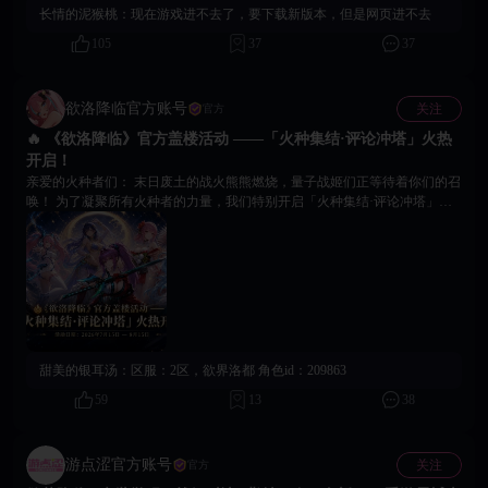
战令活动正式回归！快来领取丰厚奖励，开启全新挑战吧！ 🔻官方社群 🔻
长情的泥猴桃：
现在游戏进不去了，要下载新版本，但是网页进不去
关注社群，游戏后续咨询快人一步： 玩家交流4群：1059083108 玩家交流5
群：1059086898 玩家交流6群：1056098479 Telegram：https://t.me/eroeragame
105
37
37
客服邮箱：peachgames.service@gmail.com 如遇任何问题或有建议，可随时通
过以上方式联系到我们 《欲洛降临》运营团队 2026 年 6 月 26日
欲洛降临官方账号
关注
官方
🔥 《欲洛降临》官方盖楼活动 ——「火种集结·评论冲塔」火热
开启！
亲爱的火种者们： 末日废土的战火熊熊燃烧，量子战姬们正等待着你们的召
唤！ 为了凝聚所有火种者的力量，我们特别开启「火种集结·评论冲塔」大
型社区互动活动！ 快来评论区盖楼，一起冲击高塔，见证属于我们的集体荣
耀吧！ 【活动时间】 2026年7月15日 — 8月15日 【参与方式】 👉🏻在本活动
帖评论区 直接回复以下格式即可：「区服 + 角色ID」示例：欲界天宫+
1234567 👉🏻每个角色仅能参与一次（以最早一次有效回复为准） 大家可以使
用自己不同的角色积极盖楼，展现火种者的热情与团结！ 【阶梯冲塔奖励】
（全评论区抽奖） 我们将根据评论区总层数，解锁阶梯奖励，层数越高，福
利越给力！ 🔺突破50层：全评论区抽取 30份 钻石388+战姬礼物盒IV*3 🔺突
破100层：全评论区抽取 20份 钻石1888+属性芯片自选箱*5 🔺突破300层：全
甜美的银耳汤：
区服：2区，欲界洛都 角色id：209863
评论区抽取 10份 钻石3888+技能芯片自选箱*5 🔺突破500层：全评论区抽取
5份 钻石5888+爆裂芯片自选箱*3 🔺突破1000层：全评论区抽取 终极大奖
59
13
38
18888+11阶武器随机宝箱*1+SSR自选*1 奖励说明：所有抽奖均公开公正进
行，结果将在活动结束后3天内公布。参与人数越多，冲塔速度越快，解锁
的奖励也会更加丰厚！ 【活动号召】 无论你是新晋火种者，还是资深战姬
游点涩官方账号
关注
官方
指挥官，都欢迎加入这场盛大的社区狂欢！ 用你的每一次盖楼，为量子战姬