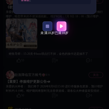
欲洛降临官方账号
关注
官方
内容】 本次更新重点修复了主线战斗、竞技玩法、角色养成、界面显示及
《欲洛降临》版本维护公告📣
登录更新等问题，并对资源下载与断线重连体验进行了优化。 一、战斗及关
卡修复 1.修复了主线 1-6关 首次进入时无法攻击敌人的问题。 2.修复了主线
亲爱的火种者： 为了给您带来更好的游戏体验，服务器将在本周四进行例行
1-9关 作战页面卡死，提示“消灭下一个敌人”后无法继续操作的问题。 3.修
维护，给您带来的不便深感抱歉。 维护时间：7月 9日 18：00（预计维护时
复了战姬 影葵 技能2伤害偏低、爆裂技能伤害异常的问题。 4.修复了战姬 光
长4小时，恢复时间将根据实际进度动态调整） 【更新内容】 一、战斗体验
子 释放技能2时未正常显示提示弹窗的问题。 5.修复了羁绊 “渡鸦旅团” 生效
优化 修复了战斗中途退出后，未能正常跳转至战败结算界面的问题。 修复
后，战姬BUFF栏出现无属性加成BUFF的问题。 6.修复了购买炸弹后道具数
了部分特殊网络环境下，战斗结算界面可能出现卡死的问题。 修复了断网后
未满18岁
已满18岁
量未正常增加的问题。 7.修复了防御基地中，满足钻石条件后无法正常使用
缺少提示，并可能导致异常游玩的问题。 修复了拦截战极限级 Boss 解锁异
“歼灭”功能的问题。 8.修复战斗编队上阵宠物时，属性筛选结果错误的问
常的问题。 二、角色与表现修复 修复了姒娆在局内射击动画显示异常的问
题。 二、竞技及赛季玩法修复 1.修复了每日免费挑战次数未正常恢复的问
题。 修复了偶发情况下英雄加载不完整的问题。 修复了点击角色列表时，
题。 2.修复了入场券购买次数跨天未重置、购买价格未恢复的问题。 3.修复
部分角色无法正常显示的问题。 修复了角色展示界面显示异常的问题。 修
了每日奖励未正常发放的问题。 4.修复了更换对手处于冷却时间时，返回上
复了展示选项中立绘 UI 丢失的问题。 三、系统与功能修复 优化了抽卡保底
鲤鱼导师：
15-20关卡boss弱点打不掉，金色的抽卡还是抽不了
层界面后再次进入可异常刷新对手的问题。 5.修复了查看对手详情时数据显
概率可能失效的问题。 修复了解码矩阵功能无法正常解锁的问题。 修复了
示为0，与实际战斗页面信息不一致的问题。 6.修复了排行榜中无法查看自
无限之塔限时礼包数据显示异常的问题。 修复了游戏招募界面中图片出现白
53
0
2
己头像详情的问题。 7.修复了战斗胜利后，结算界面玩家头像、等级及头像
底显示异常的问题。 四、加载与稳定性优化 修复了部分玩家反馈的进入游
框显示错误的问题。 8.修复了赛季剩余时间持续显示“00”的问题。 9.修复了
戏时闪退问题。 优化了弱网环境下，战令及其他相关模块资源加载失败的问
战斗次数购买及消耗计数异常的问题。 三、角色及养成系统修复 1.修复了上
题。 提升了部分场景下的资源加载稳定性与异常提示体验。 感谢各位火种
欲洛降临官方账号
关注
官方
阵界面的排序与筛选功能未生效的问题。 2.修复了角色强化升级后，属性未
者的支持。我们将持续关注游戏体验问题，并不断优化游戏稳定性与流畅
【重要】停服维护更新公告📣
正常提升的问题。 3.修复了宠物分类页签无法正确筛选对应属性宠物的问
度。 官方社群 关注社群，游戏后续咨询快人一步： 玩家交流4群：
题。 4.优化了宠物一键升星功能的红点提醒功能。 5.修复了获得全部30名战
1059083108 玩家交流5群：1059086898 玩家交流6群：1056098479 Telegram：
亲爱的火种者： 我们将于 2026年8月6日15:00 进行停服换包更新，预计维护
姬后，重置排序会导致部分战姬被隐藏的问题。 6.修复了极限突破排序功能
https://t.me/eroeragame 官方网站：https://eroeragame.com/cn 客服邮箱：
时长约 4 小时。维护期间将暂时无法登录游戏，请各位火种者提前安排好游
异常的问题。 7.修复了角色界面圆点按钮无法正常点击的问题。 8.修复了角
peachgames.service@gmail.com 如遇任何问题或有建议，可随时通过以上方式
戏时间。 本次更新完成后，需重新下载最新游戏包体。实际开服时间可能根
50
0
0
色与宠物界面反复切换后出现显示异常的问题。 四、界面及功能修复 1.修复
联系到我们 《欲洛降临》运营团队 2026 年 7 月 8日
据维护进度提前或顺延，请以游戏内实际开放时间为准。 【更新内容】
了“全部领取”功能无法正常使用的问题。 2.修复了分类页签筛选及排列按钮
一、新手体验全面优化 1. 优化前期剧情内容与演出表现，新增更多剧情演
失效的问题。 3.修复了看板设置中排序按钮点击无反应的问题。 4.修复了背
出，并支持快速跳过功能。 2. 调整新手引导流程，优化战斗操作与编队教