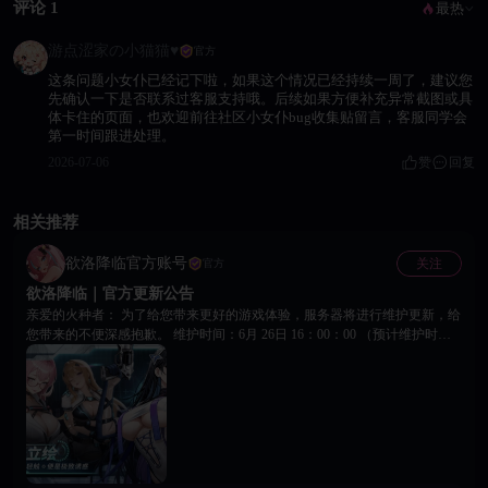
评论 1
最热
游点涩家の小猫猫♥
官方
这条问题小女仆已经记下啦，如果这个情况已经持续一周了，建议您
先确认一下是否联系过客服支持哦。后续如果方便补充异常截图或具
体卡住的页面，也欢迎前往社区小女仆bug收集贴留言，客服同学会
第一时间跟进处理。
2026-07-06
赞
回复
相关推荐
欲洛降临官方账号
关注
官方
欲洛降临｜官方更新公告
亲爱的火种者： 为了给您带来更好的游戏体验，服务器将进行维护更新，给
您带来的不便深感抱歉。 维护时间：6月 26日 16：00：00 （预计维护时长4
小时，恢复时间将根据实际进度动态调整） 更新内容如下： 1.修复优化部分
玩家在游戏更新后卡在CG动画界面的问题，提升加载流畅度； 2.优化获取
游戏更新资源后闪退的问题，减少异常崩溃； 3.修复关卡界面战斗数据显示
异常的问题，确保数据准确展示； 4.修复部分玩家反馈的宠物消失问题，宠
物将正常显示与互动； 5.优化部分战斗玩法中0伤害和掉落奖励异常的问
题，提升战斗体验； 6.优化邮件内容字数过多时显示超框的问题，阅读体验
更舒适； 7.修复新玩家登录时游戏场景空白的问题，确保正常进入游戏； 8.