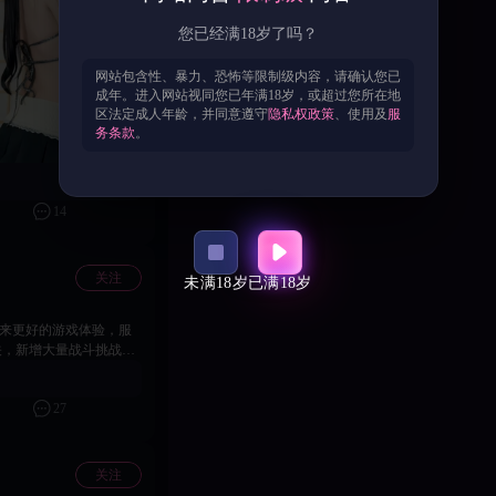
您已经满18岁了吗？
网站包含性、暴力、恐怖等限制级内容，请确认您已
成年。进入网站视同您已年满18岁，或超过您所在地
区法定成人年龄，并同意遵守
隐私权政策
、使用及
服
务条款
。
+1
14
关注
未满18岁
已满18岁
带来更好的游戏体验，服
 关，新增大量战斗挑战与
 3、新增单服双排行榜玩
行榜：依据关卡推进进度
27
、多段角色通讯互动剧情
果 7、新增关卡结算快捷
感度优化：优化满级视觉
化界面交互、玩法投放体
关注
优化战斗流程引导，精简