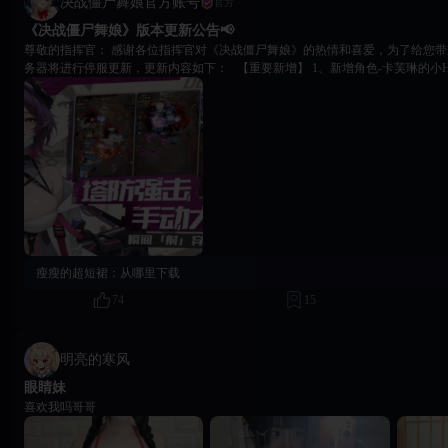
决战僵尸舞娘官方账号
官方
《决战僵尸舞娘》版本更新公告📢
尊敬的指挥官： 感谢各位指挥官对《决战僵尸舞娘》的热情和喜爱，为了给您带来更好的游戏体验，服
务器将进行停服更新，更新内容如下： 【重要新增】 1、新增角色-卡芙琳的小H
2、新增角色抽卡动画及获得角色后的单独立绘展示 3、新增织梦屋亲密度引导，
展开亲密度玩法说明 4、新增VIP3、VIP5、VIP7特权权益 5、新增甜蜜启程活
了第八章后通关结算后会概率出现卡顿一会的问题 2、修复了特殊网络环境下相
题优化】 1、优化了登录页面，全新界面来袭 2、优化了织梦屋角色切换交互表现
程，莉亚互动畅快解锁3级脱衣 4、优化了部分性感照片缩略图未解锁状态效果 
6、优化了战斗界面中BOSS来袭效果 7、优化了战斗首页显示具体关卡的问题 
镜头动画（脱衣光效） 9、优化了洗练石道具相关获取途径描述 【更新方式】 
服维护更新，停服时间：2026年06月25日16:00，维护时长预计2小时，停服
请以最新公告为准 2、本次更新玩家需要将旧包卸载删除，前往商店页面下载最
更新内容，点击前往下载 2、相关补偿将在更新完成后24小时内进行发放。 补偿内
请函*3，金币*3000 【温馨提示】 若使用旧包获取更新，游戏时可能会出现
瘦瘦的超短裙：
从哪里下载
您及时更换最新包体！ 若您有其他反馈建议，欢迎随时联系我们。 玩家交流群：67790510
74
15
对《决战僵尸舞娘》的支持，我们将不断听取玩家们的声音，给大家更好的游戏
娘》运营团队 2026年06月25日
明亮的寒风
眼睛妹
喜欢我吗哥哥