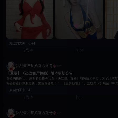
难过的大神：
小狗
70
53
决战僵尸舞娘官方账号
官方
【重要】《决战僵尸舞娘》版本更新公告
尊敬的指挥官： 感谢各位指挥官对《决战僵尸舞娘》的热情和喜爱，为了给您
务器将进行停服更新，更新内容如下： 【重要新增】 1、主线关卡扩展至 500
成长目标 2、开放全新养成内容：新增 500 关阶段装备强化、技能强化养成模块
真实的玉米：
d
法 亲密度排行榜：依据角色亲密度排名，每周一零点结算发放奖励 关卡进度排
59
3
排名，每周一零点结算发放奖励 4、剧情新增：薇拉专属剧情、卡芙琳相关剧情
5、玩法新增：卡芙琳专属互动玩法 6、效果新增：优化新增多款角色技能表现效
下一关入口 【体验优化】 1、图鉴优化：新增角色、副官出战状态展示 2、好
展示 3、聊天优化：优化聊天文字显示效果 4、相位穿梭更名「怪物潮汐」，优
决战僵尸舞娘官方账号
官方
验 5、云崖誓约、元素试炼优化，改良界面操作手感 6、优化伤害数字展示 7、