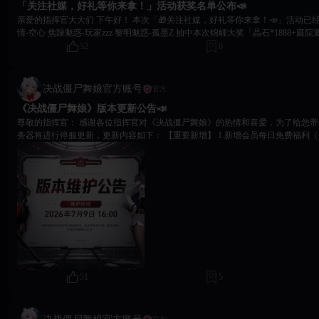
「关注社媒，好礼等你来拿！」活动获奖名单公布📣
闯关步骤 8、优化胶片、定格内容解锁条件展示 9、优化剧情预览提示，前置展
亲爱的指挥官大大们 下午好！ 本次「🎁关注社媒，好礼等你来拿！📣」活动已经圆满结束 恭喜： 荒原风
修复】 1、修复首充礼包购买、奖励发放异常问题 2、修复部分场景充值异常问题
情-空心 焦躁魅惑-玩家zzz 黎明魅惑-孤墨Z 抽中本次锦鲤大奖「晶石*1888+庭院邀请涵*30」👏👏👏 请中
邮件、剧情加载异常问题 4、修复部分任务完成判定异常问题 【更新方式】 1
奖的玩家尽快通过QQ社群联系我们（@冰冻/金钱豹）领取奖励，同时期望大家
52
0
维护更新，停服时间：2026年08月04日15:00，维护时长预计2小时30分钟，
动，福利多多奖励拿不停 《决战僵尸舞娘》运营团队
迟，请以最新公告为准 2、本次更新玩家需要将旧包卸载删除，前往商店页面下
完整更新内容，点击前往下载 2、相关补偿将在更新完成后24小时内进行发放。 补
院邀请函*2，金币*2000 【温馨提示】 若使用旧包获取更新，游戏时可能会
决战僵尸舞娘官方账号
官方
建议您及时更换最新包体！ 下载客户端可前往本平台搜索：《决战僵尸舞娘》
《决战僵尸舞娘》版本更新公告📣
装更新 若您有其他反馈建议，欢迎随时联系我们。 玩家交流群：1081354068
尊敬的指挥官： 感谢各位指挥官对《决战僵尸舞娘》的热情和喜爱，为了给您带来更好的游戏体验，服
娘》的支持，我们将不断听取玩家们的声音，给大家更好的游戏体验！ 《决战僵尸
务器将进行停服更新，更新内容如下： 【重要新增】 1.新增会员每日免费福利（每日领取一次，24点刷
年08月04日
新） 2.新增主动技能跳过设置 3.卡琳娜甜蜜规则新增128元档奖励 4.新增商城-终
小H剧情（第11-5关可解锁） 【问题修复】 1.修复各类礼包活动领取相关异常bug 2.修复签到更新相关问
题 3.修复并优化游戏部分技能描述问题 4.修复游戏内各类相关交互bug及其他已知问题 【问题优化】
化会员中心和月卡入口，从商城迁移至主页面 2.优化免费礼包VIP权益展示效果 
玩法展示，升级整体界面体验 4.优化月卡页面展示 5.优化全部宝石图标、宝石
果 6.优化装备蓝图道具、全部技能芯片、硅晶魔方、超频芯片、改名卡的图标展示
领取规则优化，调整为每日点击领取（当日未领取将于24点后通过邮件补发） 【更新方式】 1.本次更新
需要进行停服维护更新，停服时间：2026年07月09日16:00，维护时长预计4
或者延迟，请以最新公告为准 2.本次更新玩家需要将旧包卸载删除，前往商店
获取完整更新内容，点击前往下载 3.相关补偿将在更新完成后24小时内进行发放
*800，庭院邀请函*5，金币*3000 【温馨提示】 若使用旧包获取更新，游戏时可能会出现不可预估的未知
51
5
问题，建议您及时更换最新包体！ 下载客户端可前往平台进行最新的游戏包下载安装更新 若
馈建议，欢迎随时联系我们。 再次感谢您对《决战僵尸舞娘》的支持，我们将不断听取玩家们的声音，
给大家更好的游戏体验！ 《决战僵尸舞娘》运营团队 2026年07月09日