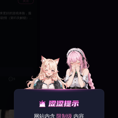
关注
剧情（第95关解锁）
点击右上角“萍水相逢”
动 【问题修复】 1、修复
关引导失效的问题 【问
 3、优化了新手引导流
5、优化了前期战斗节奏
8、优化了莉亚的角色换衣
1、本次更新需要进行停
时间可能进行提前或者延迟，
新的客户端，以获取完整
容：晶石*500，庭院邀
不可预估的未知问题，建议
8 再次感谢您
9
体验！ 《决战僵尸舞
关注
网站内含
限制级
内容