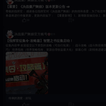
决战僵尸舞娘官方账号
官方
【重要】《决战僵尸舞娘》版本更新公告 📣
尊敬的指挥官： 感谢各位指挥官对《决战僵尸舞娘》的热情和喜爱，为了给您带来更好的游戏体验，服
务器将进行停服更新，更新内容如下： 【重要新增】 1、新增新首抽活动 2、
互内容 3、新增栗小奈4段通讯对话 【问题修复】 1、修复奖励邮件发放异常问
50
0
扫荡特权 UI 超出边框问题 3、修复部分偶发月卡奖励异常问题 【问题优化】 
2、优化怪物图鉴展示效果 【更新方式】 1、本次更新需要进行停服维护更新，停服
日18:30，维护时长预计4小时，开服时间可能进行提前或者延迟，请以最新公告
决战僵尸舞娘官方账号
官方
要将旧包卸载删除，前往商店页面下载最新的客户端，以获取完整更新内容，点击
【指挥官征集令·攻略篇】智慧之书征集启动！
将在更新完成后24小时内进行发放。 补偿内容：晶石*800，庭院邀请函*5，金币*
使用旧包获取更新，游戏时可能会出现不可预估的未知问题，建议您及时更换最
征集内容💬 欢迎提交以下类型的攻略（可自行拓展）： 战斗攻略（战斗阵容推荐、技能搭配、应对技
前往本平台搜索：《决战僵尸舞娘》进行最新的游戏包下载安装更新 若您有其
巧） 培养指南（培养策略指南，资源合理收益最大化） 探索心得（剧情推进建议
系我们。 玩家交流群：1081354068 再次感谢您对《决战僵尸舞娘》的支持，我们将不断听取玩家们的声
取、活动参与、日常优化等） 投稿要求🎯 内容真实有效、逻辑清晰，配图或视频更佳； 禁止抄袭、杜撰
音，给大家更好的游戏体验！ 《决战僵尸舞娘》运营团队 2026年07月21日
虚假信息； 格式不限，文字、图片、短视频皆可。 评选与奖励🎁 官方将进行评审，从所有投稿中评选出
优秀攻略与最具价值攻略：优秀攻略（10名） 特别福利：被选中的神主大大，将获得官方带来的专属与
你的游戏惊喜福利！ 投稿方式⚠️ 请添加Q群管理员（冰冻/金钱豹），并发送以下内容： “指挥官征集令·
攻略篇 + 你的游戏
伶俐的酒窝：
好玩
44
3