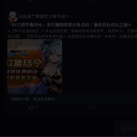
决战僵尸舞娘官方账号
官方
「BUG猎手集结令」末日漏洞排查任务启动！邀你共赴优化之旅✨
⚠️【BUG反馈须知】 1. 本次反馈范围：游戏内所有功能异常、画面BUG、文案
溃/闪退）、交互不合理等各类问题 2. 反馈需包含关键信息：角色ID、问题发生场景（如XX副本/主界面/
角色养成）、操作步骤、问题描述、截图/视频（如有）、设备类型及系统版本
排查 3. 公测期间的问题反馈仅针对当公测版本，我们将持续跟进优化，最终优化效果以维护公告告知 🎯
【BUG反馈通道】 请各位猎手通过以下官方通道提交反馈，确保信息准确传达： ▫️ 此贴评论区：我们会
实时收集整理您的反馈 ▫️ 客诉邮箱：peachgames.service@gmail.com ▫️ QQ交流群：4
https://t.me/jswn1 ▫️ 游戏传送门：https://www.n320dvv.com/game/detail/501 每一位认真反馈的BUG猎手，都
将被记录在册！我们将根据BUG的严重程度、影响范围、反馈质量，为大家准
后续在官方群公布），感谢你为优化「决战僵尸舞娘」所付出的努力！ 即刻化身BUG猎手，开启末日排
查之旅吧！让我们携手打造更流畅、更完美的冒险体验～ 「决
昏睡的大船：
有没有兑换码
30
3
输入评