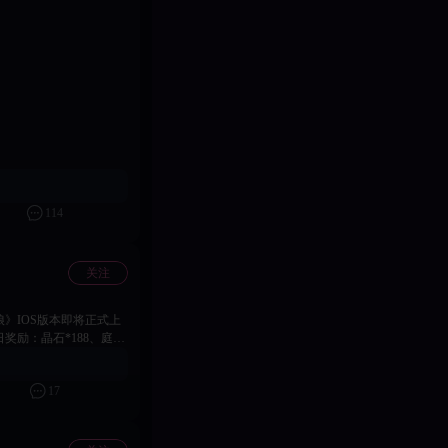
言区服+角色名称）活动结
114
关注
》IOS版本即将正式上
奖励：晶石*188、庭院
励：晶石*388、庭院邀请函
S与安卓玩家在同一服务器，
17
僵尸舞娘》即可下载
我们： • 游戏内悬浮
 温馨提示：iOS版本包含完整游戏