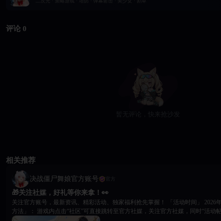
二次元 · 策略游戏 · 塔防 · 弹幕射击 · 美少女 · 割草
评论 0
暂无评论，快来抢沙发
相关推荐
决战僵尸舞娘官方账号
官方
🎁关注社媒，好礼等你来拿！👀
关注官方账号，最新资讯、精彩活动、独家福利抢先掌握！ 「活动时间」 2026年7月8日-7月15日 「参与
方法」： 游戏内点击“社区”可直接跳转至官方社媒，关注官方社媒，同时“活动帖
成功参与 「奖励获取」： 参与奖：成功并保留截图私聊至社群（QQ5群：577486723）管理员【金钱豹/