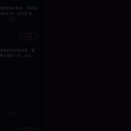
示后续解锁内容 【问题
 3、修复弱网下登录、
、本次更新需要进行停服
多多参与我们的社群活
0
开服时间可能进行提前或者延
载最新的客户端，以获取
偿内容：晶石*300，庭
出现不可预估的未知问题，
关注
进行最新的游戏包下载安
 再次感谢您对《决战僵尸舞
舞娘》运营团队 2026
身限购礼包； 5.新增卡西
 1.优
3.优化首充、各礼包解锁
角标显示及宝石品质展示效
效果 7.卡琳娜甜蜜馈赠
小时，开服时间可能进行提前
页面下载最新的客户端，以
。 补偿内容：晶石
0
您有其他反