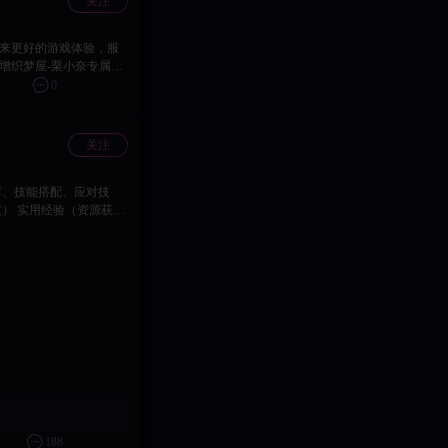
关注
新增织梦屋-栗小奈专属交
题 2、修复至臻月卡无限
0
1、优化更新基地背景效果
时间：2026年07月21
为准 2、本次更新玩家需
关注
前往下载 2、相关补偿
5000 【温馨提示】 若
新包体！ 下载客户端可
他反馈建议，欢迎随时联
） 实用经验（资源获
ID + 服务器/区服 + 具体攻略内容” QQ交流群：451549929 投稿截止日期：5月31日
188