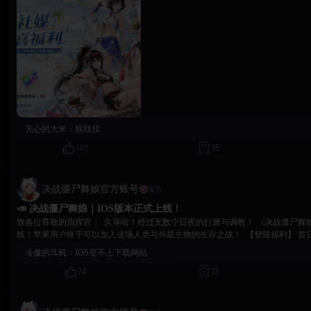
冰冻】（实时领码），即可获得本次活动的专属礼包码（数量有限，先到先得） 幸运锦鲤：我们会在社
媒活动帖抽取3名幸运锦鲤，可获得晶石*1888+庭院邀请涵*30（需在评论区留
束24小时内发放 活动需知：每位指挥官每个账号仅计算一个有效评论，活动结束后，幸运锦鲤我们会在
社区/社媒/社群/游戏滚屏进行公示。 ❗️注意，抽取锦鲤需评论区服+角色名 活动解释权归《决战僵尸舞
娘》运营团队所有
无心的大米：
我我我
103
35
决战僵尸舞娘官方账号
官方
📣 决战僵尸舞娘｜IOS版本正式上线！
致各位尊敬的指挥官： 久等啦！经过无数个日夜的打磨与调教！ 《决战僵尸舞娘
线！苹果用户终于可以加入这场人类与外星生物的生存之战！ 【登陆福利】 首日
邀请函*3、金币*888 二日奖励：晶石*188、庭院邀请函*3、金币*1888 三日奖
冷傲的耳机：
IOS登不上下载网站
*5、金币*3888 【重要通知】 IOS正式上线时间：2026年07月22号20:00 IO
74
21
数据完全互通，全平台指挥官同服激战！ 【下载方式】 请在本平台搜索《决战
【反馈与交流】 游戏中遇到任何BUG、有任何玩法建议，都可以通过以下方式告诉
窗提交 • 客诉邮箱：peachgames.service@gmail.com • QQ群：1053517615
内容，所有调教玩法、角色互动、剧情章节均已开放，与安卓版本体验一致！！