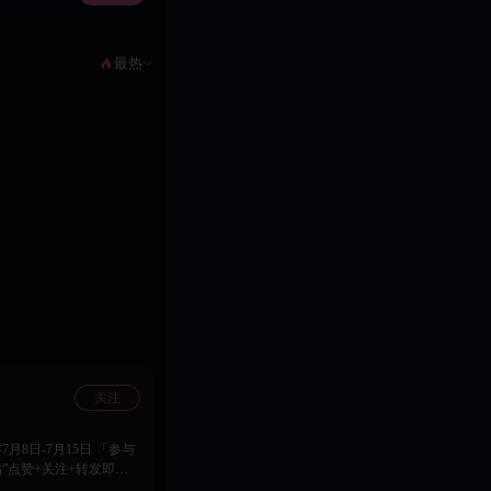
最热
关注
”点赞+关注+转发即可