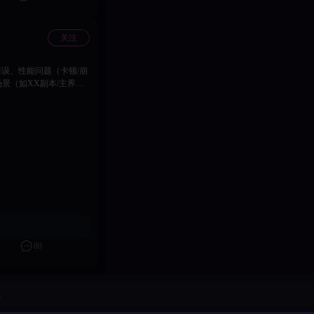
关注
错误、性能问题（卡顿/崩
，信息越完整越利于快速
51549929 ▫️ TG交流群：
备专属福利（福利详情将
战僵尸舞娘」官方运营团队
80
论