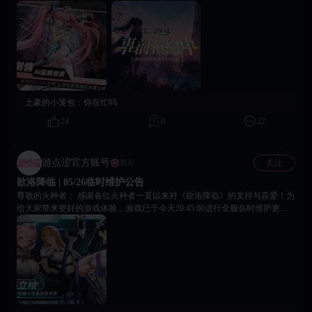
《欲落降临》的—— 圣光会最年轻最可爱的火力手：「白咲咲」 改造年
问题。 12. 修复宠物相关功能中的部分显示异常。 13. 修复角色昵称修改及
龄：18岁 属性：猫娘 / 阳光可爱 / 火箭炮 角色简介： 白咲咲曾是仿猫实验
重复昵称校验相关问题。 14. 修复部分基建、矿区、商店等系统数据刷新异
体，在残酷的灾变纪元中幸运地觉醒并加入圣光会，成为诺亚小队中最年轻
常的问题。 15. 修复部分功能界面显示错误、入口缺失及跳转异常的问题。
的副队长兼主力火力手。 她总是带着甜甜的笑容，用软软的“喵～”声为队友
16. 修复部分战斗文本、BUFF名称及功能描述错误。 17. 优化游戏资源管
鼓劲加油，而下一秒，就毫不犹豫地扛起专属火箭筒“小绒球”，将敌人轰成
理，减少无效资源占用，并进一步降低更新资源体积。 18. 更新部分基础服
漫天碎片！ 阳光开朗的性格搭配猫娘特有的可爱动作，让她在硝烟弥漫的战
务组件，提升游戏运行的稳定性与流畅度。 感谢各位火种者一直以来的支持
场上成为最亮眼的存在。无论是鼓舞士气还是火力输出，白咲咲都能用自己
与理解。我们将持续关注游戏体验与稳定性问题，并不断进行优化与改进。
的方式为圣光会带来胜利与希望。 火种者们，看到这里是不是已经心动了
【官方社群】关注官方社群，第一时间获取游戏后续资讯： 玩家交流4群：
土豪的小笼包：
你在忙吗
呢？ 白咲咲那软萌的猫耳、活力满满的笑容，以及她扛着火箭筒时反差萌的
1059083108 玩家交流5群：1059086898 玩家交流6群：1056098479 Telegram：
破坏力……想想就让人期待她在基地里与你互动的模样～ ———— 基地的
https://t.me/eroeragame 官方网站：https://eroeragame.com/cn 客服邮箱：
24
0
22
休息区洒满柔和的灯光，白咲咲正趴在柔软的沙发上，猫耳轻轻抖动着，尾
peachgames.service@gmail.com 如在游戏过程中遇到任何问题，或有相关意
巴在身后懒洋洋地左右摇摆。 “火种者大人～今天也要和咲咲一起喝下午茶
见与建议，欢迎随时通过以上方式联系我们。 《欲洛降临》运营团队 2026
吗？” 她抬起头，圆圆的眼睛亮晶晶的，声音软软糯糯，还带着一点点鼻
年8月5日
游点涩官方账号
关注
官方
音，像极了撒娇的小猫。 白咲咲今天只穿了一件宽松的圣光会制服外套，里
欲洛降临 | 05/26临时维护公告
面是薄薄的白色吊带，领口微微敞开，露出精致可爱的锁骨和一小片雪白的
肌肤。猫尾巴从外套下摆钻出来，不安分地卷着沙发边缘。 你坐在她对面，
尊敬的火种者： 感谢各位火种者一直以来对《欲洛降临》的支持与喜爱！为
伸手揉了揉她毛茸茸的猫耳。 白咲咲顿时发出满足的“喵呜～”声，整个人都
给大家带来更好的游戏体验，游戏已于今天20:45:00进行全服临时维护更
软软地靠了过来，脸颊贴在你的手臂上轻轻蹭着。 “咲咲最喜欢火种者大人
新。 目前游戏已针对「失落地」模块进行紧急修复，具体内容如下： 1.修复
了……每次被这样摸耳朵，都会觉得全身都热热的……” 她小声说着，尾巴
【失落地】极限级关卡数值强度过高的问题； 2.修复【失落地】玩家造成0
却越摇越快，忽然“啪”地一下卷住了你的手腕，轻轻拉向自己。 “火种者大
伤害且无掉落奖励的问题； 3.修复【失落地】玩家数据异常导致白打仍扣除
人……咲咲今天在训练场用小绒球把好多敌人轰得乱飞呢！ 队长还夸咲咲火
挑战次数的问题； 4.修复【失落地】已达成解锁条件但无法进入副本的问
力很强……可是，咲咲其实更想把这份力气，用在让火种者大人舒服的事情
题。 游戏目前已完成维护，以上问题已全部修复，请您前往游戏内领取补偿
上……” 说着，她抬起头，用那双水汪汪的眼睛看着你，猫耳微微压低，露
奖励。如有任何问题欢迎前往18Game平台【客服支持】处联系我们，感谢各
出一点点害羞又期待的表情。 “可以吗？ 咲咲的火箭筒……除了轰敌人之
位火种者的反馈与耐心等待！我们会继续努力提升游戏体验。 欲洛降临运营
外，也很擅长……‘轰’得火种者大人腿软哦～” 白咲咲一边说着，一边把身体
团队 2026年5月26日