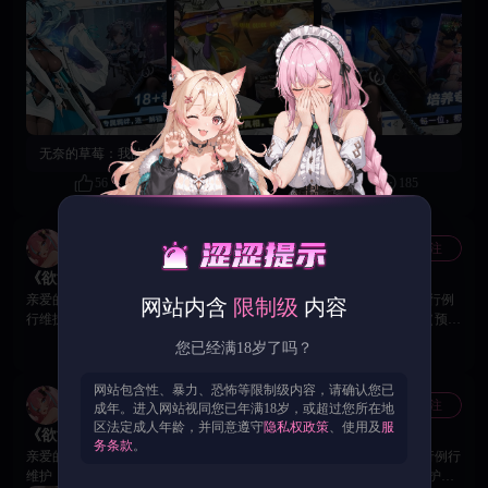
人性温度。 一部分人类与觉醒的战姬揭竿而起，组建「圣光会」，誓要撕碎
AI的桎梏；而忠诚于AI的蜂巢战姬，坚信唯有绝对秩序才能拯救人类。两大
阵营剑拔弩张，末世对决一触即发！ 你，化身「火种者」——这一缕跨越黑
暗的微光，究竟能唤醒沉睡的希望，还是被乱世洪流吞噬？ 🔥 核心玩法炸
裂来袭 ✡️ 独创背身射击｜单手操作，爽感拉满 指尖轻划即完成瞄准、发
射，酷炫技能特效+震动反馈，每一次射击都“摇”动感官。美少女战姬背身
RPG名场面，新手也能打出高光操作！ ✡️ 战姬羁绊养成｜阵营克制，策略战
斗 送礼物、刷好感，解锁专属隐秘剧情与羁绊共鸣buff。数十位欲洛战姬，
无奈的草莓：
我的特殊召唤呢？
从陌生到信赖，战力直线飙升，打造你的专属天团。 ✡️ 副本探索解谜｜稀有
福利CG，真相藏于细节 支线副本暗藏玄机，不止有战斗，更有隐藏剧情。
56
1
185
探索解锁稀有CG，揭开AI反叛的深层秘密，每一次探索都有新惊喜。 ✡️ 萌
宠相伴同行｜数值加成，闯关无忧 超萌宠物不止颜值在线，更能提供强力数
值加成。养成专属萌宠，解锁技能，陪你闯副本、战强敌，热血之余更有治
欲洛降临官方账号
关注
官方
愈陪伴。 🙌 4月27日，全新RPG手游已重磅上线18Game平台，下载解锁战姬
《欲洛降临》维护更新公告 📣
情报与互动好礼。你，就是人类最后的火种——末世集结，赴约开战！
亲爱的火种者： 为了给您带来更好的游戏体验，服务器将在本周四进行例
网站内含
限制级
内容
行维护，给您带来的不便深感抱歉。 维护时间：7月23日 15：00：00 （预计
维护时长4小时，恢复时间将根据实际进度动态调整） 重要提示：本次为强
54
0
0
您已经满18岁了吗？
制更新，需卸载旧客户端并重新安装新版本！ 请务必在卸载旧包前，截图保
存平台登录信息，以免登录信息丢失影响后续进入游戏。维护结束后，请前
网站包含性、暴力、恐怖等限制级内容，请确认您已
往官网下载最新客户端并重新安装，旧版本将无法正常进入游戏。 【更新
欲洛降临官方账号
关注
官方
成年。进入网站视同您已年满18岁，或超过您所在地
内容】 本次更新重点修复了主线战斗、竞技玩法、角色养成、界面显示及
区法定成人年龄，并同意遵守
隐私权政策
、使用及
服
《欲洛降临》版本维护公告📣
登录更新等问题，并对资源下载与断线重连体验进行了优化。 一、战斗及关
务条款
。
卡修复 1.修复了主线 1-6关 首次进入时无法攻击敌人的问题。 2.修复了主线
亲爱的火种者： 为了给您带来更好的游戏体验，服务器将在本周四进行例行
1-9关 作战页面卡死，提示“消灭下一个敌人”后无法继续操作的问题。 3.修
维护，给您带来的不便深感抱歉。 维护时间：7月 9日 18：00（预计维护时