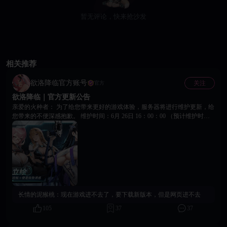
暂无评论，快来抢沙发
相关推荐
欲洛降临官方账号
关注
官方
欲洛降临｜官方更新公告
亲爱的火种者： 为了给您带来更好的游戏体验，服务器将进行维护更新，给
您带来的不便深感抱歉。 维护时间：6月 26日 16：00：00 （预计维护时长4
小时，恢复时间将根据实际进度动态调整） 更新内容如下： 1.修复优化部分
玩家在游戏更新后卡在CG动画界面的问题，提升加载流畅度； 2.优化获取
游戏更新资源后闪退的问题，减少异常崩溃； 3.修复关卡界面战斗数据显示
异常的问题，确保数据准确展示； 4.修复部分玩家反馈的宠物消失问题，宠
物将正常显示与互动； 5.优化部分战斗玩法中0伤害和掉落奖励异常的问
题，提升战斗体验； 6.优化邮件内容字数过多时显示超框的问题，阅读体验
更舒适； 7.修复新玩家登录时游戏场景空白的问题，确保正常进入游戏； 8.
战令活动正式回归！快来领取丰厚奖励，开启全新挑战吧！ 🔻官方社群 🔻
长情的泥猴桃：
现在游戏进不去了，要下载新版本，但是网页进不去
关注社群，游戏后续咨询快人一步： 玩家交流4群：1059083108 玩家交流5
群：1059086898 玩家交流6群：1056098479 Telegram：https://t.me/eroeragame
105
37
37
客服邮箱：peachgames.service@gmail.com 如遇任何问题或有建议，可随时通
过以上方式联系到我们 《欲洛降临》运营团队 2026 年 6 月 26日