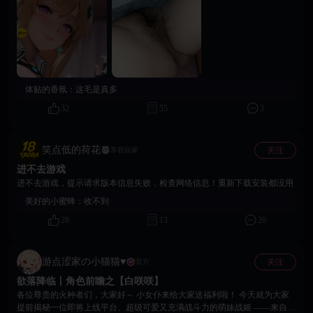
名称超出边框并发生文字重叠的问题。 10.优化了付费商城界面UI。 11.优化
导指挥官重新进入主线战斗流程。 7. 调整部分后续阶段的引导内容，降低前
了战力不足时的弹窗提示，使提示内容更加明确。 12.调整了首充相关功能
期游玩过程中的理解成本。 8. 优化部分BOSS战的机制与强度，使整体战斗
逻辑，具体规则请以游戏内实际展示为准。 五、登录及版本更新修复 1.修复
难度更加合理。 9. 完善关卡失败后的提示与养成推荐，帮助指挥官合理提升
了部分特定服务器（如“欲界天宫”）无法正常登录的问题。 2.修复了选服界
战力后再次挑战。 二、剧情与互动体验优化 1. 调整部分剧情内容与演出效
面首次更新时偶发英文报错的问题。 3.修复了版本更新后资源文件拉取失败
果，进一步提升剧情沉浸感。 2. 优化互动玩法界面及相关内容表现。 3. 改
的问题。 4.优化了断线重连机制，新增重连提示页面。 5.修复了多个弹窗重
善部分特殊互动内容的触发与展示体验。 4. 丰富加载过程中的内容展示，提
叠可能导致界面卡死的问题。 6.修复了断线重连后遮罩状态显示异常的问
升等待期间的整体体验。 三、战斗与关卡体验优化 1. 调整部分前期关卡的
体贴的香氛：
这毛是真多
题。 7.优化了登录页面的加载状态展示，使加载过程更加直观。 七、资源下
战斗流程与难度。 2. 优化部分关卡的推荐战力显示，使战斗信息更加直观。
载优化 1.优化了资源更新下载速度，减少更新等待时间。 感谢各位火种者
3. 完善战斗结算与奖励发放逻辑。 4. 优化部分战姬技能的释放表现、技能动
32
55
3
的支持。我们将持续关注游戏体验问题，并不断优化游戏稳定性与流畅度。
画及战斗特效。 5. 调整部分技能效果与BUFF数值展示，确保战斗信息更加
官方社群 关注社群，游戏后续咨询快人一步： 玩家交流4群：1059083108
准确。 6. 优化断线重连机制，提升网络异常情况下的游戏体验。 7. 完善特
玩家交流5群：1059086898 玩家交流6群：1056098479 Telegram：
殊战斗状态下的异常处理逻辑，减少卡死、流程阻塞等问题。 四、养成与
笑点低的荷花
关注
常驻玩家
https://t.me/eroeragame 官方网站：https://eroeragame.com/cn 客服邮箱：
系统体验优化 1. 调整主线任务引导方式，减少对玩家操作的强制干预，使任
进不去游戏
peachgames.service@gmail.com 如遇任何问题或有建议，可随时通过以上方式
务流程更加自然。 2. 优化招募池的展示方式与排序逻辑。 3. 改善角色创
联系到我们 《欲洛降临》运营团队 2026 年 7 月 23日
建、昵称修改等相关操作体验。 4. 优化宠物批量分解、一键升星等功能的界
进不去游戏，提示请求版本信息失败，检查网络信息！重新下载安装都没用
面展示与操作流程。 5. 调整棱镜系统相关界面与功能入口。 6. 修复并优化
美好的小蜜蜂：
收不到
基建系统中部分建筑显示及等级信息同步问题。 7. 优化背包管理及道具使用
28
13
20
体验。 五、问题修复 本次版本更新同步修复了多项已知问题，主要包括：
1. 修复部分关卡通关后奖励未正常发放的问题。 2. 修复部分战斗结束后奖励
结算异常的问题。 3. 修复新手流程偶发卡住或无法继续的问题。 4. 修复部
分角色立绘显示异常的问题。 5. 修复长时间在线后部分游戏资源加载异常的
游点涩家の小猫猫♥
关注
官方
问题。 6. 修复网络断开及重连过程中可能出现的资源或界面异常。 7. 修复
欲落降临丨角色前瞻之【白咲咲】
部分情况下界面卡死、界面残留等问题。 8. 修复部分账号无法正常登录的问
各位尊贵的火种者们，大家好～ 小女仆来给大家送福利啦！ 今天就为大家
题。 9. 修复部分技能无法正常释放的问题。 10. 修复部分战姬技能数值及
提前揭秘一位即将上线平台、超级可爱又充满战斗力的萌妹战姬 ——来自
BUFF描述显示不准确的问题。 11. 修复部分战姬技能动画与特效显示异常的