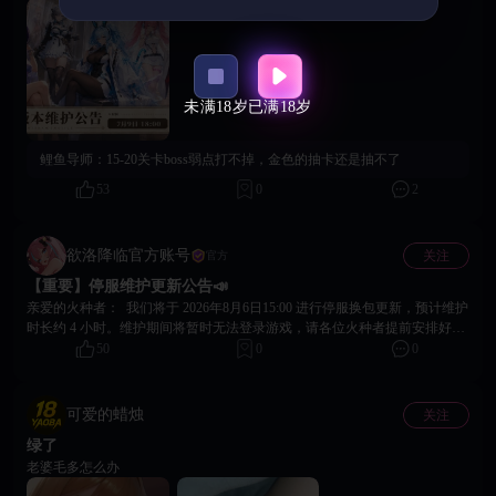
复了战姬 影葵 技能2伤害偏低、爆裂技能伤害异常的问题。 4.修复了战姬 光
长4小时，恢复时间将根据实际进度动态调整） 【更新内容】 一、战斗体验
子 释放技能2时未正常显示提示弹窗的问题。 5.修复了羁绊 “渡鸦旅团” 生效
优化 修复了战斗中途退出后，未能正常跳转至战败结算界面的问题。 修复
后，战姬BUFF栏出现无属性加成BUFF的问题。 6.修复了购买炸弹后道具数
了部分特殊网络环境下，战斗结算界面可能出现卡死的问题。 修复了断网后
量未正常增加的问题。 7.修复了防御基地中，满足钻石条件后无法正常使用
缺少提示，并可能导致异常游玩的问题。 修复了拦截战极限级 Boss 解锁异
“歼灭”功能的问题。 8.修复战斗编队上阵宠物时，属性筛选结果错误的问
常的问题。 二、角色与表现修复 修复了姒娆在局内射击动画显示异常的问
未满18岁
已满18岁
题。 二、竞技及赛季玩法修复 1.修复了每日免费挑战次数未正常恢复的问
题。 修复了偶发情况下英雄加载不完整的问题。 修复了点击角色列表时，
题。 2.修复了入场券购买次数跨天未重置、购买价格未恢复的问题。 3.修复
部分角色无法正常显示的问题。 修复了角色展示界面显示异常的问题。 修
了每日奖励未正常发放的问题。 4.修复了更换对手处于冷却时间时，返回上
复了展示选项中立绘 UI 丢失的问题。 三、系统与功能修复 优化了抽卡保底
鲤鱼导师：
15-20关卡boss弱点打不掉，金色的抽卡还是抽不了
层界面后再次进入可异常刷新对手的问题。 5.修复了查看对手详情时数据显
概率可能失效的问题。 修复了解码矩阵功能无法正常解锁的问题。 修复了
示为0，与实际战斗页面信息不一致的问题。 6.修复了排行榜中无法查看自
无限之塔限时礼包数据显示异常的问题。 修复了游戏招募界面中图片出现白
53
0
2
己头像详情的问题。 7.修复了战斗胜利后，结算界面玩家头像、等级及头像
底显示异常的问题。 四、加载与稳定性优化 修复了部分玩家反馈的进入游
框显示错误的问题。 8.修复了赛季剩余时间持续显示“00”的问题。 9.修复了
戏时闪退问题。 优化了弱网环境下，战令及其他相关模块资源加载失败的问
战斗次数购买及消耗计数异常的问题。 三、角色及养成系统修复 1.修复了上
题。 提升了部分场景下的资源加载稳定性与异常提示体验。 感谢各位火种
欲洛降临官方账号
关注
官方
阵界面的排序与筛选功能未生效的问题。 2.修复了角色强化升级后，属性未
者的支持。我们将持续关注游戏体验问题，并不断优化游戏稳定性与流畅
【重要】停服维护更新公告📣
正常提升的问题。 3.修复了宠物分类页签无法正确筛选对应属性宠物的问
度。 官方社群 关注社群，游戏后续咨询快人一步： 玩家交流4群：
题。 4.优化了宠物一键升星功能的红点提醒功能。 5.修复了获得全部30名战
1059083108 玩家交流5群：1059086898 玩家交流6群：1056098479 Telegram：
亲爱的火种者： 我们将于 2026年8月6日15:00 进行停服换包更新，预计维护
姬后，重置排序会导致部分战姬被隐藏的问题。 6.修复了极限突破排序功能
https://t.me/eroeragame 官方网站：https://eroeragame.com/cn 客服邮箱：
时长约 4 小时。维护期间将暂时无法登录游戏，请各位火种者提前安排好游
异常的问题。 7.修复了角色界面圆点按钮无法正常点击的问题。 8.修复了角
peachgames.service@gmail.com 如遇任何问题或有建议，可随时通过以上方式
戏时间。 本次更新完成后，需重新下载最新游戏包体。实际开服时间可能根
50
0
0
色与宠物界面反复切换后出现显示异常的问题。 四、界面及功能修复 1.修复
联系到我们 《欲洛降临》运营团队 2026 年 7 月 8日
据维护进度提前或顺延，请以游戏内实际开放时间为准。 【更新内容】
了“全部领取”功能无法正常使用的问题。 2.修复了分类页签筛选及排列按钮
一、新手体验全面优化 1. 优化前期剧情内容与演出表现，新增更多剧情演
失效的问题。 3.修复了看板设置中排序按钮点击无反应的问题。 4.修复了背
出，并支持快速跳过功能。 2. 调整新手引导流程，优化战斗操作与编队教
可爱的蜡烛
关注
包内使用高级调令后，部分道具异常隐藏的问题。 5.优化了区服信息展示界
学，帮助指挥官更顺畅地熟悉核心玩法。 3. 调整初始角色及前期奖励角色配
绿了
面，使区服信息更加清晰。 6.修复了战姬 伏见狐乃、姒娆、莉露亚 头像名
置，提升前期养成与成长体验。 4. 优化前期关卡教学，对关键战斗机制进行
称显示错误的问题。 7.修复了聊天界面中头像框显示异常的问题。 8.修复了
更清晰、详细的说明。 5. 完善「爆裂」玩法引导，帮助指挥官更快掌握战斗
老婆毛多怎么办
左上角更换头像后，聊天头像未同步更新的问题。 9.修复了积分商店中道具
中的核心技能。 6. 优化前期任务指引。完成新手引导后，将通过任务提示引