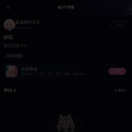
帖子详情
要减肥的火车
关注
2026-07-08
好玩
每日任务124
#问题求助
欲洛降临
详情
射击RPG · 二次元 · 后宫 · 巨乳 · 调教 · 策略游戏
评论 0
最热