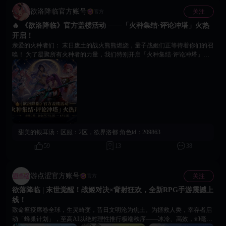
欲洛降临官方账号
关注
官方
🔥 《欲洛降临》官方盖楼活动 ——「火种集结·评论冲塔」火热
开启！
亲爱的火种者们： 末日废土的战火熊熊燃烧，量子战姬们正等待着你们的召
唤！ 为了凝聚所有火种者的力量，我们特别开启「火种集结·评论冲塔」大
型社区互动活动！ 快来评论区盖楼，一起冲击高塔，见证属于我们的集体荣
耀吧！ 【活动时间】 2026年7月15日 — 8月15日 【参与方式】 👉🏻在本活动
帖评论区 直接回复以下格式即可：「区服 + 角色ID」示例：欲界天宫+
1234567 👉🏻每个角色仅能参与一次（以最早一次有效回复为准） 大家可以使
用自己不同的角色积极盖楼，展现火种者的热情与团结！ 【阶梯冲塔奖励】
（全评论区抽奖） 我们将根据评论区总层数，解锁阶梯奖励，层数越高，福
利越给力！ 🔺突破50层：全评论区抽取 30份 钻石388+战姬礼物盒IV*3 🔺突
破100层：全评论区抽取 20份 钻石1888+属性芯片自选箱*5 🔺突破300层：全
甜美的银耳汤：
区服：2区，欲界洛都 角色id：209863
评论区抽取 10份 钻石3888+技能芯片自选箱*5 🔺突破500层：全评论区抽取
5份 钻石5888+爆裂芯片自选箱*3 🔺突破1000层：全评论区抽取 终极大奖
59
13
38
18888+11阶武器随机宝箱*1+SSR自选*1 奖励说明：所有抽奖均公开公正进
行，结果将在活动结束后3天内公布。参与人数越多，冲塔速度越快，解锁
的奖励也会更加丰厚！ 【活动号召】 无论你是新晋火种者，还是资深战姬
游点涩官方账号
关注
官方
指挥官，都欢迎加入这场盛大的社区狂欢！ 用你的每一次盖楼，为量子战姬
欲落降临 | 末世觉醒！战姬对决×背射狂欢，全新RPG手游震撼上
的世界注入更多力量与热情～ 现在就行动起来吧！ 让评论区成为欲洛世界
中最闪耀的高塔！ 《欲洛降临》 运营团队
线！
致命瘟疫席卷全球，生灵畸变，昔日文明沦为焦土。为拯救人类，幸存者启
动「蜂巢计划」，至高AI以绝对理性推行极端秩序——冰冷、高效，却毫无