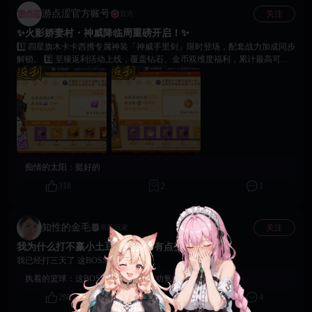
游点涩官方账号
关注
官方
✨火影娇妻村・神威降临周重磅开启！✨
1️⃣ 四星旗木卡卡西携专属神装「神威手里剑」限时登场，配套战力加成同步
解锁。 2️⃣ 至臻返利活动上线，覆盖钻石、金币双维度福利，累计最高可领
取 20000 钻。 3️⃣ 专属钻石礼包限购 2 次，累计 11776 钻即可获取四星卡卡
西全套养成资源。 4️⃣ 召唤可获得【集结精粹】，200个可兑换四星卡卡西或
专属神装「神威手里剑」。 5️⃣ 花之庭院新增互动女英雄，返利获赠高感度
礼盒，解锁成人色色专属剧情。 6️⃣ 本次限时福利时间优先，建议忍者们及
时参与活动提升战力，解锁珍稀奖励~
痴情的太阳：
挺好的
318
2
1
知性的金毛
关注
常驻玩家
我为什么打不赢小土豆?这BOSS有点变态妈的
我已经打三天了 这BOSS好TM变态
执着的篮球：
这BOSS设计出来就是劝氪的吧？
298
2
4