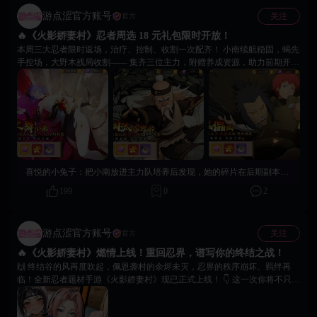
游点涩官方账号
关注
官方
🔥《火影娇妻村》忍者周选 18 元礼包限时开放！
本周三大忍者限时返场，治疗、控制、收割一次配齐！ 小南续航稳固，蝎先
手控场，大野木残局收割—— 集齐三位主力，附赠养成资源，助力前期开
荒、进阶无忧。 活动即将截止，请留意活动倒计时，及时补齐阵容核心。⏳
愿各位忍者斗志不灭，突破险境，赢取属于自己的关键一战。🔥
喜悦的小兔子：
把小南放进主力队培养后发现，她的碎片在后期副本也能刷，礼包等于提前解锁了养成线。现在每天扫荡+礼包碎片，升星速度很快。
199
0
2
游点涩官方账号
关注
官方
🔥《火影娇妻村》燃情上线！重回忍界，谱写你的终结之战！
🙌 终结谷的风再度吹起，佩恩袭村的余烬未灭，忍界的秩序崩坏、羁绊再
临！全新忍者题材手游《火影娇妻村》现已正式上线！ 👇 这一次你将不只是
见证者，而是重塑忍界命运的指挥官！集结忍者小队，在战场上书写热血传
奇，抢先查阅游戏核心亮点！👇 🔵 卡牌羁绊系统 · 七遁属性随心搭 🔵 风、