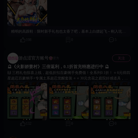
火、雷、水、土、阴、阳七大属性相互克制，组合策略无限！水遁灭火、雷
遁破土，阵容搭配将决定每一场战局的走向！ 🟠 经典战役重现 · 自由探索忍
界 🟠 终结谷对决、佩恩入侵、五影会谈等熟悉的名场面悉数回归！自由探
索木叶、晓之基地等场景，解锁隐藏任务与珍稀忍具。 🟡 花之庭院系统 · 邂
逅女忍红颜 🟡 战火之外，还有温柔一隅。与纲手、小南等女忍者培养羁
绊，送礼互动解锁隐藏剧情，感受忍界柔情瞬间。 🟢 跨服巅峰对决 · 决战最
精明的高跟鞋：
限时新手礼包也太香了吧，基本上白嫖起飞～刚入坑的别犹豫，冲一波你会懂！😎
强忍者 🟢 组建最强阵容，与全服玩家同台竞技！登顶“忍界之巅”，赢取荣耀
称号与限定奖励！
198
0
5
游点涩官方账号
关注
官方
🔮《火影娇妻村》三倍返利，0.1折首充特惠进行中 🔮
🙌 三档礼包惊喜上线，超低折扣百豪纲手免费领！全系列0.1折！ ⭐ 6元得四
星超忍百豪纲手+专属土系超忍觉醒套装 ⭐ ⭐ 30元含花之庭院好感道具，解
锁百豪纲手福利动画 ⭐ ⭐ 98元送传说忍具【查克拉手术刀】+稀有通灵兽 ⭐
🏄‍♂️ 终极新手福利，即刻充值直达！同步解锁百豪纲手18+CG剧情玩法，收
集好感道具开启专属互动。
132
0
0