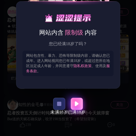
游点涩官方账号
关注
官方
忍者出击！《火影娇妻村》新手期5日忍者投资活动开启！
🔥 锁定限时高性价比忍者阵容，四星强力角色即刻纳入麾下； 🔥 海量资源
网站内含
限制级
内容
铸就战力飙升之路，秒变高手制霸竞技场与副本； 🔥 多种类礼包适配成长
路线，美女伴侣小南等你解锁调教； 🔥 火影娇妻村忍界传奇由你执笔，进
阶礼包助你争霸全服。
您已经满18岁了吗？
网站包含性、暴力、恐怖等限制级内容，请确认您已
成年。进入网站视同您已年满18岁，或超过您所在地
区法定成人年龄，并同意遵守
隐私权政策
、使用及
服
+1
务条款
。
烂漫的翅膀：
我卡图卡的太难受了冲了个98
279
0
3
知性的金毛
关注
常驻玩家
未满18岁
已满18岁
忍者投资五天倒计时纯纯逼氪…昨天刚建号今天就弹窗
But送的天赋石确实缺，咬牙198当投资了（希望别背刺）
239
0
0