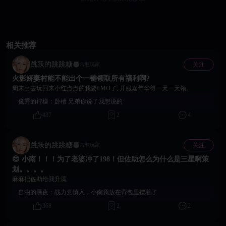
相关推荐
跳跃的跳跳糖
关注
常驻玩家
火影娇妻村能不能出个一键领取所有福利啊?
周末出去玩回来小红点点的我要EMO了, 开服嘉年华得一天一天领。
俊秀的柠檬：
卧槽 兄弟你说了我想说的
437
2
4
跳跃的跳跳糖
关注
常驻玩家
😍 小南！！！为了老婆冲了198！但佐助怎么为什么是三星啊策
划。。。。
麻麻把佐助给我升满
自由的黑夜：
战力党慎入，小南我放在背包里摆着了
368
2
2