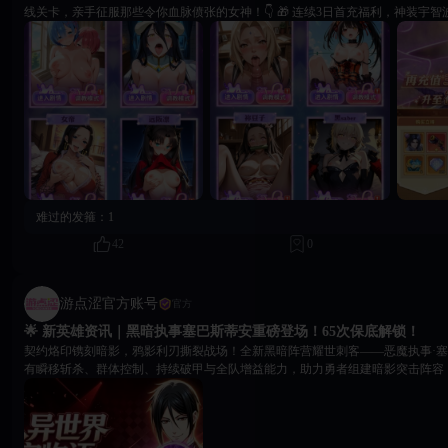
线关卡，亲手征服那些令你血脉偾张的女神！👇 🎁 连续3日首充福利，神装宇智波佐助一键带走： Day
1： 立即解锁【宇智波佐助】（5技能瞬移刺客）+ 红色武器·断罪之枪 Day 2： 领取红色披风+头盔，暴涨
万点生命，觉醒宝石助你突破属性上限 Day 3： 顶级觉醒材料配齐，专属召唤道具到手，全套红装助你主
宰战场 🔥 冲刺巅峰战力，解锁露骨秘辛： 拥有佐助的极致爆发，你将势如破竹地推平阻碍，亲手瓦解纲
手的尊严、点燃雅儿贝德的疯狂、玩弄蕾姆的忠诚。超多脸红心跳的互动姿势与
锁！ 👇 立即参与首充，与佐助一起登顶后宫之巅！欢迎在社区分享你的战力截图与色色互动瞬间，巅峰
之路，强者共享！
难过的发箍：
1
42
0
游点涩官方账号
官方
🌟 新英雄资讯｜黑暗执事塞巴斯蒂安重磅登场！65次保底解锁！
契约烙印镌刻暗影，鸦影利刃撕裂战场！全新黑暗阵营耀世刺客——恶魔执事·
有瞬移斩杀、群体控制、持续破甲与全队增益能力，助力勇者组建暗影突击阵容！ 
黑暗｜职业：刺客 核心能力：瞬移锁定残血目标、群体缠绕控制、叠加破甲减
暴伤加成。可作为主力刺客切入，也可置于助战位辅助队伍。 📅 限时召唤活动 活动时
22 日 00:00 - 2026 年 8 月 4 日 23:59 开启条件：开服满 22 天及以上服务器
出塞巴斯蒂安。 💎 召唤道具获取 商城限购：2500 钻石购买契约戒指 ×5，限购 6