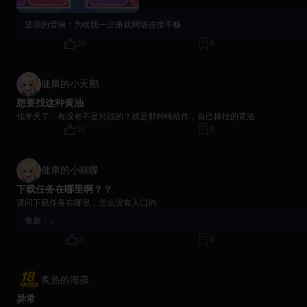
稀有碎片×100、高级召唤贴纸×20、初级材料礼包×6 累计充值 15000 钻石：热血勋章×60、黑暗超稀有碎
片×100、高级召唤贴纸×30、初级材料礼包×12 累计充值 25000 钻石：宝具改造礼包×1、三系超稀有自选
坚强的音响：
为啥我一注册就网络连接不畅
×2、神话4星替身礼包×1、特定牌×10 累计充值 100000 钻石：宝具改造礼包×1、强力不朽自选礼包×1、
20
0
神话4星替身礼包×1、特定牌×10 【规则说明】 活动期间，当日累计充值达到指定档次，即可获得对应返
利。 奖励将在充值达标后自动通过邮件发放至对应角色。 注：购买充值券本身不参与活动，但使用充值
券购买商品仍可正常享受活动。 更多精彩欢迎登入18Game平台官方账户，下载《异世界后宫物语》进行
体验，百位热门动漫女神在游戏世界中等你临幸，我们不见不散！欢迎前往18Ga
健康的小天鹅
验与独家攻略，祝各位玩家突破次元，所向披靡！ 18Game官方团队 2026年0
想要找这种黄油
找半天了，有没有不是对战的？就是那种纯动作，自己操控的黄油
10
8
健康的小蝴蝶
下载任务在哪里啊？？
请问下载任务在哪里，怎么没有入口的
丧彪：
。
5
0
炙热的海燕
异常