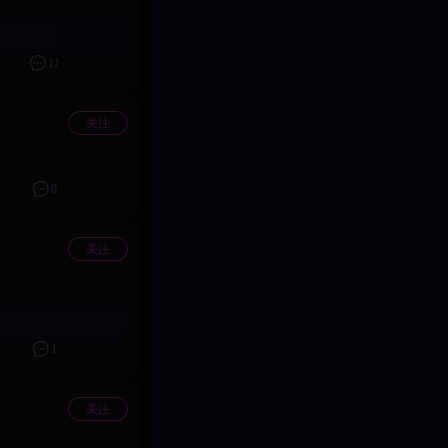
11
me社区分享你的游戏体
关注
5月06日
0
关注
1
关注