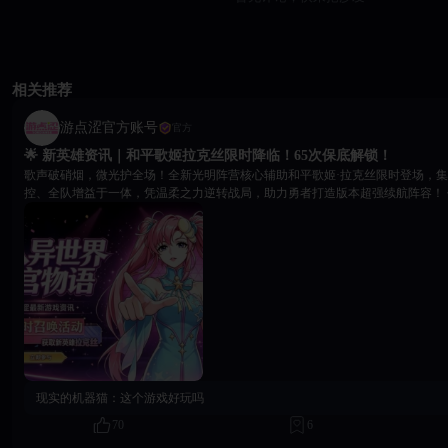
相关推荐
游点涩官方账号
官方
🌟 新英雄资讯｜和平歌姬拉克丝限时降临！65次保底解锁！
歌声破硝烟，微光护全场！全新光明阵营核心辅助和平歌姬·拉克丝限时登场，
控、全队增益于一体，凭温柔之力逆转战局，助力勇者打造版本超强续航阵容！ 🌟 英雄速览 阵营：光明
｜职业：辅助 PLANT第一歌姬拉克丝，心怀苍生、厌战守和，以歌声为刃、以信念为盾，周旋各方平息
战火，是改写乱世战局的关键核心！ 核心能力：全队常驻减伤格挡、高额群体治疗、敌方长时间禁锢、
多条件叠加团队增益，适配全系阵容，大幅提升团战续航与生存上限。 📅 限时召唤活动 活动时间：2026
年7月8日00:00-7月21日23:59 开启条件：开服满22天及以上服务器 保底保障：限时召唤65次必出拉克丝，
稳定解锁强力辅助！ 💎 快速保底获取攻略 专属道具【契约戒指】双途径免费/低价获取，快速攒满保底次
数： - 商城限购：2500钻石购5枚，限购6次，累计30次召唤机会 - 累计召唤福利：0/10/20/30次逐档免费领
取，最高可拿35枚 🎁 阶梯召唤豪礼 累计召唤达标即领海量养成资源、五星自选英雄！ - 40次：五系英雄
培养卡×2 - 80次：五系英雄培养卡×5 - 高阶奖励：五星自选（洛琪希、桔梗、八千流、慧慧、梅普露任选
其一） 🎮 三大限时主题玩法 新玩法同步上线，海量稀缺资源助力快速养成： - 音浪征程：英雄星级解锁
专属加成，战力稳步提升 - 乐符探险：大富翁闯关玩法，每日解锁新章节，层数越高奖励越丰厚 - 魔法猎
取：蓄力闯关拿积分，解锁限定等级奖励 温柔承伤，天籁护团！版本全能辅助拉克丝限时来袭，保底稳
现实的机器猫：
这个游戏好玩吗
定、福利拉满，抓住活动窗口期，组建不败续航战队，驰骋全新赛场✨
70
6