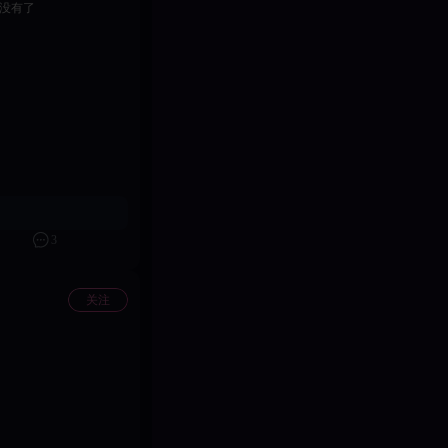
知道登进去就这样了 好多资源 英雄都没有了
3
关注