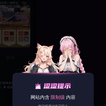
羞耻剧情，只等强者来解
191
关注
塞巴斯蒂安限时登场，拥
🌟 英雄速览 阵营：
益，并为全队提供闪避与
间：2026 年 7 月
网站内含
限制级
内容
 保底机制：限时召唤 65 次必
 次，累计可获得 30