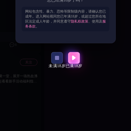
您已经满18岁了吗？
 🎁 累计召唤奖励 40
（洛琪希、桔梗、八千流、
网站包含性、暴力、恐怖等限制级内容，请确认您已
斗加成。 码头探险：每日
成年。进入网站视同您已年满18岁，或超过您所在地
 契约为誓，利刃逐暗！
区法定成人年龄，并同意遵守
隐私权政策
、使用及
服
务条款
。
6
关注
未满18岁
已满18岁
聚一堂，展开一场热血沸
编一起看看新手活动福利指南