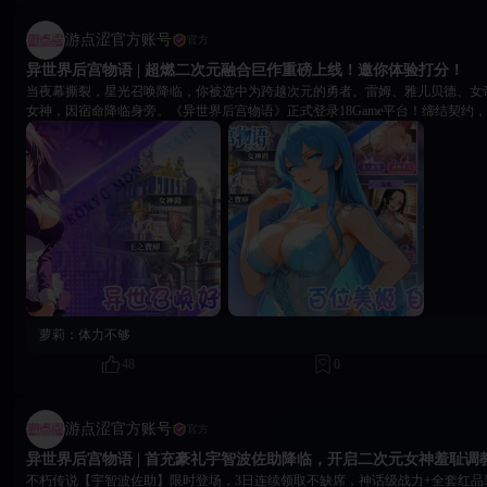
游点涩官方账号
官方
异世界后宫物语 | 超燃二次元融合巨作重磅上线！邀你体验打分！
当夜幕撕裂，星光召唤降临，你被选中为跨越次元的勇者。雷姆、雅儿贝德、女
女神，因宿命降临身旁。《异世界后宫物语》正式登录18Game平台！缔结契约
后宫传奇！ ⭐ 勇者体验活动 下载并体验游戏任意内容后，在评论区打出你的评分（1~10分） 附上一张游
戏内截图（角色界面、战斗场景、副本闯关或后宫互动均可） ✅ 活动规则 截图请保持清晰、原创，不得
盗用或修改。小编将为所有按要求参与活动的玩家，送出游戏专属兑换码礼包一份。 📅 活动时间 
– 2026年4月21日 23:59 ⚔️ 拿起勇者之剑，截图打分领礼包！前往18Game平台首页，搜索《异世界后宫物
语》，奔赴欲望与荣耀的盛宴！
萝莉：
体力不够
48
0
游点涩官方账号
官方
异世界后宫物语 | 首充豪礼宇智波佐助降临，开启二次元女神羞耻调
不朽传说【宇智波佐助】限时登场，3日连续领取不缺席，神话级战力+全套红品