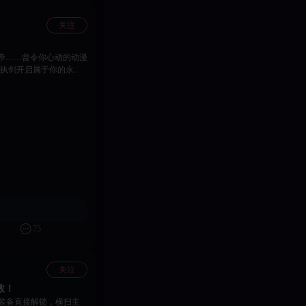
关注
帝……曾令你心动的动漫
，执剑开启属于你的永恒
即日起
75
关注
教！
装备直接解锁，横扫主