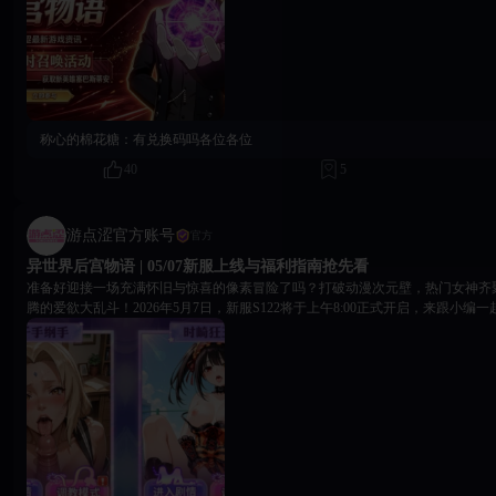
枚。 累计召唤福利：累计召唤 0/10/20/30 次可领取契约戒指，最高可获得 35 枚。
次：五系英雄培养卡 ×2 80 次：五系英雄培养卡 ×5 高阶奖励：五星自选英雄
慧慧、梅普露任选其一） 🎮 限时玩法 滑板激浪：提升契约徽印等级，获得战
解锁新章节，探索领取资源。 飞镖大赛：完成挑战、积累积分，领取对应奖励。
塞巴斯蒂安限时登场，把握活动时间，组建暗影突击战队！
称心的棉花糖：
有兑换码吗各位各位
40
5
游点涩官方账号
官方
异世界后宫物语 | 05/07新服上线与福利指南抢先看
准备好迎接一场充满怀旧与惊喜的像素冒险了吗？打破动漫次元壁，热门女神齐
腾的爱欲大乱斗！2026年5月7日，新服S122将于上午8:00正式开启，来跟小
吧！ 🔥 扫荡特权 · 新手必买，加速升级，快人一等！ 💎 每日单笔充值返利（每档每日限2次，每日0点重
置） 单笔充值 60 钻石：钻石×60、高级召唤贴纸×8、初级材料礼包×1 单笔充值 300 钻石：钻石×300、高
级召唤贴纸×10、初级材料礼包×2 单笔充值 680 钻石：钻石×680、高级召唤贴纸×20、热血勋章×8、初级
材料礼包×3 单笔充值 1280 钻石：钻石×1280、特定牌×1、热血勋章×15、初级材料礼包×5 单笔充值 3280
钻石：钻石×3280、中级登神礼包×4、生命之果×10、中级材料礼包×5 单笔充值 6480 钻石：钻石×6480、
幻螺湮城教本×1、中级材料礼包×10 单笔充值 19980 钻石：钻石×19980、神话7星替身×1、强力不朽自选
礼包×1、高级材料礼包×10 【规则说明】 活动期间，充值对应档位即可获得该档位的返利（每档每日限2
次）。 奖励将在充值后自动通过邮件发放至对应角色。 注：购买充值券本身不参与活动，但使用充值券
购买商品仍可正常享受活动。 📅 每日累计充值返利 累计充值 10000 钻石：极品宝具自选宝箱×1、光明超