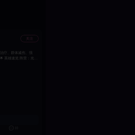
关注
集治疗、群体减伤、强
10