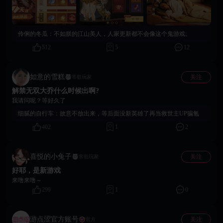
伶俐的冬瓜：
不如朕的江山美人，人家更新都不会像这个鬼游戏。
512
5
12
如意的雪糕
关注
常驻玩家
解禁无双大乔什么时候出啊?
我请问呢？等好久了
细腻的自行车：
故意不放出来，等后面没新英雄了再当救世主UP骗氪
402
1
2
喜悦的小兔子
关注
常驻玩家
好耶，是新游戏
来噜来噜～
299
1
0
游点涩官方账号
关注
官方