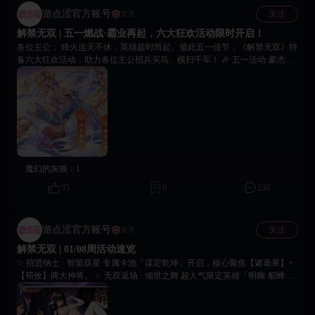
游点涩官方账号
关注
官方
解禁无双 | 五一燃战·霸业再起，六大狂欢活动限时开启！
各位主公： 烽火连天不休，英雄趁时而起。值此五一佳节，《解禁无双》特
备六大狂欢活动，助力各位主公招兵买马、横扫千军！ 🎉 五一活动·豪杰必
看 🔥 活动副本 | 限时破关 活动期间，挑战专属副本，通关即有概率掉落稀
有道具。 💎 充值返钻｜十倍犒赏 军需告急？主公莫慌！活动期间充值，立
享十倍钻石返还。 ⚡ 限时双倍 | 收益掉落 兵贵神速，粮草先行。关卡掉落、
体力购买等统统翻倍。 🎁 特惠礼包｜惊喜开箱 五一限定超值礼包，内含稀
有将魂、进阶石、元宝等养成资源。 📅 七日连登 | 天天惊喜 每日登录签到
即可领取五一专属奖励，七日满签更有神秘神将碎片！ 🎊 五一嘉年华｜赢
取限定好礼 完成五一专属任务（如攻城次数、招募武将等），即可兑换活动
限定称号、头像框、稀有道具。 感谢诸位主公一直以来的征战与陪伴。别忘
魔幻的灰狼：
1
记使用【18game51kl】前往游戏内领取礼包。愿你在解禁无双的三国世界
里，收尽天下英雄，打遍九州无敌，坐拥江山美人。祝各位主公假期愉快，
35
0
238
副本全通，十连全金！ 18Game官方团队 2026年04月30日
游点涩官方账号
关注
官方
解禁无双 | 01/08周活动速览
✨ 招贤纳士 · 智策双星 专属卡池「谋定乾坤」开启，核心聚焦【诸葛果】+
【荀攸】两大神将。 ✨ 无双返场 · 倾世之舞 超人气限定英雄「明幽·貂蝉」
再度降临！ ✨ 限时活动 · 神器归墟 「神州秘宝」限时开启，起源级神器
【昊天塔】再度返场。 智将临阵，神兵归墟，战场因你而变。即刻登录《解
禁无双》，谱写属于你的无双传说！