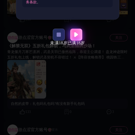
提升生命、双攻、双防与速度，让主公实力大幅跃升！ ❤️ 沉浸互动玩法 铜
务条款
。
雀台与藏精阁玩法全新开启，多位红颜英雄等待你的召唤，触发丰富互动剧
情，体验专属养成与战力加成，沉浸感满满！ 🙌 与美女英雄角色触发丰富
互动剧情，情趣宝箱内含蜡烛，皮鞭，震动棒，电击仪等多种互动道具，体
199
1
0
验三国版18禁成人玩法。 🙌 藏精阁内更有专属三国主题成人福利影片，扮
演刘备三顾茅庐与性转版诸葛亮女谋士发生令人遐想连篇的涩涩情节！
游点涩官方账号
关注
官方
未满18岁
已满18岁
《解禁无双》五折礼包解锁，与武圣驰骋沙场！
青龙偃月刀寒芒凛冽，武圣关羽已傲然临阵，恭迎主公调遣！ 盘龙神迹限时
五折礼包上线，解锁武圣契机不容错过！ ⚔【阵容攻略推荐】 桃园铁三角
（关羽 + 刘备 + 张飞）：激活专属羁绊可大幅提升全军攻防属性； 搭配珍
品「羊脂玉佩」，强化团队生存与续航能力，助力主公稳占战局先机。 📕
【武圣心得征集】 诚邀各位主公分享关羽培养攻略、阵容搭配，小编将从评
论区中抽取 3 位主公，送出独家专属「解禁无双资源补给包」！ ⏰ 活动倒
计时开启中，让武圣关羽为你横扫千军，问鼎三国霸业！
自然的皮带：
礼包码礼包码?有没有新手礼包码
133
0
3
游点涩官方账号
关注
官方