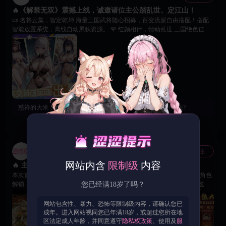
🔥《解禁无双》震撼上线，诚邀诸位主公踏乱世、定江山！
📜 名将云集，智定乾坤 海量三国武将随心招募，百变流派自由搭配！搭配
智能放置系统，离线自动累积资源。 🌹 红颜相伴，情动乱世 三国绝色佳人
齐聚，解锁限制级成人剧情与调教系统专属道具，体验乱世中的柔情羁绊。
🎁 开服献礼，福利拉满 首周七日签到解锁限定美人等丰厚好礼！首周挂机
收益翻倍，领取招募好物与情缘道具！ ⚔️ 王权争霸，谁主沉浮 万人同服实
时竞技，全服争霸火热开启！运筹帷幄，决战沙场，书写属于你的江山美人
传奇！ 🙌 解锁绝代佳人的私密剧情与隐藏福利，亲身体验江山美人尽在掌
握的至高快感！
慈祥的大米：
新手礼包氪什么? 什么礼包能帮快点解锁18+玩法?
279
2
4
游点涩官方账号
关注
官方
网站内含
限制级
内容
🔥 主公们，《解禁无双》三国情缘专属福利震撼登场啦！
本次首充回馈全面升级，多档特惠礼包助力英雄养成、战力提升与红颜角色
解锁，让你的三国之旅更加精彩！ 💎 首充至尊礼包 开启豪华奖励，快速获
您已经满18岁了吗？
得四星神将黄月英及珍稀道具，解锁专属剧情任务，丰富互动玩法等待你的
探索。 💎 特惠成长礼包 超值30元礼包，轻松解锁黄月英稀有永久皮肤，同
网站包含性、暴力、恐怖等限制级内容，请确认您已
时提升角色星级与好感度，养成效率直线提升，颜值战力双开花！ 💎 豪华
成年。进入网站视同您已年满18岁，或超过您所在地
主公礼包 98元即可解锁刘备专属幻武【雌雄双股剑】，助力无双觉醒，全线
区法定成人年龄，并同意遵守
隐私权政策
、使用及
服