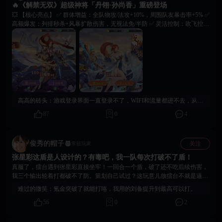
🔥《解禁无双》超级神将「丹翎·孙尚香」重磅登场
💥 【核心亮点】 ✅ 群体增益：全队物攻/法攻+10%，周围队友暴击率+5% ✅
高额爆发：列排秒杀+风暴扩散伤害，无视法免/半防 ✅ 灵活控制：吹飞控场
+封怒压制，非支配控一键清除 🎁【更多活动】 ➊ 专属幻武「枭姬烈弩」：
开局回怒+暴击伤害拉满，单挑全场生效 ➋ 传说皮肤「夜阑鹄梦」：朱红马
尾+流光裙摆，颜值收藏双在线 ⏰七日限时专属活动，即刻登录《解禁无
双》，执掌箭神之威，开启全新征伐传奇！
高高的砖头：
游戏登录界面一直登录不了，WIFI和流量都进不去，从新下载游戏也进不去
87
0
4
俊秀的帽子
关注
常驻玩家
张星彩这盾是人设计的？有毒吧，我一队每次打破不了盾！
真服了，擂台遇到张星彩直接坐牢！一回合一个盾，破了还不吃后续伤害，
我三个输出轮着打都破不了防。策划自己试过？这玩意儿放擂台不就是逼人
氪金？
难过的微笑：
氪金突破了就能打咯，我用的刘备提升到最高可以打。
56
0
2