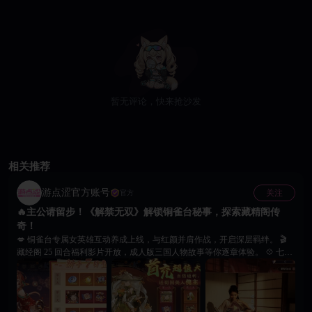
暂无评论，快来抢沙发
相关推荐
游点涩官方账号
关注
官方
🔥主公请留步！《解禁无双》解锁铜雀台秘事，探索藏精阁传
奇！
💋 铜雀台专属女英雄互动养成上线，与红颜并肩作战，开启深层羁绊。 🎬
藏经阁 25 回合福利影片开放，成人版三国人物故事等你逐章体验。 💠 七日
登录送女将＋随机神将，解锁蔡文姬、小乔等专属成人CG动画。 🌹 挑战铜
雀台专属副本，获取养成资源、提升好感，全队属性同步增强。 ⚔ 立即登
录《解禁无双》，携红颜踏三国，开启属于主公的三国传记！