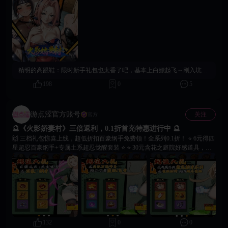
见证者，而是重塑忍界命运的指挥官！集结忍者小队，在战场上书写热血传
奇，抢先查阅游戏核心亮点！👇 🔵 卡牌羁绊系统 · 七遁属性随心搭 🔵 风、
火、雷、水、土、阴、阳七大属性相互克制，组合策略无限！水遁灭火、雷
遁破土，阵容搭配将决定每一场战局的走向！ 🟠 经典战役重现 · 自由探索忍
界 🟠 终结谷对决、佩恩入侵、五影会谈等熟悉的名场面悉数回归！自由探
索木叶、晓之基地等场景，解锁隐藏任务与珍稀忍具。 🟡 花之庭院系统 · 邂
逅女忍红颜 🟡 战火之外，还有温柔一隅。与纲手、小南等女忍者培养羁
绊，送礼互动解锁隐藏剧情，感受忍界柔情瞬间。 🟢 跨服巅峰对决 · 决战最
精明的高跟鞋：
限时新手礼包也太香了吧，基本上白嫖起飞～刚入坑的别犹豫，冲一波你会懂！😎
强忍者 🟢 组建最强阵容，与全服玩家同台竞技！登顶“忍界之巅”，赢取荣耀
称号与限定奖励！
198
0
5
游点涩官方账号
关注
官方
🔮《火影娇妻村》三倍返利，0.1折首充特惠进行中 🔮
🙌 三档礼包惊喜上线，超低折扣百豪纲手免费领！全系列0.1折！ ⭐ 6元得四
星超忍百豪纲手+专属土系超忍觉醒套装 ⭐ ⭐ 30元含花之庭院好感道具，解
锁百豪纲手福利动画 ⭐ ⭐ 98元送传说忍具【查克拉手术刀】+稀有通灵兽 ⭐
🏄‍♂️ 终极新手福利，即刻充值直达！同步解锁百豪纲手18+CG剧情玩法，收
集好感道具开启专属互动。
132
0
0