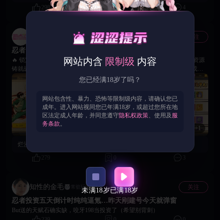
298
2
4
游点涩官方账号
关注
官方
忍者出击！《火影娇妻村》新手期5日忍者投资活动开启！
网站内含
限制级
内容
🔥 锁定限时高性价比忍者阵容，四星强力角色即刻纳入麾下； 🔥 海量资源
铸就战力飙升之路，秒变高手制霸竞技场与副本； 🔥 多种类礼包适配成长
路线，美女伴侣小南等你解锁调教； 🔥 火影娇妻村忍界传奇由你执笔，进
您已经满18岁了吗？
阶礼包助你争霸全服。
网站包含性、暴力、恐怖等限制级内容，请确认您已
成年。进入网站视同您已年满18岁，或超过您所在地
区法定成人年龄，并同意遵守
隐私权政策
、使用及
服
务条款
。
+1
烂漫的翅膀：
我卡图卡的太难受了冲了个98
279
0
3
知性的金毛
关注
常驻玩家
未满18岁
已满18岁
忍者投资五天倒计时纯纯逼氪…昨天刚建号今天就弹窗
But送的天赋石确实缺，咬牙198当投资了（希望别背刺）
239
0
0