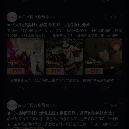
游点涩官方账号
关注
官方
🔥《火影娇妻村》忍者周选 18 元礼包限时开放！
本周三大忍者限时返场，治疗、控制、收割一次配齐！ 小南续航稳固，蝎先
手控场，大野木残局收割—— 集齐三位主力，附赠养成资源，助力前期开
荒、进阶无忧。 活动即将截止，请留意活动倒计时，及时补齐阵容核心。⏳
愿各位忍者斗志不灭，突破险境，赢取属于自己的关键一战。🔥
喜悦的小兔子：
把小南放进主力队培养后发现，她的碎片在后期副本也能刷，礼包等于提前解锁了养成线。现在每天扫荡+礼包碎片，升星速度很快。
199
0
2
游点涩官方账号
关注
官方
🔥《火影娇妻村》燃情上线！重回忍界，谱写你的终结之战！
🙌 终结谷的风再度吹起，佩恩袭村的余烬未灭，忍界的秩序崩坏、羁绊再
临！全新忍者题材手游《火影娇妻村》现已正式上线！ 👇 这一次你将不只是