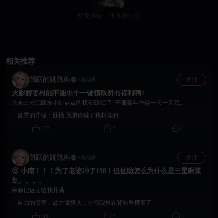
暂无评论，快来抢沙发
相关推荐
跳跃的跳跳糖
关注
常驻玩家
火影娇妻村能不能出个一键领取所有福利啊?
周末出去玩回来小红点点的我要EMO了, 开服嘉年华得一天一天领。
俊秀的柠檬：
卧槽 兄弟你说了我想说的
437
2
4
跳跃的跳跳糖
关注
常驻玩家
😍 小南！！！为了老婆冲了198！但佐助怎么为什么是三星啊策
划。。。。
麻麻把佐助给我升满
自由的黑夜：
战力党慎入，小南我放在背包里摆着了
368
2
2