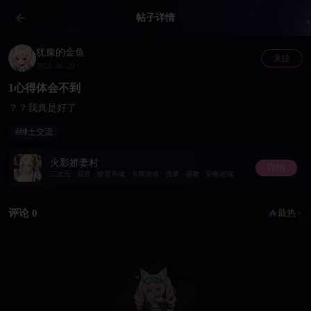
帖子详情
犹豫的金鱼
关注
2026-06-20
1心得体会不到
？？我真是好了
#绅士交流
火影娇妻村
详情
二次元 · 后宫 · 放置养成 · 卡牌游戏 · 强暴 · 调教 · 策略游戏
评论 0
最热