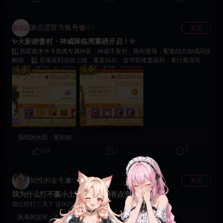
游点涩官方账号
关注
官方
✨火影娇妻村・神威降临周重磅开启！✨
1️⃣ 四星旗木卡卡西携专属神装「神威手里剑」限时登场，配套战力加成同步
解锁。 2️⃣ 至臻返利活动上线，覆盖钻石、金币双维度福利，累计最高可领
取 20000 钻。 3️⃣ 专属钻石礼包限购 2 次，累计 11776 钻即可获取四星卡卡
西全套养成资源。 4️⃣ 召唤可获得【集结精粹】，200个可兑换四星卡卡西或
专属神装「神威手里剑」。 5️⃣ 花之庭院新增互动女英雄，返利获赠高感度
礼盒，解锁成人色色专属剧情。 6️⃣ 本次限时福利时间优先，建议忍者们及
时参与活动提升战力，解锁珍稀奖励~
痴情的太阳：
挺好的
318
2
1
知性的金毛
关注
常驻玩家
我为什么打不赢小土豆?这BOSS有点变态妈的
我已经打三天了 这BOSS好TM变态
执着的篮球：
这BOSS设计出来就是劝氪的吧？