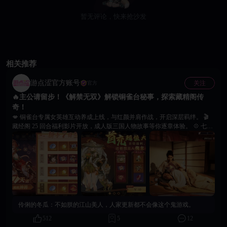
暂无评论，快来抢沙发
相关推荐
游点涩官方账号
关注
官方
🔥主公请留步！《解禁无双》解锁铜雀台秘事，探索藏精阁传
奇！
💋 铜雀台专属女英雄互动养成上线，与红颜并肩作战，开启深层羁绊。 🎬
藏经阁 25 回合福利影片开放，成人版三国人物故事等你逐章体验。 💠 七日
登录送女将＋随机神将，解锁蔡文姬、小乔等专属成人CG动画。 🌹 挑战铜
雀台专属副本，获取养成资源、提升好感，全队属性同步增强。 ⚔ 立即登
录《解禁无双》，携红颜踏三国，开启属于主公的三国传记！
伶俐的冬瓜：
不如朕的江山美人，人家更新都不会像这个鬼游戏。
512
5
12