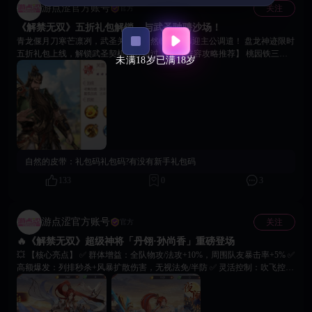
游点涩官方账号
关注
官方
《解禁无双》五折礼包解锁，与武圣驰骋沙场！
青龙偃月刀寒芒凛冽，武圣关羽已傲然临阵，恭迎主公调遣！ 盘龙神迹限时
五折礼包上线，解锁武圣契机不容错过！ ⚔【阵容攻略推荐】 桃园铁三角
未满18岁
已满18岁
（关羽 + 刘备 + 张飞）：激活专属羁绊可大幅提升全军攻防属性； 搭配珍
品「羊脂玉佩」，强化团队生存与续航能力，助力主公稳占战局先机。 📕
【武圣心得征集】 诚邀各位主公分享关羽培养攻略、阵容搭配，小编将从评
论区中抽取 3 位主公，送出独家专属「解禁无双资源补给包」！ ⏰ 活动倒
计时开启中，让武圣关羽为你横扫千军，问鼎三国霸业！
自然的皮带：
礼包码礼包码?有没有新手礼包码
133
0
3
游点涩官方账号
关注
官方
🔥《解禁无双》超级神将「丹翎·孙尚香」重磅登场
💥 【核心亮点】 ✅ 群体增益：全队物攻/法攻+10%，周围队友暴击率+5% ✅
高额爆发：列排秒杀+风暴扩散伤害，无视法免/半防 ✅ 灵活控制：吹飞控场
+封怒压制，非支配控一键清除 🎁【更多活动】 ➊ 专属幻武「枭姬烈弩」：
开局回怒+暴击伤害拉满，单挑全场生效 ➋ 传说皮肤「夜阑鹄梦」：朱红马
尾+流光裙摆，颜值收藏双在线 ⏰七日限时专属活动，即刻登录《解禁无