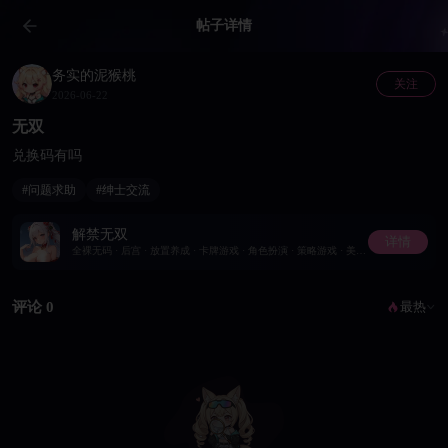
帖子详情
务实的泥猴桃
关注
2026-06-22
无双
兑换码有吗
#问题求助
#绅士交流
解禁无双
详情
全裸无码 · 后宫 · 放置养成 · 卡牌游戏 · 角色扮演 · 策略游戏 · 美少女
评论 0
最热