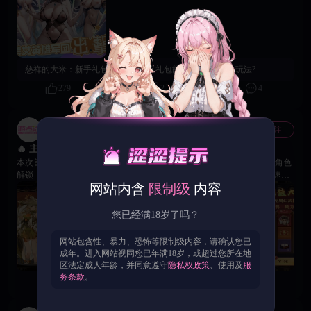
时竞技，全服争霸火热开启！运筹帷幄，决战沙场，书写属于你的江山美人
传奇！ 🙌 解锁绝代佳人的私密剧情与隐藏福利，亲身体验江山美人尽在掌
握的至高快感！
慈祥的大米：
新手礼包氪什么? 什么礼包能帮快点解锁18+玩法?
279
2
4
游点涩官方账号
关注
官方
🔥 主公们，《解禁无双》三国情缘专属福利震撼登场啦！
本次首充回馈全面升级，多档特惠礼包助力英雄养成、战力提升与红颜角色
解锁，让你的三国之旅更加精彩！ 💎 首充至尊礼包 开启豪华奖励，快速获
网站内含
限制级
内容
得四星神将黄月英及珍稀道具，解锁专属剧情任务，丰富互动玩法等待你的
探索。 💎 特惠成长礼包 超值30元礼包，轻松解锁黄月英稀有永久皮肤，同
时提升角色星级与好感度，养成效率直线提升，颜值战力双开花！ 💎 豪华
您已经满18岁了吗？
主公礼包 98元即可解锁刘备专属幻武【雌雄双股剑】，助力无双觉醒，全线
提升生命、双攻、双防与速度，让主公实力大幅跃升！ ❤️ 沉浸互动玩法 铜
网站包含性、暴力、恐怖等限制级内容，请确认您已
雀台与藏精阁玩法全新开启，多位红颜英雄等待你的召唤，触发丰富互动剧
成年。进入网站视同您已年满18岁，或超过您所在地
情，体验专属养成与战力加成，沉浸感满满！ 🙌 与美女英雄角色触发丰富
区法定成人年龄，并同意遵守
隐私权政策
、使用及
服
互动剧情，情趣宝箱内含蜡烛，皮鞭，震动棒，电击仪等多种互动道具，体
务条款
。
199
1
0
验三国版18禁成人玩法。 🙌 藏精阁内更有专属三国主题成人福利影片，扮
演刘备三顾茅庐与性转版诸葛亮女谋士发生令人遐想连篇的涩涩情节！