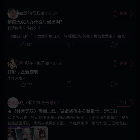
如意的雪糕
关注
常驻玩家
解禁无双大乔什么时候出啊?
我请问呢？等好久了
细腻的自行车：
故意不放出来，等后面没新英雄了再当救世主UP骗氪
402
1
2
喜悦的小兔子
关注
常驻玩家
好耶，是新游戏
来噜来噜～
299
1
0
游点涩官方账号
关注
官方
🔥《解禁无双》震撼上线，诚邀诸位主公踏乱世、定江山！
📜 名将云集，智定乾坤 海量三国武将随心招募，百变流派自由搭配！搭配
智能放置系统，离线自动累积资源。 🌹 红颜相伴，情动乱世 三国绝色佳人
齐聚，解锁限制级成人剧情与调教系统专属道具，体验乱世中的柔情羁绊。
🎁 开服献礼，福利拉满 首周七日签到解锁限定美人等丰厚好礼！首周挂机
收益翻倍，领取招募好物与情缘道具！ ⚔️ 王权争霸，谁主沉浮 万人同服实