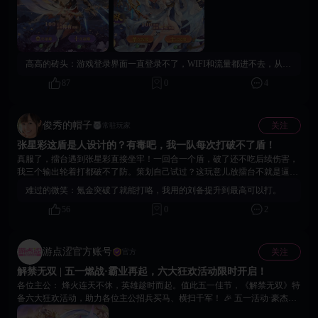
双》，执掌箭神之威，开启全新征伐传奇！
高高的砖头：
游戏登录界面一直登录不了，WIFI和流量都进不去，从新下载游戏也进不去
87
0
4
俊秀的帽子
关注
常驻玩家
张星彩这盾是人设计的？有毒吧，我一队每次打破不了盾！
真服了，擂台遇到张星彩直接坐牢！一回合一个盾，破了还不吃后续伤害，
我三个输出轮着打都破不了防。策划自己试过？这玩意儿放擂台不就是逼人
氪金？
难过的微笑：
氪金突破了就能打咯，我用的刘备提升到最高可以打。
56
0
2
游点涩官方账号
关注
官方
解禁无双 | 五一燃战·霸业再起，六大狂欢活动限时开启！
各位主公： 烽火连天不休，英雄趁时而起。值此五一佳节，《解禁无双》特
备六大狂欢活动，助力各位主公招兵买马、横扫千军！ 🎉 五一活动·豪杰必
看 🔥 活动副本 | 限时破关 活动期间，挑战专属副本，通关即有概率掉落稀