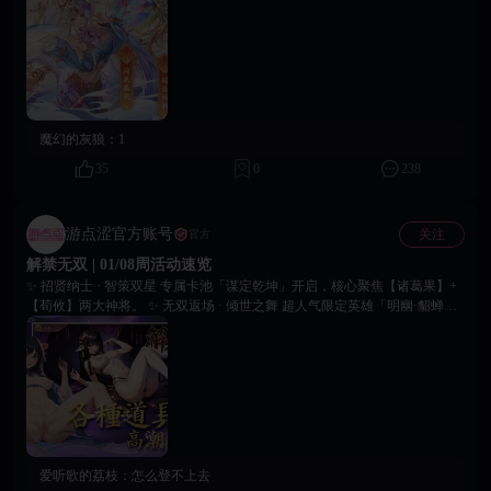
有道具。 💎 充值返钻｜十倍犒赏 军需告急？主公莫慌！活动期间充值，立
享十倍钻石返还。 ⚡ 限时双倍 | 收益掉落 兵贵神速，粮草先行。关卡掉落、
体力购买等统统翻倍。 🎁 特惠礼包｜惊喜开箱 五一限定超值礼包，内含稀
有将魂、进阶石、元宝等养成资源。 📅 七日连登 | 天天惊喜 每日登录签到
即可领取五一专属奖励，七日满签更有神秘神将碎片！ 🎊 五一嘉年华｜赢
取限定好礼 完成五一专属任务（如攻城次数、招募武将等），即可兑换活动
限定称号、头像框、稀有道具。 感谢诸位主公一直以来的征战与陪伴。别忘
魔幻的灰狼：
1
记使用【18game51kl】前往游戏内领取礼包。愿你在解禁无双的三国世界
里，收尽天下英雄，打遍九州无敌，坐拥江山美人。祝各位主公假期愉快，
35
0
238
副本全通，十连全金！ 18Game官方团队 2026年04月30日
游点涩官方账号
关注
官方
解禁无双 | 01/08周活动速览
✨ 招贤纳士 · 智策双星 专属卡池「谋定乾坤」开启，核心聚焦【诸葛果】+
【荀攸】两大神将。 ✨ 无双返场 · 倾世之舞 超人气限定英雄「明幽·貂蝉」
再度降临！ ✨ 限时活动 · 神器归墟 「神州秘宝」限时开启，起源级神器
【昊天塔】再度返场。 智将临阵，神兵归墟，战场因你而变。即刻登录《解
禁无双》，谱写属于你的无双传说！
爱听歌的荔枝：
怎么登不上去