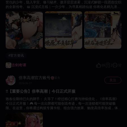
世仇的少年，隐入学宫、修习秘术、拨开层层迷雾，沉浸式解锁一段恩怨交织
的全新传奇。 📖 沉浸式主线｜一介少年，为寻真相踏仙途 你将化名鹤九潜入
太乙学宫，以偃术学子的身份蛰伏修行，追查兄长遇害的尘封真相，在修行历
练中揭开藏在仙门盛世下的惊天阴谋。 ⚙️ 偃甲养成｜百种灵偃，打造专属战
力战队 游戏内含70余位性格、人设、技能各不相同的偃甲灵体，可召唤收
集、升级升星、改造进阶，自由培养强力偃甲，成为你闯荡仙途的核心助力。
🧠 策略回合｜属性博弈，告别无脑刷图 经典3D回合制战斗，依托火、木、
水、阴、阳五行属性克制，搭配独特契灵系统解锁专属被动，灵活搭配阵容羁
绊，每一场对战都考验策略布局。 💞 知己羁绊｜仙途相伴，解锁温情奇遇 修
行路上邂逅多位风骨各异的绝美知己，深度互动增进好感，解锁专属剧情与专
属福利，每日登录即可领取丰厚养成奖励，仙途从不独行。 🎙️ 顶配视听｜全
程番剧式影院级体验 全剧情动画演绎+全程专业配音，特邀鼎级知名声优助
#官方资讯
阵，人物鲜活、剧情细腻，沉浸式感受古剑仙侠的风骨与温柔。 📜 偃术新开
章，古剑赴新约。即刻登入18Game平台，搜索《古剑奇谭》并下载，共赴这
古剑奇谭
16
2
32
场千年偃仙之约！
倍率高潮官方账号
官方
关注
2026-06-17
‼️【重要公告】倍率高潮｜今日正式开服
致各位期待已久的牌手： 久等了！经过精心打磨与持续优化，《倍率高潮》
今日正式开服！🎮 每一次出牌都可能创造奇迹，每一次连锁都可能突破极
限。在这里，你将通过构筑专属卡组、组合强力效果、触发高倍率加成，体验
分数不断攀升的畅快战斗乐趣。 属于你的挑战之旅，现在正式开启—— 💫
【开服信息】 ▫️ 开服时间：2026年06月17日 ▫️ 游戏类型：策略卡组构筑 × 高倍
率爽感体验 🎁【开服福利】 ✨ 超值礼包 创角后即可解锁超值礼包，限购1
次。购买后可立即获得丰厚奖励，并在后续登录3天内陆续领取额外奖励。超