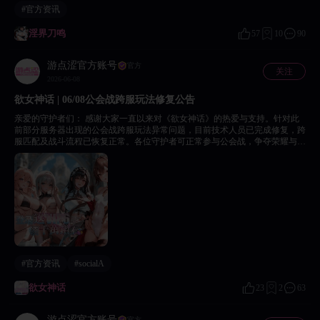
守壁垒，攻坚限时秘境突破极限。怒气系统蓄能爆气，瞬步突袭+近战连斩
#官方资讯
+全屏特效，复刻番剧级压迫感与打击爽感。 🙌 热血刀战、灵压爆燃、羁绊
对决——这场横跨三界的终极之战，只为热爱而来。唤醒斩魄刀神力，斩碎黑
淫界刀鸣
57
10
90
暗，劈出属于你的巅峰传奇！
游点涩官方账号
官方
关注
2026-06-08
欲女神话 | 06/08公会战跨服玩法修复公告
亲爱的守护者们： 感谢大家一直以来对《欲女神话》的热爱与支持。针对此
前部分服务器出现的公会战跨服玩法异常问题，目前技术人员已完成修复，跨
服匹配及战斗流程已恢复正常。各位守护者可正常参与公会战，争夺荣耀与奖
励。 温馨提示：相关跨服玩法将在6月9日零点初始化后恢复开放，敬请留
意。 若您在游戏中仍遇到异常情况，请及时联系平台客服或在本帖下方进行
留言。祝各位公会战武运昌隆，战无不胜！ 欲女神话运营团队 2026年6月8日
#官方资讯
#socialA
欲女神话
23
2
63
游点涩官方账号
官方