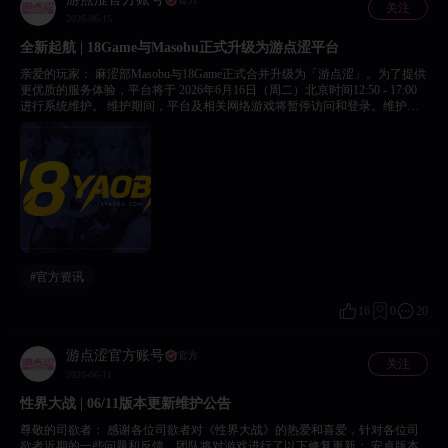
关注
2026-06-15
全新起航 | 18Game与Masobu正式升级为游点涩平台
亲爱的玩家： 麻涩部Masobu与18Game正式合并升级为「游点涩」。为了提供
更优质的服务体验，平台将于 2026年6月16日（周二）北京时间12:50 - 17:00
进行系统维护。 维护期间，平台及相关网络游戏将暂停访问和登录。维护完
成后，您的账号数据、会员权益及G点资产等均不会受到影响。 如维护时间有
所调整，我们将通过官方渠道及时通知。感谢您的理解与支持！ 游点涩运营
团队 2026年6月15日 查看最新消息： 微博： https://weibo.com/u/7993191720
X： https://x.com/YouDianSe_game DC： https://discord.com/invite/Y6FGbCcFhv
TG： https://t.me/YoudianseGame
#官方资讯
16
0
20
游点涩官方账号
官方
关注
2026-06-11
性界大战 | 06/11版本更新维护公告
尊敬的司欲者： 感谢各位司欲者对《性界大战》的热爱和喜爱，针对各位司
欲者近期的一些问题和反馈，团队将对游戏进行了以下修复更新： 安卓版本