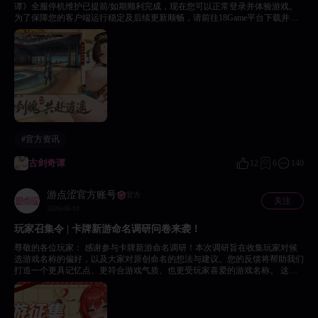
谭》全服停机维护已提前/如期顺利完成，现在您可以正常登录并体验游戏。
为了保障您的客户端运行稳定及后续更新顺畅，请前往18Game平台下载并安
装最新版本的游戏包，以获得最佳游戏体验。、 📢 维护补偿说明 为弥补本
次维护对您造成的不便，游戏已为全服玩家准备了丰厚的维护补偿礼包。请您
在下载更新包体后前往游戏内邮箱系统进行查收。 再次感谢各位仙家道友对
《古剑奇谭》的支持与厚爱。如您在登录或下载过程中遇到任何问题，请联系
18Game平台客服寻求帮助。感谢你的支持和理解。 《古剑奇谭》运营团队
2026年6月12日
#官方资讯
古剑奇谭
12
6
140
游点涩官方账号
官方
关注
2026-06-10
玩家召集令 | 卡牌新游命名调研问卷来袭！
尊敬的各位玩家： 感谢参与卡牌新游命名调研！本次调研旨在收集玩家对候
选游戏名称的偏好，以及大家对原创命名的想法与建议。您的反馈将帮助我们
打造一个更具记忆点、更符合游戏气质、也更受玩家喜爱的游戏名称。 这是
一款以近未来都市为背景的卡牌竞技新游。在霓虹闪烁、繁华喧嚣的城市表象
之下，隐藏着一个只向少数人开放的神秘牌局网络。这里汇聚了天赋异禀的牌
手、风格鲜明的都市红人、暗中操盘全局的组织者，以及围绕“小丑牌”展开的
利益争夺、名望较量与命运博弈。 目前游戏正处于优化打磨阶段，您的喜