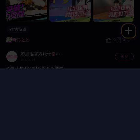
常、赛季长线内容充足，俯视角爽快连招，元素联动拉满，沉浸式割草战斗超
2026年06月10日
解压！ ✅独家PVP竞技模式，操作碾压数值 竞技模式等级数值平衡压缩，无
氪金碾压、无数值霸凌！低练度靠搭配与操作，也能逆袭高阶大佬，技术策略
至上，对局纯粹公平！ 💬 洞天已启，奇门待君入局！开局随机卦象定运势，
随手占一卦。 👇 评论区扣 1-5 任意数字，对应你的开局本命卦： 【1】乾卦 ·
伤害爆表 【2】坤卦 · 保命无敌 【3】震卦 · 雷击召唤 【4】坎卦 · 冰冻控场
#官方资讯
【5】离卦 · 灼烧割草 🎁 每人一卦，看看谁的开局天命最强！抽好运仙师送上
线福利兑换码，与小编共赴一场中式志怪奇遇！
奇门之上
20
3
11
游点涩官方账号
官方
关注
2026-06-04
性界大战 | 06/04延迟开服通知
尊敬的司欲者： 感谢各位司欲者对《性界大战》的热爱和喜爱。由于本次合
服需要合并多组服务器数据，内容较多，目前未能按照预计时间开服。服务器
开服时间需要延后： 预计延长时间：2小时，给各位带来的不便还请您谅解！
由于本次时间较久，给各位司欲者的补偿如下： 合服补偿： 绯欲结晶800，进
阶石500，位面碎片2，位面棱镜2，5星随机碎片20，高级探宝券2，宝石碎片
礼盒5 维护补偿： 绯欲结晶1000，绯欲币100000，高级缔约券10，位面碎片
10，星空结晶10 下载客户端可前往18YAOBA平台搜索：《性界大战》进行最
新的游戏包下载安装更新.若您有其他反馈建议，欢迎随时联系我们。玩家交
流群：579767615 游玩时，建议选择推荐的服务器，以获得最顺畅的体验。若
您有其他反馈建议，欢迎随时联系我们。再次感谢您对《性界大战》的支持，
我们将不断听取玩家们的声音，给大家更好的游戏体验！ 《性界大战》运营
团队 2026年06月04日