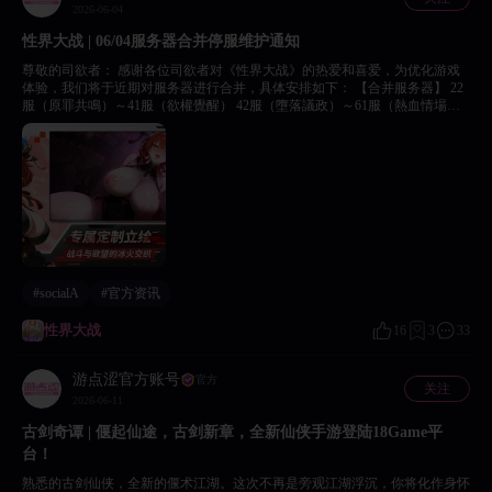
2026-06-04
性界大战 | 06/04服务器合并停服维护通知
尊敬的司欲者： 感谢各位司欲者对《性界大战》的热爱和喜爱，为优化游戏
体验，我们将于近期对服务器进行合并，具体安排如下： 【合并服务器】 22
服（原罪共鳴）～41服（欲權覺醒） 42服（墮落議政）～61服（熱血情場）
62服（風月戰紀）～81服（欲海沉浮） 将进行服务器合并，合并后各服务器
登录入口及名称保持不变，无需重新选服，正常登录即可 【停服维护时间】
2026年06月04日16:00 【其他事项】 1、停服维护时长预计4小时，如遇到特殊
情况，停服时间可能进行顺延，请以最新公告为准 2、合服补偿&维护补偿将
在更新完成后24小时内进行发放 合服补偿：绯欲结晶800，进阶石500，位面
碎片2，位面棱镜2，5星随机碎片20，高级探宝券2，宝石碎片礼盒5 维护补
偿：绯欲结晶800，绯欲币50000，高级缔约券5 下载客户端可前往18Game平
台搜索：《性界大战》进行最新的游戏包下载安装更新。游玩时，建议选择推
荐的服务器，以获得最顺畅的体验。 若您有其他反馈建议，欢迎随时联系我
们，玩家交流群：579767615。再次感谢您对《性界大战》的支持，我们将不
#socialA
#官方资讯
断听取玩家们的声音，给大家更好的游戏体验！ 《性界大战》运营团队 2026
年06月04日
性界大战
16
3
33
游点涩官方账号
官方
关注
2026-06-11
古剑奇谭 | 偃起仙途，古剑新章，全新仙侠手游登陆18Game平
台！
熟悉的古剑仙侠，全新的偃术江湖。这次不再是旁观江湖浮沉，你将化作身怀