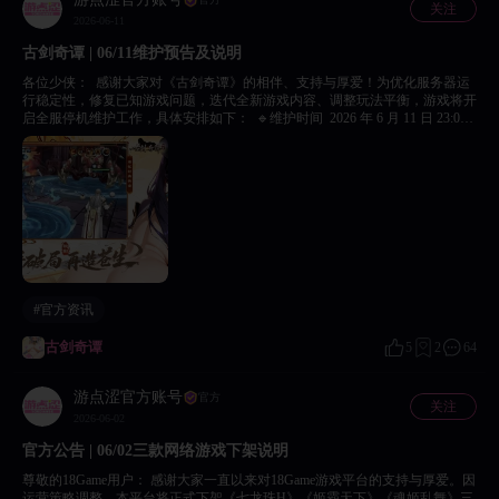
关注
2026-06-11
古剑奇谭 | 06/11维护预告及说明
各位少侠： 感谢大家对《古剑奇谭》的相伴、支持与厚爱！为优化服务器运
行稳定性，修复已知游戏问题，迭代全新游戏内容、调整玩法平衡，游戏将开
启全服停机维护工作，具体安排如下： 🔹维护时间 2026 年 6 月 11 日 23:00
— 6 月 12 日 12:00 * 本次维护时长会根据实际更新进度灵活调整，可能提前
开服或小幅顺延，敬请留意后续官方通知。请各位少侠提前安排游戏时间，防
止角色数据丢失、进度回档等异常情况发生。 🔹补偿说明 维护结束服务器开
服后，我们将通过游戏内邮件统一发放维护补偿福利，可自行前往邮箱查收领
取。若维护期间有任何疑问，可通过官方客服渠道反馈咨询。再次感谢各位的
理解与耐心等候，祝诸位御剑行侠，寻仙顺遂！ 《古剑奇谭》运营团队 2026
年6月11日
#官方资讯
古剑奇谭
5
2
64
游点涩官方账号
官方
关注
2026-06-02
官方公告 | 06/02三款网络游戏下架说明
尊敬的18Game用户： 感谢大家一直以来对18Game游戏平台的支持与厚爱。因
运营策略调整，本平台将正式下架《七龙珠H》《姬霸天下》《魂姬乱舞》三