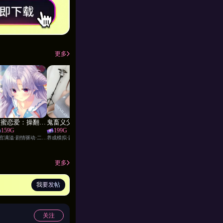
更多
甜蜜恋爱：操翻静玖的处女穴
鬼畜义父之姐妹條教!
新天域 ：前女友分手？鸡巴逆袭后宫！
嫂子
美女
159
G
199
G
209
G
239
G
199
子宫满溢·剧情驱动·二次元·职场OL·幻想职业·视觉小说·女性主角·调教·换装·女仆
养成模拟·剧情驱动·群交·真人扮演·巨乳·家庭伦理·角色扮演·父女·姐妹花
复仇·剧情驱动·异世界穿越·后宫·家庭伦理·幻想职业·角色扮演·女王·御姐·姐妹花
NTR·亚洲3D·剧情驱动·人妻·幻想职业·调教
更多
我要发帖
关注