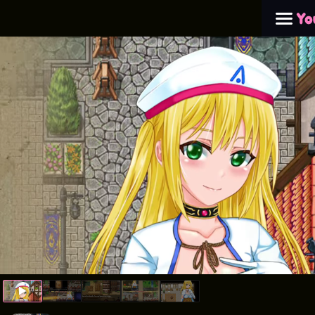
精液炼金术士：操遍冒险者榨汁 （炼金冒险谭）