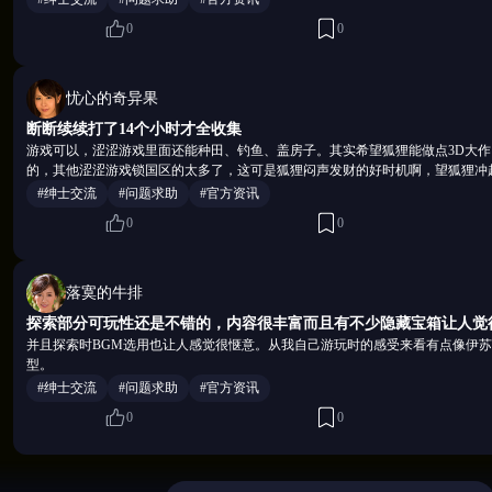
0
0
忧心的奇异果
断断续续打了14个小时才全收集
游戏可以，涩涩游戏里面还能种田、钓鱼、盖房子。其实希望狐狸能做点3D大
的，其他涩涩游戏锁国区的太多了，这可是狐狸闷声发财的好时机啊，望狐狸冲
#绅士交流
#问题求助
#官方资讯
0
0
【试炼之塔·极限挑战】
通关后追加内容：
系列高难度战斗关卡
落寞的牛排
考验玩家策略与配置
探索部分可玩性还是不错的，内容很丰富而且有不少隐藏宝箱让人觉
并且探索时BGM选用也让人感觉很惬意。从我自己游玩时的感受来看有点像伊苏
提供额外成就与奖励
型。
面向追求挑战的玩家
#绅士交流
#问题求助
#官方资讯
0
0
【城镇任务·支线补充】
各城镇居民发布支线：