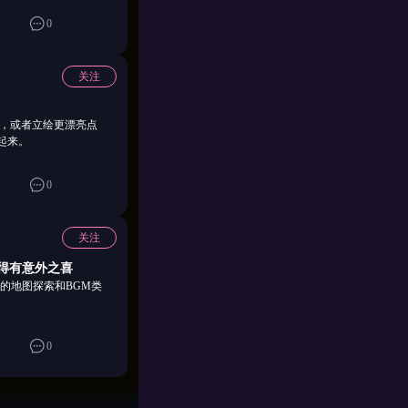
0
关注
作，或者立绘更漂亮点
起来。
0
关注
得有意外之喜
的地图探索和BGM类
0