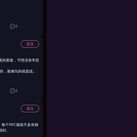
0
关注
尾的那套，可惜没有常驻
产的，最难玩的就是战
能不能别脱丝袜能不能别
0
脱丝袜能不能别脱丝袜能
不能别脱丝袜能不能别脱
关注
每个NPC都差不多有独
很好。