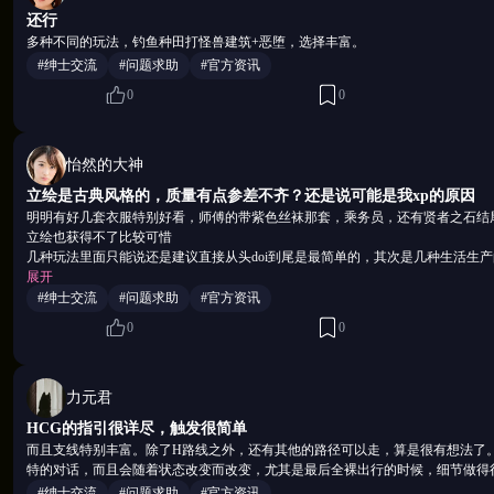
还行
自由组建战斗队伍
多种不同的玩法，钓鱼种田打怪兽建筑+恶堕，选择丰富。
尝试不同战术风格搭配
#绅士交流
#问题求助
#官方资讯
0
0
【和平路线·非战选择】
非战斗向任务路线：
怡然的大神
农业种植：培育稀有作物
立绘是古典风格的，质量有点参差不齐？还是说可能是我xp的原因
资源收集：扩建住宅设施
明明有好几套衣服特别好看，师傅的带紫色丝袜那套，乘务员，还有贤者之石结
鱼类追寻：挑战钓鱼成就
立绘也获得不了比较可惜
几种玩法里面只能说还是建议直接从头doi到尾是最简单的，其次是几种生活生
满足不同玩家偏好需求
斗，一如既往的用脚填的数值，要玩最好还是调整下数据
展开
#绅士交流
#问题求助
#官方资讯
能不能别脱丝袜能不能别脱丝袜能不能别脱丝袜能不能别脱丝袜能不能别脱丝袜
0
0
脱丝袜能不能别脱丝袜能不能别脱丝袜能不能别脱丝袜能不能别脱丝袜能不能别
不能别脱丝袜能不能别脱丝袜能不能别脱丝袜能不能别脱丝袜能不能别脱丝袜能
丝袜能不能别脱丝袜能不能别脱丝袜
力元君
HCG的指引很详尽，触发很简单
而且支线特别丰富。除了H路线之外，还有其他的路径可以走，算是很有想法了。
特的对话，而且会随着状态改变而改变，尤其是最后全裸出行的时候，细节做得
#绅士交流
#问题求助
#官方资讯