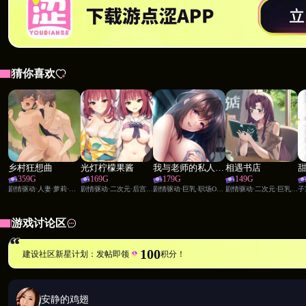
猜你喜欢
乡村狂想曲
光灯柠檬果酱
我与老师的私人课程1
相遇书店
359
G
169
G
179
G
149
G
剧情驱动·人妻·萝莉·幻想职业·角色扮演·姐妹花
剧情驱动·二次元·后宫·校园·幻想职业·视觉小说·角色扮演·姐妹花·教师·同学
剧情驱动·巨乳·职场OL·幻想职业·视觉小说·调教·角色扮演·教师
剧情驱动·二次元·巨乳·视觉小说·女性主角·调教·策略游戏
游戏讨论区
【佣兵机制·战斗定制】
100
建设社区新星计划：发帖即领
积分！
地下城路线专属系统：
四名佣兵可供雇佣
安静的鸡翅
每名佣兵拥有独特天赋