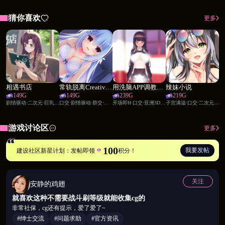
猜你喜欢
更多
相遇书店
常轨脱离Creative 1
用洗脑APP调教清纯大小姐的模拟游戏
辣妹小说
甜
149
G
149
G
239
G
219
G
【沙盒世界·自由探索】
剧情驱动·二次元·巨乳·视觉小说·女性主角·调教·策略游戏
口交·剧情驱动·群交·二次元·后宫·视觉小说·角色扮演·女仆·同学
开场即H·口交·亚洲3D·养成模拟·群交·后宫·时间管理·调教
子宫满溢·口交·二次元·后宫·校园·幻想职业·调教·兄妹乱伦·女王·姐妹花·青梅竹马
五年打磨的大型沙盒：
游戏讨论区
以学校与城镇为广阔背景
更多
探索14位以上可攻略女性角色
100
我要发帖
建设社区新星计划：发帖即领
积分！
每位角色拥有独立住宅、职业与故事
丰富任务系统构建完整世界
关注
安静的鸡翅
【角色塑造·深度互动】
就喜欢这种不需要战斗刷等级就能收集cg的
非常社保，cg还有提示，爱了爱了~
重点刻画主要角色：
#绅士交流
#问题求助
#官方资讯
每位可攻略角色具备完整背景设定