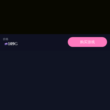
独特美术风格呈现：
简洁二维画面聚焦内容呈现
精良制作保证基础体验
建筑与角色设计注重功能性
接受度因审美偏好而异
价格
购买游戏
109
G
【背景构建·沉浸世界】
城镇与学校双场景：
学校生活展现日常互动
城镇探索提供多元机遇
每个地点隐藏独特故事
APP下载
环境细节丰富游戏体验
永久收藏本站
【任务系统·故事驱动】
简体中文
角色专属任务链：
通过任务了解角色背景