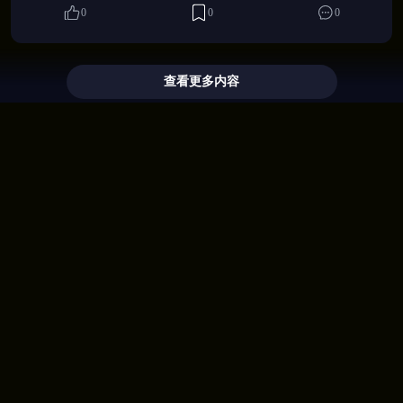
0
0
0
独立故事线展现个性与经历
众多任务推动关系发展
互动选择影响角色命运
查看更多内容
【简约画风·专注体验】