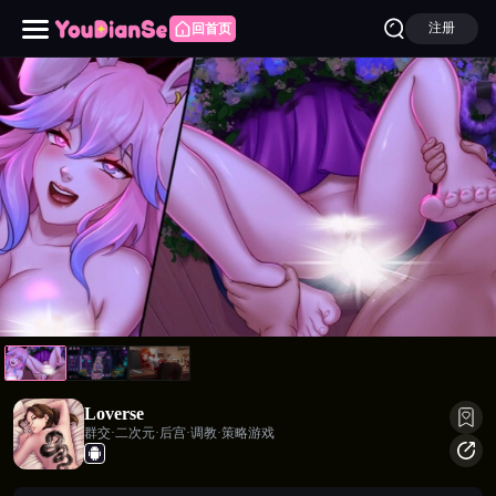
注册
回首页
Loverse
Loverse
群交·二次元·后宫·调教·策略游戏