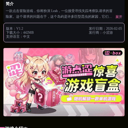
简介
一款点击冒险游戏，你将扮演 Leah，一位接受寻找失踪考察队请求的冒
险家。这个请求的问题在于，这个岛屿是许多巨型昆虫的家园，它们非
展开
常乐意以 Leah 可能不会预料到的方式欢迎她...
版本：
V1.2
发行日期：
2026-02-05
下载大小：
442MB
发行商：
小涩游
支持语言：
中文