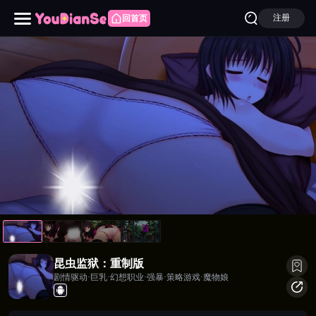
注册
回首页
昆虫监狱：重制版
昆虫监狱：重制版
剧情驱动·巨乳·幻想职业·强暴·策略游戏·魔物娘