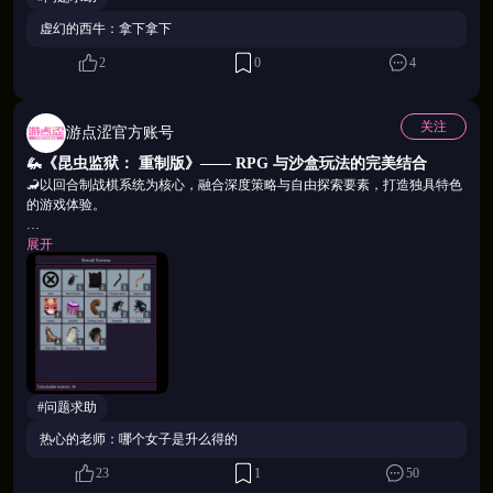
虚幻的西牛：拿下拿下
2
0
4
关注
游点涩官方账号
🦗《昆虫监狱： 重制版》—— RPG 与沙盒玩法的完美结合
🦂以回合制战棋系统为核心，融合深度策略与自由探索要素，打造独具特色
的游戏体验。
🪳在战斗中，玩家需要根据敌方配置与地形变化，合理规划虫子的行动顺序
展开
与技能释放时机，充分考验战术思维与阵容搭配能力，让每一场战斗都充满
挑战与变化。
🦟同时，游戏引入沙盒式探索玩法，玩家可以在广阔的世界中自由行动，发
掘隐藏关卡、支线任务与稀有虫种。
🪲不同虫种拥有各自独特的能力与定位，可组合出多样化的战术流派，为战
斗带来更多可能性与乐趣，持续激发探索与收集的动力。
#问题求助
热心的老师：哪个女子是升么得的
23
1
50