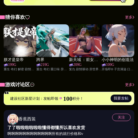
猜你喜欢
更多
朕才是皇帝
跨界
新天域 ：前女友分手？鸡巴逆袭后宫！
小小神明的创造法
199
G
219
G
209
G
109
G
重生·奇幻·解密·剧情驱动·异世界穿越·后宫·时间管理·幻想职业·放置卡牌
重生·奇幻·重口味·异世界穿越·校园·强暴·视觉小说·禁锢·调教·角色扮演
复仇·剧情驱动·异世界穿越·后宫·家庭伦理·幻想职业·角色扮演·女王·御姐·姐妹花
开场即H·子宫满溢·口交·重口味·二次元·后宫·强暴·禁锢·调教·角色扮演
游戏讨论区
更多
游戏剧情与原剧平行展开，虽有一些细微改动，但没
有大规模的剧情重构。
100
我要发帖
建设社区新星计划：发帖即领
积分！
关注
香蕉西装
了了啦啦啦啦啦啦懂得都懂所以喜欢发货
啊啊啊啊啊啊啊啊啊啊啊啊所有的就行价格和v