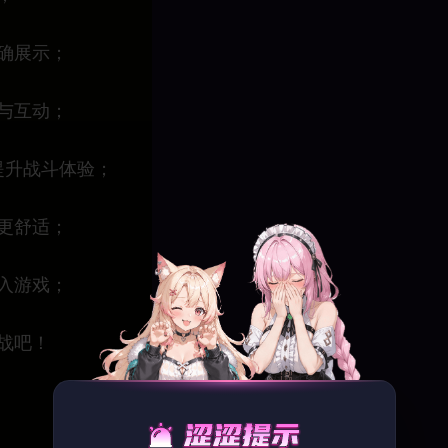
确展示；
与互动；
提升战斗体验；
更舒适；
入游戏；
战吧！