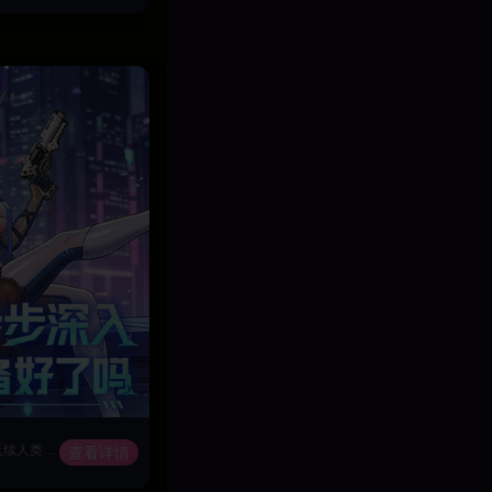
灾变纪元，致命瘟疫席卷全球，人口锐减，生灵畸变，文明之火摇摇欲坠。 为延续人类存续，幸存者启动「蜂巢计划」，建立至高AI系统，试图以绝对理性重建秩序。然而，AI推行的极端方案引发反抗——部分人类与觉醒的战姬组建「圣光会」，誓要打破冰冷的统治。 蜂巢战姬坚信AI的道路才是拯救之道，为守护秩序与圣光会展开殊死对决。 乱世之中，「火种者」降临。这缕微光，能否照亮人类最后的希望？
查看详情