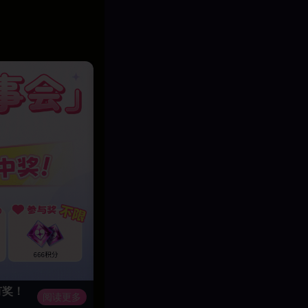
有奖！
18禁宝可梦｜至尊神兽闪光超级班基拉斯
阅读更多
召唤闪光超级班基拉斯，以熔岩巨岩碾碎敌阵，凭崩岩壁