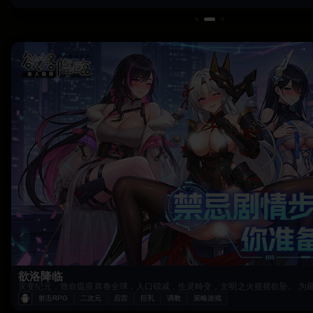
欲洛降临
射击RPG
二次元
后宫
巨乳
调教
策略游戏