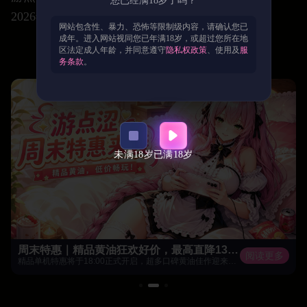
您已经满18岁了吗？
2026年06月26日
网站包含性、暴力、恐怖等限制级内容，请确认您已
成年。进入网站视同您已年满18岁，或超过您所在地
区法定成人年龄，并同意遵守
隐私权政策
、使用及
服
喜欢这篇文章?
务条款
。
未满18岁
已满18岁
周末特惠｜精品黄油狂欢好价，最高直降130G点！
阅读更多
精品单机特惠将于18:00正式开启，超多口碑黄油佳作迎来超值优惠！