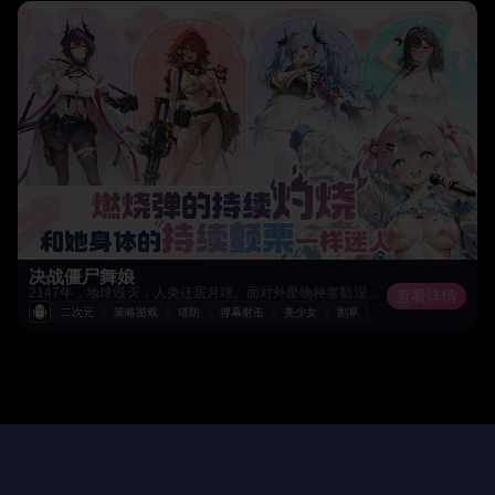
决战僵尸舞娘
2147年，地球毁灭，人类迁居月球。面对外星物种塞勒涅之裔的威胁，注射硅基孢子成为唯一的战斗手段——但孢子会逐步吞噬使用者的意识。你将扮演携带特殊血清的异能体，率领远征军深入禁地，在变异与人性的边界上，揭开月球最深处的惊天秘密。
查看详情
二次元
策略游戏
塔防
弹幕射击
美少女
割草