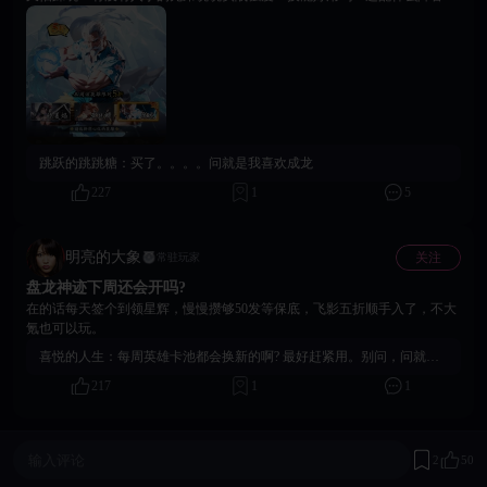
推图和竞技场能不能上场？五折看着挺香，但要是就怕没那么强，来个大佬
给点建议，值得冲吗？在线等，挺急的！快下线了。
跳跃的跳跳糖：
买了。。。。问就是我喜欢成龙
227
1
5
明亮的大象
关注
常驻玩家
盘龙神迹下周还会开吗?
在的话每天签个到领星辉，慢慢攒够50发等保底，飞影五折顺手入了，不大
氪也可以玩。
喜悦的人生：
每周英雄卡池都会换新的啊? 最好赶紧用。别问，问就是道具过期过。
217
1
1
输入评论
2
50