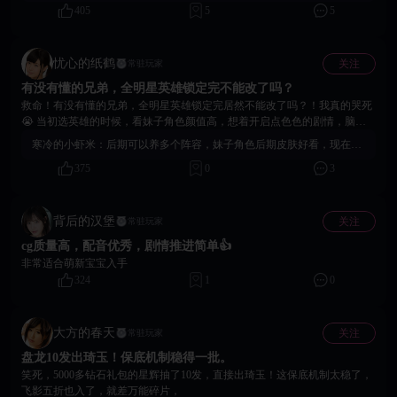
405
5
5
忧心的纸鹤
关注
常驻玩家
有没有懂的兄弟，全明星英雄锁定完不能改了吗？
救命！有没有懂的兄弟，全明星英雄锁定完居然不能改了吗？！我真的哭死
😭 当初选英雄的时候，看妹子角色颜值高，想着开启点色色的剧情，脑子
一热就锁定了。结果现在推图推不动了，才发现另外五折的强度这么猛，清
寒冷的小虾米：
后期可以养多个阵容，妹子角色后期皮肤好看，现在留着收藏也不错啊
场能力一绝，悔得我肠子都青了！为啥要搞锁定不能改啊，官方能不能出个
375
0
3
解锁功能啊，我愿意花材料改啊！
背后的汉堡
关注
常驻玩家
cg质量高，配音优秀，剧情推进简单👍
非常适合萌新宝宝入手
324
1
0
大方的春天
关注
常驻玩家
盘龙10发出琦玉！保底机制稳得一批。
笑死，5000多钻石礼包的星辉抽了10发，直接出琦玉！这保底机制太稳了，
飞影五折也入了，就差万能碎片，