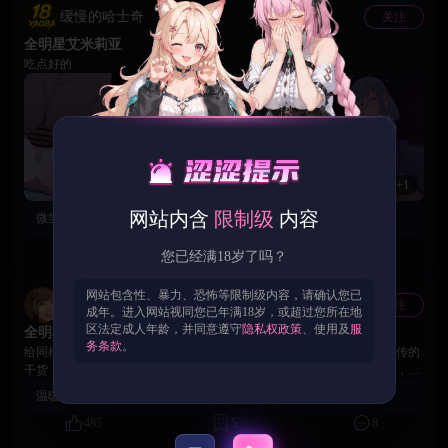
缓慢的哈士奇
关注
全明星艾米莉亚
吃点好的
+1
网站内含
限制级
内容
微笑的小熊猫：
都有啥角色
1.2k
3
1
您已经满18岁了吗？
网站包含性、暴力、恐怖等限制级内容，请确认您已
犹豫的茉莉
关注
常驻玩家
成年。进入网站视同您已年满18岁，或超过您所在地
区法定成人年龄，并同意遵守
隐私权政策
、使用及
服
全明星个人推图攻略
务条款
。
给同样是新手的兄弟们分享下我整理的个人攻略，都是跨服群里老玩家传的
干货！新手统一氪赤瞳准没错，这英雄就是版本答案，谁的赤瞳练得猛，前
期基本就能横着走！最开始建议狂堆赤瞳、卡卡、狂三、晚美这四个，阵容
温暖的蜗牛：
签到
直接拉满。重点说下，跨服里大家都公认觉醒狂三是最优解，强度远超觉醒
485
5
8
卡卡，前中期就是纯拼赤瞳的练度，资源全砸给这几位，推图、竞技场都不
费劲，新手照着玩没错。