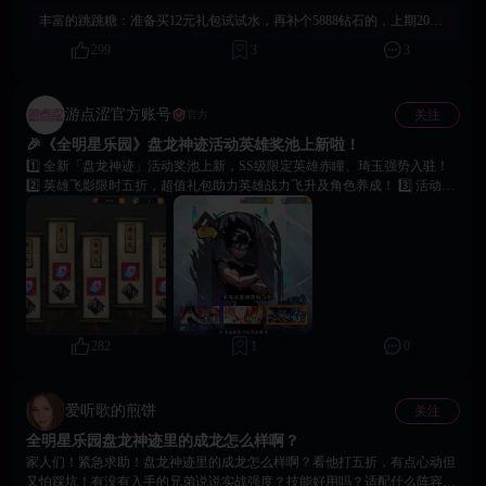
丰富的跳跳糖：
准备买12元礼包试试水，再补个5888钻石的，上期20抽出的SS，这周有点衰了
299
3
3
游点涩官方账号
关注
官方
🎉《全明星乐园》盘龙神迹活动英雄奖池上新啦！
1️⃣ 全新「盘龙神迹」活动奖池上新，SS级限定英雄赤瞳、琦玉强势入驻！
2️⃣ 英雄飞影限时五折，超值礼包助力英雄战力飞升及角色养成！ 3️⃣ 活动期
间，七日签到送免费祈愿道具、海量钻石等你领取！ 4️⃣ 祈愿必返「龙魂水
晶」，可换取永恒神枪、兑换SS级色色英雄！ 5️⃣ 登录《全明星乐园》领取
限时专属福利，立即加入限时折扣！ ⏰ 活动时间：11月27日 - 12月3日，立
即加入，开启你的狂欢冒险！🔥
282
1
0
爱听歌的煎饼
关注
全明星乐园盘龙神迹里的成龙怎么样啊？
家人们！紧急求助！盘龙神迹里的成龙怎么样啊？看他打五折，有点心动但
又怕踩坑！有没有入手的兄弟说说实战强度？技能好用吗？适配什么阵容？