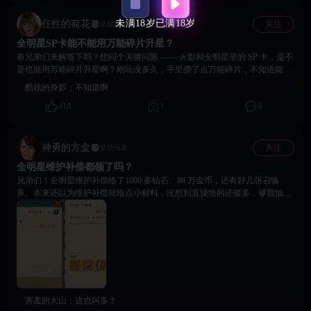
未满18岁
已满18岁
任性的荷花
关注
常驻玩家
全明星SP卡能不能用万能碎片升星？
有兄弟们来解答下吗？想问个关键问题 —— 火影和全明星里的 SP 卡，是不
是也能用万能碎片升星啊？刚玩没多久，手里攒了点万能碎片，不知道能不
能用在这俩游戏的 SP 卡上。要是能通用在SP卡养成就省大事了！有没有大
酷炫的身影：
不知道啊
佬指点下，别让我白囤碎片啊😭
410
1
6
神勇的方盒
关注
常驻玩家
全明星维护补偿都领了吗？
兄弟们！全明星维护补偿给了1000 多钻石、88 万金币，还有好几张召唤
券。本来还以为维护补偿就给点小材料，没想到直接给的还挺多，够我抽好
几发限定卡池了，天女兽和兵长我来了！必须夸一句，这波福利诚意拉满，
官方继续保持啊！
害羞的大山：
这也叫多？