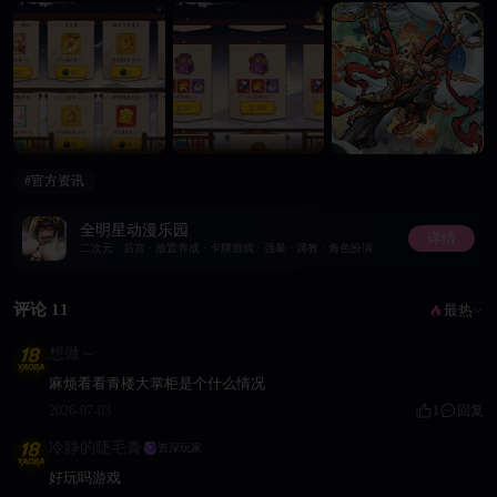
#官方资讯
全明星动漫乐园
详情
二次元 · 后宫 · 放置养成 · 卡牌游戏 · 强暴 · 调教 · 角色扮演
评论 11
最热
想做～
麻烦看看青楼大掌柜是个什么情况
2026-07-03
1
回复
冷静的睫毛膏
资深玩家
好玩吗游戏