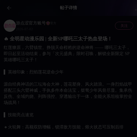
帖子详情
游点涩官方账号
官方
关注
2026-07-02
🔥 全明星动漫乐园 | 全新SP哪吒三太子热血登场！
红莲燎原，六臂镇世。挣脱天命桎梏的逆命神将 —— 哪吒三太子，
即日起至活动结束，参与「次元盛典」限时召唤，解锁全新限定 SP 
英雄哪吒三太子！

▌ 英雄印象：烈焰莲花逆命少年

源自经典神话的三坛海会大神，莲花塑身、风火踏浪。一身烈焰战甲
搭配三头六臂神威，手执多件本命法宝，桀骜少年风骨尽显。集承伤
反伤、全域灼烧、列阵强控、穿透输出于一体，全能火系坦核掌控全
场战局！

▌ 技能亮点速览

🔸火轮舞：高额双防增幅，锁滞敌方技能，熔火状态可压制后排
