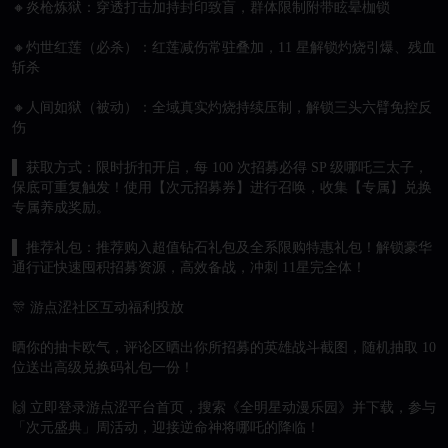
🔸炎枪炼狱：穿透打击加持封印致盲，群体限制附带眩晕枷锁

🔸灼世红莲（必杀）：红莲减伤常驻叠加，11 星解锁灼烧引爆、残血
斩杀

🔸人间如狱（被动）：全域真实灼烧持续压制，解锁三头六臂免控反
伤

▌ 获取方式：限时折扣开启，每 100 次招募必得 SP 级哪吒三太子，
保底可重复触发！使用【次元招募券】进行召唤，收集【专属】兑换
专属养成奖励。

▌ 推荐礼包：推荐购入超值钻石礼包及全系限购特惠礼包！解锁豪华
通行证快速囤积招募资源，高效备战，冲刺 11星完全体！

🎊 游点涩社区互动福利投放

晒你的抽卡欧气，评论区晒出你所招募的英雄战斗截图，随机抽取 10 
位送出高级兑换码礼包一份！

🙌 立即登录游点涩平台首页，搜索《全明星动漫乐园》并下载，参与
「次元盛典」周活动，迎接逆命神将哪吒的降临！