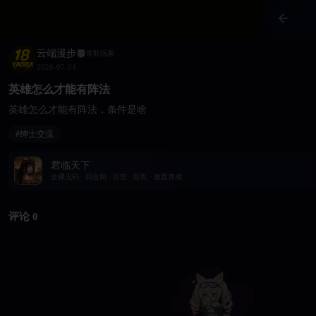
云端漫步
常驻玩家
2026-07-04
英雄怎么才能有阵法
英雄怎么才能有阵法，条件是啥
#绅士交流
君临天下
全裸无码 · 回合制 · 后宫 · 巨乳 · 放置养成
评论 0