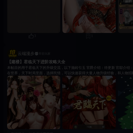
碎片 ​ - 价值：全游戏独一档治疗美人，推图、副本、竞技场全部刚需，任何阵容必带
投入美人招募活动，定向捞蔡文姬碎片 2. 小乔（传说，8/100） - 缺口：92碎片 ​ - 价值：和大乔激活「二
乔」吴国核心羁绊，吴国输出队核心挂件 ​ - 行动：和蔡文姬同步收集，走吴国
姬，通用队略次于蔡文姬 3. 何皇后（稀有，32/100） - 缺口：68碎片 ​ - 价值：过渡填充图鉴，解锁后小幅
提升属性，资源富余再补，不抢核心资源 三、长期目标（14天以上，阵营专精/PVP补强） 吴国体系配
套 1. 步练师（史诗，17/100）：吴国常驻增伤，大乔小乔成型后再收集，完善吴国国家队 通用PVP控制
1. 甄姬（传说，7/100）：群体冰冻减速，竞技场对抗多输出阵容专用 ​ 2. 貂蝉（
3
1
益、敌方压制，PK上限高，碎片难获取，随缘囤 物理系过渡 1. 孙尚香（史诗，6/100）：物理系增伤挂
件，走纯物理爆发队再收集 四、资源分配执行细则 1. 元宝（11658存量） ​ - 70%：美人限时招募，优先捞
蔡文姬、小乔碎片 ​ - 30%：留存等碎片兑换、升星特惠礼包 ​ 2. 多余美人碎片分解 
云端漫步
常驻玩家
部分解，优先兑换邹氏→蔡文姬→小乔碎片 ​ 3. 升星资源倾斜 ​ - 第一顺位：环儿（
【建楼】君临天下进阶攻略大全
位：大乔（解锁小乔羁绊后同步升星）
本帖目的用于君临天下的升级交流，以下抛砖引玉 官爵介绍：待更新 官邸介绍：待更新 快速升级方法：
在世界，天下时局里面，选择民情，可以快速获得大量人物升级经验，和人物招