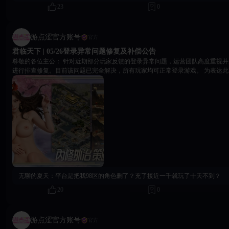
23
0
游点涩官方账号
官方
君临天下 | 05/26登录异常问题修复及补偿公告
尊敬的各位主公： 针对近期部分玩家反馈的登录异常问题，运营团队高度重视并第一时间组织技术力量
进行排查修复。目前该问题已完全解决，所有玩家均可正常登录游戏。 为表达此次问题给您带来不便的
歉意，游戏特别准备了一份补偿礼包，请您在游戏内兑换码入口领取。 补偿礼包码：46-de8569397b4-1
补偿内容包含： 金币×500、辎重自选箱×10、中级经验书×30、金樽×1、佳酿×1。 兑换时请进入游戏主
面，点击左上角角色头像，在“系统设置”中选择“兑换码”并输入上述兑换码即可
长期有效，无使用期限限制，每个账号仅可领取一次。再次感谢各位主公对《君
18Game官方团队 2026年5月27日
无聊的夏天：
平台是把我98区的角色删了？充了接近一千就玩了十天不到？
20
0
游点涩官方账号
官方