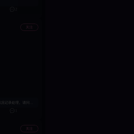
2
关注
往社区小女仆bug收集贴留言，客服同学会尽快帮您排查。
1
关注