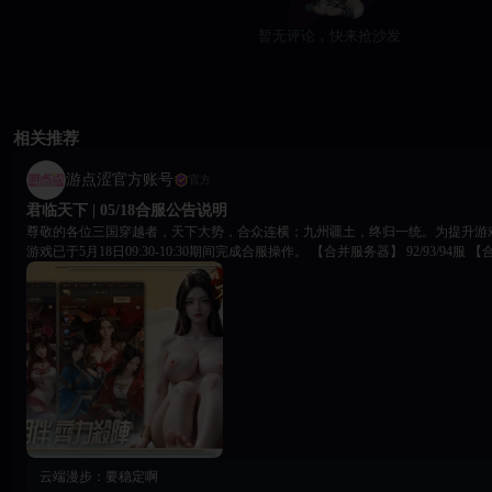
暂无评论，快来抢沙发
相关推荐
游点涩官方账号
官方
君临天下 | 05/18合服公告说明
尊敬的各位三国穿越者，天下大势，合众连横；九州疆土，终归一统。为提升游
游戏已于5月18日09:30-10:30期间完成合服操作。 【合并服务器】 92/93/94服 【合并细则】 1. 合服后各国
所在的归属国将会重新分配 2. 各位主公角色均将完整保留，所有资源、武将、进度均会合并至新服 3. 各
国的版图将会重置为初始状态 4. 充值=0且等级小于12级且7天未登录的账号将会被清理 【合服福利】 为
酬谢各位主公，合服完成后登录游戏可在邮件中领取份合服福利。 【重要提醒】 合服后如有问题请联系
18Game平台客服，愿诸位主公在新服之中，再遇良将，重结盟友，共图万里江
昂；九州烽火，共主沉浮。 18Game官方团队 2026年05月18日
云端漫步：
要稳定啊