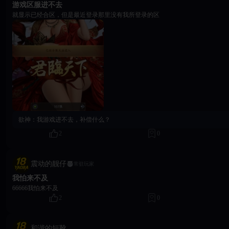
游戏区服进不去
就显示已经合区，但是最近登录那里没有我所登录的区
欲神：
我游戏进不去，补偿什么？
2
0
震动的靓仔
常驻玩家
我怕来不及
66666我怕来不及
2
0
和谐的短靴