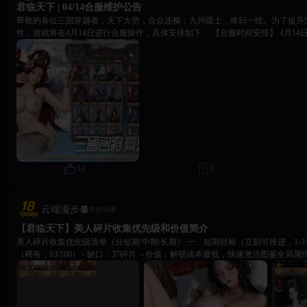
君临天下 | 04/14合服维护公告
尊敬的各位三国穿越者，天下大势，合众连横；九州疆土，终归一统。为了提升
性，游戏将在4月14日进行合服操作，具体安排如下： 【合服时间安排】 4月14日 14:30-16:30期间将暂停
登录，预计耗时2小时。 【合并服务器】 14:30-15:30：【1次合服】69服、70服 15:30-16:30：【2次合服】
1合12区、1合13区 【合并细则】 1. 合服后各国所在的归属国将会重新分配 2. 各位主公角色均将完整保
留，所有资源、武将、进度均会合并至新服 3. 各国的版图将会重置为初始状态 4. 
且7天未登录的账号将会被清理 【合服福利】 为酬谢各位主公，合服完成后登录游戏可在邮件中即可领取
份合服福利。 【重要提醒】 合服后如有问题请联系客服进行反馈，愿诸位主公在新服之中，再遇良将，
重结盟友，共图万里江山！合则力强，战则志昂；九州烽火，共主沉浮。 18Game官方团队 2026年04月14
日
14
0
云端漫步
常驻玩家
【君临天下】美人碎片收集优先级和价值简介
美人碎片收集优先级清单（分短期/中期/长期） 一、短期目标（立刻可推进，1-3天内解锁/成型） 1. 邹氏
（稀有，63/100） - 缺口：37碎片 ​ - 价值：解锁成本最低，快速激活图鉴全局属性，前期推图过渡辅助，
碎片获取难度低 ​ - 行动：日常招募、分解兑换优先补满碎片，第一个新解锁美人 2. 环儿升星（已解锁，
剩余85碎片） - 价值：全阵营通用加成，无阵容限制，碎片存量充足，升星直接全队提攻防血 ​ - 行动：多
余碎片全部用于升星，优先拉高星级，不用囤 3. 大乔基础碎片囤货（已解锁，4碎片） - 缺口极大，仅顺
带收集，不占用核心资源 二、中期目标（3-14天，阵容核心刚需） 1. 蔡文姬（传说，8/100） - 缺口：92