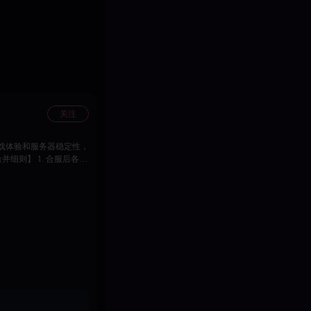
关注
戏体验和服务器稳定性，
山！合则力强，战则志