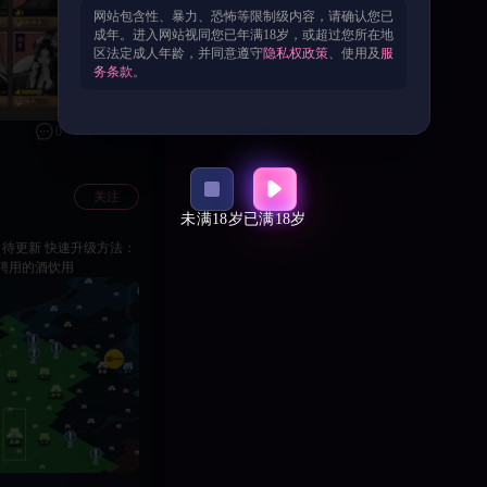
 ​ - 行动：元宝优先
网站包含性、暴力、恐怖等限制级内容，请确认您已
成年。进入网站视同您已年满18岁，或超过您所在地
队则优先级等同于蔡文
区法定成人年龄，并同意遵守
隐私权政策
、使用及
服
务条款
。
+2
传说，2/100）：高额减
0
​ - 无用稀有/重复史诗全
关注
全阵营通用） ​ - 第二顺
未满18岁
已满18岁
聘用的酒饮用