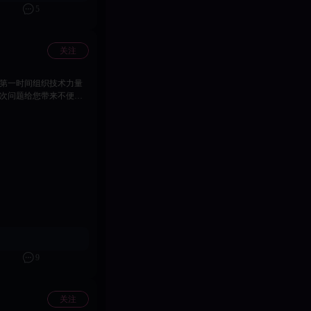
5
关注
界
领取对应奖励。该兑换码
临天下》的理解与支持。
9
关注