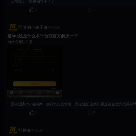
云端漫步：
好像编辑不了了
3
1
强健的小鸽子
常驻玩家
是bug还是什么术平台或官方解决一下
为什么无法注册
游点涩家の小猫猫♥：
收到您的反馈啦，无法注册这类问题这边会优先按异常情况记录处理。请问您现在是否已经联系过客服支持呢？如果后续需要补充注册报错截图、页面提示或相关信息，也可以前
2
0
欲神
常驻玩家