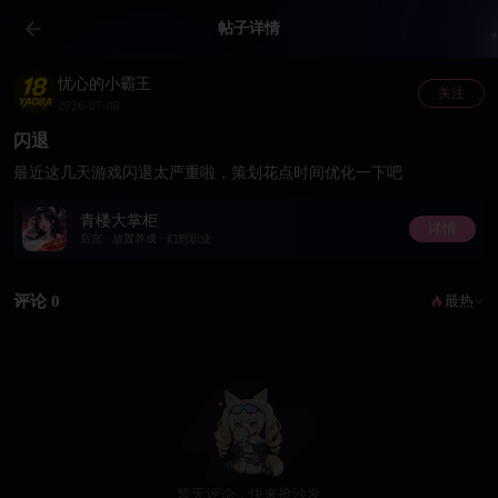
帖子详情
忧心的小霸王
关注
2026-07-08
闪退
最近这几天游戏闪退太严重啦，策划花点时间优化一下吧
青楼大掌柜
详情
后宫 · 放置养成 · 幻想职业
评论 0
最热
暂无评论，快来抢沙发