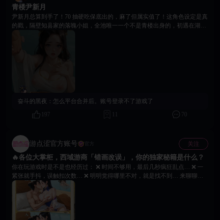
青楼尹新月
重复运行，占用了大量的运行内存，导致玩了几分钟后画面的帧率只有30-40
左右。 3.开发银币的新用途，就一个胡商的小游戏，而且收益还低，除了推
尹新月总算到手了！70 抽硬吃保底出的，麻了但属实值了！这角色设定是真
箱子，拼图和找不同根本过不了第三关，那么第三关做出来就没有用处了，
的戳，隔壁知县家的落魄小姐，全池唯一一个不是青楼出身的，初遇在湖边
都过不了。建议提高点胡商礼物的收益。想办法增加一些能获取角色的碎片
那幕氛围感直接拉满。就一点小槽点，脚踩个高跟鞋是真有点脱离设定，看
啥的。 4.游戏氪金点除了礼物的大量需求，稳定的月卡收益。在过节的时候
着稍许出戏。不过架不住立绘和皮肤太顶了，画面精细度拉满，颜值党一本
可以搞点新角色卡池，大概要花费600-1800元宝以内能保底抽到，还能获取
满足！前期攒的礼物道具全砸她身上了，刷新月刷到爽，剧情这块也比其他
一点消耗品，礼物，碎片啥的。然后加入直售，价格就定1000-1500元宝。 5.
直给的强太多，有内容有深意，推进节奏也舒服，破处情节非常值得看！😍
现在的基础框架不要改变，我喜欢这种轻氪而且摸鱼强度不大的单机游戏。
青楼LOGO也是她。
如果成了那种强制性每天要花费大量时间动手玩的才有收益的小游戏，就不
好玩的，现在每天花3-5分钟领完东西，日活轻松，在零碎时间玩一下，就挺
好的，五分钟以内做不完所有任务，那就是失败的摸鱼作品，我现在很享
奋斗的黑夜：
怎么平台合并后。账号登录不了游戏了
受。
197
11
70
游点涩官方账号
关注
官方
🔥各位大掌柜，西域游商「错画改误」，你的独家秘籍是什么？
你在玩游戏时是不是也经历过： ❌ 时间不够用，最后几秒疯狂乱点… ❌ 一
紧张就手抖，误触扣次数… ❌ 明明觉得哪里不对，就是找不到… 来聊聊你
的闯关心得！👇 1️⃣ 闯关时间是否充足？ 2️⃣ 有没有因为手滑误点？ 3️⃣ 你有
哪些“独家秘籍”？ 4️⃣ 哪一关的差异点最难找？ 💬 评论区等你的攻略与故事
→ 分享你的技巧，助其他掌柜一臂之力！ → 也欢迎写下你的建议，我们会
认真收集反馈~ 📢 欢迎在评论区分享玩法内CG高清截图，一起畅享福利色