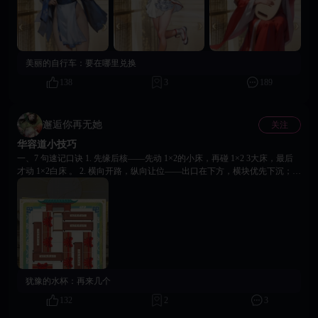
般的缠绵。 🌺 向芳 · 惊鸿一舞 🌺 琵琶裂帛，裙浪翻涌。她以惊鸿之姿震慑
全场，满堂金银不过尘土，她目光所向，唯有廊柱后的你。 🧐 今夜互动酒
令（回帖有赏）： 半老徐娘常乐、青涩懵懂小冉、色艺双全的向芳，今夜你
最想与谁共度春宵？ 👀 掌柜决议：下期“风月谱”，你更想揭开哪位头牌名妓
的背后故事？ （高赞提议将直接影响下期内容） 🙌 更多精彩皆在 18Game
美丽的自行车：
要在哪里兑换
静候君临，愿各位此番深入温柔阵，摘得美人芙蓉香，
138
3
189
邂逅你再无她
关注
华容道小技巧
一、7 句速记口诀 1. 先缘后核——先动 1×2的小床，再碰 1×2 3大床，最后
才动 1×2白床 。 2. 横向开路，纵向让位——出口在下方，横块优先下沉；竖
块先左右挪，给横块“让车道”。 3. 阶梯循环，绕道而行——把 2×2 区域当
“转盘”，顺时针或逆时针循环 3 次必出空档。 4. 大块贴边，小块填空——曹
操/最大块一旦贴底边就别再拉起，用小兵把缝塞满防回弹。 5. 左右借位，
上下联动——横块卡死时，先上移 1 格再左（右）滑，可省 4-6 步。 6. 回退
重置，死局立返。 7. 终点冲刺，直线下膛——最后 5 步只盯出口，其他块暂
时无视，一口气滑到底。 三、高阶 3 招（想破个人纪录再用） 1. 模块化记
忆：把 10 步拆 3段，每段 3-3步固化成肌肉记忆，思考时间省 30% 。 2. 逆
推法：截图→在照片里从出口往入口画箭头→反写移动序列，可减少 20% 冗
犹豫的水杯：
再来几个
余步。 3. 双指（多指）操作：手机版几乎同时拖动两个及以上的床，比纯拖
动快 0.3 秒/步， 10 秒馁速通必备。
132
2
3