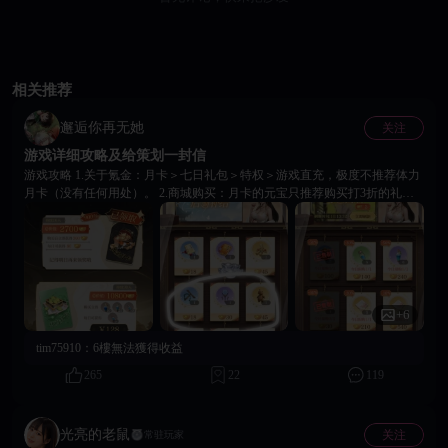
相关推荐
邂逅你再无她
关注
游戏详细攻略及给策划一封信
游戏攻略 1.关于氪金：月卡＞七日礼包＞特权＞游戏直充，极度不推荐体力
月卡（没有任何用处）。 2.商城购买：月卡的元宝只推荐购买打3折的礼物
（且提升乐艺的优先），香帕和一天银币五折也可以拿下，其余不推荐。元
宝优先购买礼物，其次香帕。 3.银币获取及花费优先级：如果是不经常上号
的玩家，那么直接按照建筑顺序解锁花费银币就好（速度贼慢，只有掌柜收
益，不推荐）。如果是有空挂机的玩家，银币花费优先级：服务菜单（所有
橙色菜单都要解锁一级）＞服务员（懒人党福音）＞角色技能（按照角色稀
有度来升，这影响招待客人的次数）。获取银币的速度大概是柜台的30-60
+6
倍。 4.抽奖：不推荐氪金抽奖，和小编一样想解锁角色(｡♡‿♡｡)的除外的。
5：礼物优先级，提升乐艺的礼物要省出来解锁20级以内的技能，有这个限
tim75910：
6樓無法獲得收益
制，所以最稀缺，其余无所谓。其余优先把所有角色提升至2级，获得20元
宝。尹心月和花小蓉优先升五级，因为她们的动画是动态的，我解锁的其余
265
22
119
角色都是漫画，李师师推荐升到3级。 最后是給策划的建议。 1.把体力月卡
删掉，换成礼物、香怕、银币同时存在的月卡或者周卡，且每月刚好到充值
30元的程度。 2.一键隐藏全部客人以及服务员，都是贴纸，隐藏了无所谓，
光亮的老鼠
关注
常驻玩家
不过要保留挂机的收益。因为实在是太太太卡了，我怀疑有一串屎山代码在