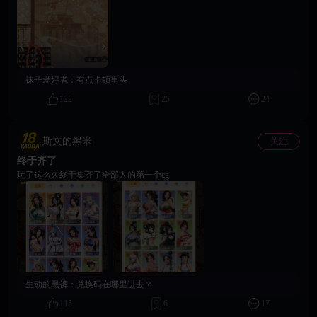
行，也可以删后台，但部分手机删后台无法停止运行）然后重进游戏，如果
还是卡在界面内则重复以上操作，大概几次就好了 2.闪退 属于正常现象，是
游戏运行问题，不是手机问题，也不用担心，重进游戏就行 注意：若不想闪
退，也可以在网站上玩，但网站上玩考验手机性能和网速。可以开流量或者
网络加速VPN代理 3.游戏内显示问题（或界面重叠） 按返回按钮（一般在左
上角）返回上级界面重新进入之前点进去的界面。 若是角色显示问题也可以
袜子爱好者：
有点卡顿里头
试试上述办法，或等游戏加载（这游戏优化差加载慢） 以上就是一些常见问
题，如果有其他疑问可以在评论区里提问，本人看到会回复，其他兄弟们看
122
25
24
到也可以互助一下 接下来是对新手有一点小帮助的内容（本人总结，大家也
可以在评论区里补充） 大分类一.黄金 1.黄金别乱花，前期先把黄金攒着买
卖身契（零氪玩家适用，买了月卡当我没说） 2.黄金获取：可以查看官方最
斯文的黑米
关注
新公告获取兑换码，或是等补偿，当然最简单的方法是充值，零氪玩家黄金
终于齐了
获取很难最好攒着花在有用的地方，别用黄金买礼物什么的 二.招募 手帕的
获取途径和黄金相似，但可以签到或者通过活动获得也需要攒，尽量十连再
玩了这么久终于集齐了全部人的第一个cg
抽 三.杂类 1.可以提前建设施，建造建筑或解锁更多角色，提升角色可以提
升名气值，解锁更多建筑，能先建楼层就先建 2.任务中的提升角色技能就是
服务里的特殊服务里的那些（当时我做这个任务还疑惑好久，找了半天没找
到技能的标签） 3.优先建筑池子一类的卖肉的建筑，产出的银子多，优先提
升角色加成 4.西域游商能产出礼物提升角色好感度 三关都过了大概率能出绿
色礼物 5.有些礼物是可以赠送的，需要点开约会后，点击叶子（即体力）下
面的那个装饰然后切换到才情/体质/乐艺/柔韧/身材选秀再赠送礼物，如果不
知道在说什么可以看下面的图 6.每日任务里买商城物品可以刷新，有几率刷
生动的黑裤：
兑换码在哪里进去？
出银子就能买的东西 7.游戏玩法上主要是每天上线领柜台的银子，接客量做
满，送礼物，完成每日任务 字数有限，更多问题可以加讨论群943801154 或
115
6
17
是在评论区留言，跪求点赞评论收藏。承蒙兄弟们厚爱