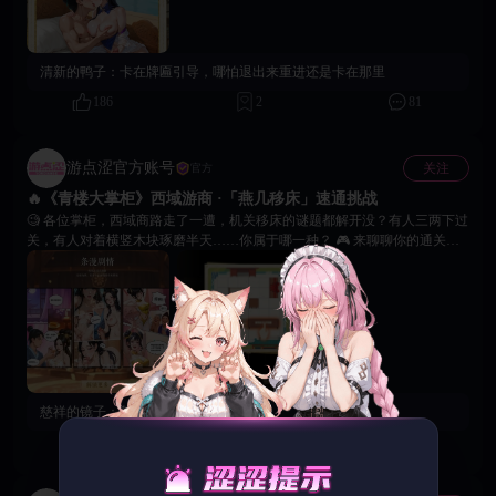
图。
清新的鸭子：
卡在牌匾引导，哪怕退出来重进还是卡在那里
186
2
81
游点涩官方账号
关注
官方
🔥《青楼大掌柜》西域游商 ·「燕几移床」速通挑战
🧐 各位掌柜，西域商路走了一遭，机关移床的谜题都解开没？有人三两下过
关，有人对着横竖木块琢磨半天……你属于哪一种？ 🎮 来聊聊你的通关体
验 1️⃣ 你的最快通关时常是？ 2️⃣ 哪一关让你卡得最久？ 3️⃣ 有没有自己总结
的“独门口诀”？分享一下！ 💡 民间攻略互助站 “三移口诀”：“横让竖，边先
走，床尾留空好滑走” >> 关注18Game平台，解锁更多游戏资讯与福利 << 👇
商路漫漫，机智相伴，期待各位掌柜的闯关故事！
慈祥的镜子：
怎么领取
167
1
70