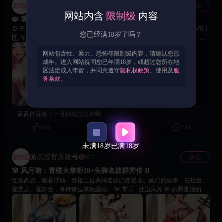
游点涩官方账号
关注
官方
网站内含
限制级
内容
🧩 掌柜们，西域游商「谜图巧拼」都顺利通关了吗？
⏰ 三分钟倒计时，碎片越拼越多，时间越赶越急！快来聊聊你的闯关心得！
您已经满18岁了吗？
1️⃣ 你能在倒计时前通关吗？ 2️⃣ 你有什么独家拼图顺序吗？ 3️⃣ 哪一关让你
觉得“碎片多到怀疑人生”？ 🥳 如果可以调整关卡难度，你希望？ 👉 增加总
网站包含性、暴力、恐怖等限制级内容，请确认您已
时长 👉 减少第三关碎片数量 👉 保留现有挑战性 💬 欢迎在评论区分享你的
成年。进入网站视同您已年满18岁，或超过您所在地
通关技巧、奇葩经历或吐槽建议 👍 优质攻略或将收录进下期「玩家秘籍」
区法定成人年龄，并同意遵守
隐私权政策
、使用及
服
并送上小礼物哦~ 📢 拼的不只是图，更是眼力、策略与心态。愿每位掌柜在
务条款
。
寻商路上，皆能拼出属于自己的完整商图！
高高的花卷：
一直掉线怎么弄啊
140
3
153
未满18岁
已满18岁
游点涩官方账号
关注
官方
🌸 风月谱：青楼大掌柜18+头牌名妓群芳传 II
红烛高烧，暗香浮动。青楼三位头牌名妓已然登场。她们的故事，在灶台、
在柴房、在舞台，等待诸位掌柜品读。 🌺 常乐 · 灶边风月 🌺 后厨是她的江
湖。三十三年光阴，酿成蜜熟身段与一把辣子鸡的烈火浓情。锅铲碰撞声
里，藏着她半生的风流。 🌺 小冉 · 偷尝春甜 🌺 柴房的腌菜坛后，藏着比糖
更甜的秘密。每夜子时，茉莉香与薄汗交织，是小心翼翼的偷欢，也是藤蔓