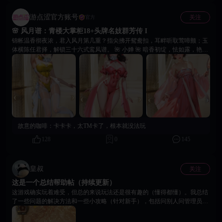
游点涩官方账号
关注
官方
🌸 风月谱：青楼大掌柜18+头牌名妓群芳传 I
锦帐温香彻夜浓，君入风月第几重？指尖拂开鸳鸯扣，耳畔听取莺啼颤；玉
体横陈任君择，解锁三十六式鸾凤谱。 🌺 小婵 🌺 暗香初绽，怯如露，艳如
火。怯生生的手腕，偏贪恋烛下交叠的温度。 🌺 怜妹 🌺 甜蛊蚀骨，笑是
蜜，指尖是刀。扮作雏雀的妖精，最擅让你溃不成军。 🌺 花小蓉 🌺 双璧承
欢，声糯似糖，身软如浪。贪两份缠绵，化一滩春水。 🙌 登入18Game平
台，成为青楼大掌柜，解锁江湖红尘风月，探索青楼经营秘籍：指尖拂开鸳
鸯扣，耳畔听取莺啼颤；玉体横陈任君择！ 👀 三位佳人性情各异，各位掌
柜们和谁度过了春宵一刻呢？在评论区留下她的名字和你保存过的18+名妓
互动福利截图，同道中人必会相逢。
故意的咖啡：
卡卡卡，太TM卡了，根本就没法玩
128
0
145
皇叔
关注
这是一个总结帮助帖（持续更新）
这游戏确实玩着难受，但总的来说玩法还是很有趣的（懂得都懂）。我总结
了一些问题的解决方法和一些小攻略（针对新手），包括问别人问管理员的
和自己总结的。希望能帮到各位。 1.卡在水墨界面（或游戏内界面点不动
的） 目前我只知道可以退出游戏然后终止游戏运行（可以用手机管家停止运