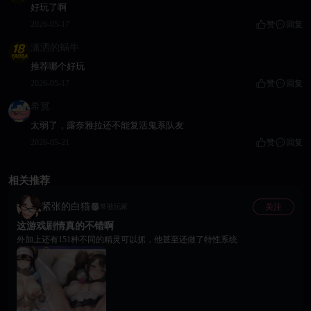
好玩了啊
2026-05-17
赞
回复
潇洒的蜗牛
推荐哪个好玩
2026-05-17
赞
回复
希冀
太弱了，露奈雅拉还不能复活鬼系队友
2026-05-21
赞
回复
相关推荐
紧张的白猫
关注
常驻玩家
这游戏剧情真的不错啊
外加上还有151种不同的精灵可以抓，他甚至还做了特性系统