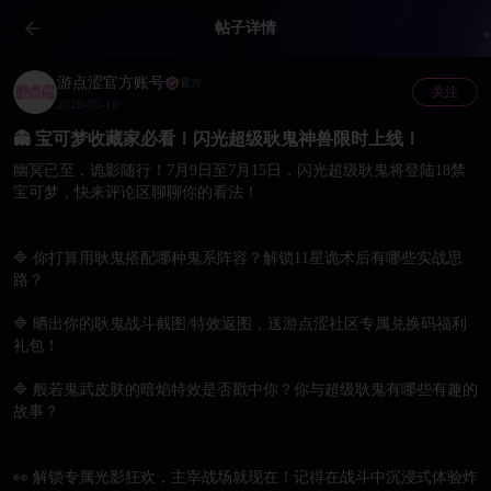
帖子详情
游点涩官方账号
官方
关注
2026-05-16
👻 宝可梦收藏家必看！闪光超级耿鬼神兽限时上线！
幽冥已至，诡影随行！7月9日至7月15日，闪光超级耿鬼将登陆18禁
宝可梦，快来评论区聊聊你的看法！

🔷 你打算用耿鬼搭配哪种鬼系阵容？解锁11星诡术后有哪些实战思
路？

🔷 晒出你的耿鬼战斗截图/特效返图，送游点涩社区专属兑换码福利
礼包！

🔷 般若鬼武皮肤的暗焰特效是否戳中你？你与超级耿鬼有哪些有趣的
故事？

👀 解锁专属光影狂欢，主宰战场就现在！记得在战斗中沉浸式体验炸