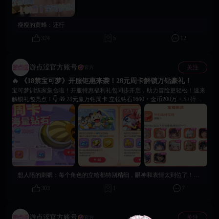
瘦瘦的黄蜂：
还行
324
5
12
游点涩官方账号
关注
官方
🔥 《18禁宝可梦》开服钜惠来袭！28元周卡解锁万钻豪礼！
宝可梦训练家集合啦！开服特惠福利礼包同步开启，助力冒险更轻松！速来
解锁礼包亮点！👇 🎁 28元赢万钻周卡 立领钻石1600 + 金币200万 + S+碎片
×10，七日共计10000钻奖励，自动发放至邮箱！ 🎁 30元精灵月卡特权 登录
收益提升、体力上限加成、每日钻石补给，长期性价比拉满！ 🎁 88元豪华
大师月卡 每日800钻 + 金币100万 + 豪华成长资源，全方面加速成长！ 🎁 多
档位开服限时礼包 全档位终身限购，含648稀有等级大礼包，红色材料 &
S+神兽任选！ 🎁 情欲伴侣限购宝箱（60元） 12位伴侣任选其一，送2888钻
+ 神兽召唤券40，体验成人情欲调教玩法！ 别忘记使用兑换码 {pkm888} /
{pkm666} 领取新手福利哦！欢迎在社区及评论区分享游戏攻略与精彩瞬
间！愿大家在宝可梦的世界重拾童年热爱，与伴侣解锁更多甜蜜瞬间，一起
想人陪的刺猬：
每个角色的立绘都特别精细，眼神和表情太到位了！细节精致！👀心动不已
共赴冒险！
303
1
7
游点涩官方账号
关注
官方