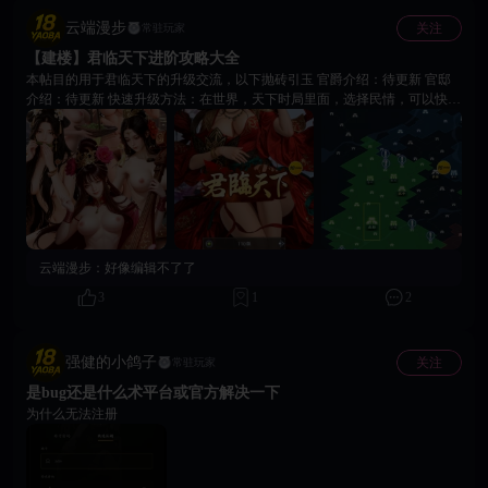
云端漫步
关注
常驻玩家
【建楼】君临天下进阶攻略大全
本帖目的用于君临天下的升级交流，以下抛砖引玉 官爵介绍：待更新 官邸
介绍：待更新 快速升级方法：在世界，天下时局里面，选择民情，可以快速
获得大量人物升级经验，和人物招聘用的酒饮用
云端漫步：
好像编辑不了了
3
1
2
强健的小鸽子
关注
常驻玩家
是bug还是什么术平台或官方解决一下
为什么无法注册