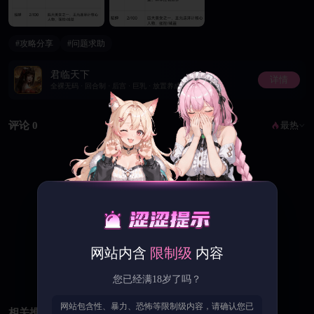
#攻略分享
#问题求助
君临天下
详情
全裸无码 · 回合制 · 后宫 · 巨乳 · 放置养成
评论 0
最热
暂无评论，快来抢沙发
网站内含
限制级
内容
您已经满18岁了吗？
网站包含性、暴力、恐怖等限制级内容，请确认您已
相关推荐