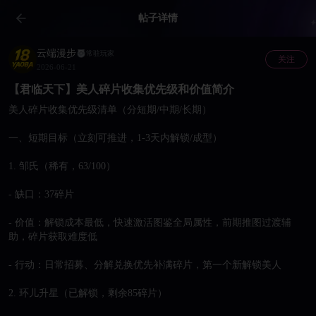
帖子详情
云端漫步
常驻玩家
关注
2026-06-21
【君临天下】美人碎片收集优先级和价值简介
美人碎片收集优先级清单（分短期/中期/长期）

一、短期目标（立刻可推进，1-3天内解锁/成型）

1. 邹氏（稀有，63/100）

- 缺口：37碎片

- 价值：解锁成本最低，快速激活图鉴全局属性，前期推图过渡辅
助，碎片获取难度低

- 行动：日常招募、分解兑换优先补满碎片，第一个新解锁美人

2. 环儿升星（已解锁，剩余85碎片）
