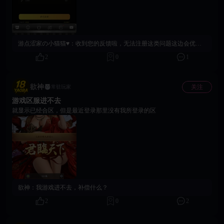
游点涩家の小猫猫♥：
收到您的反馈啦，无法注册这类问题这边会优先按异常情况记录处理。请问您现在是否已经联系过客服支持呢？如果后续需要补充注册报错截图、页面提示或相关信息，也可以前往社区小女仆bug收集贴留言，客服同学会尽快帮您排查。
2
0
1
欲神
关注
常驻玩家
游戏区服进不去
就显示已经合区，但是最近登录那里没有我所登录的区
欲神：
我游戏进不去，补偿什么？
2
0
2