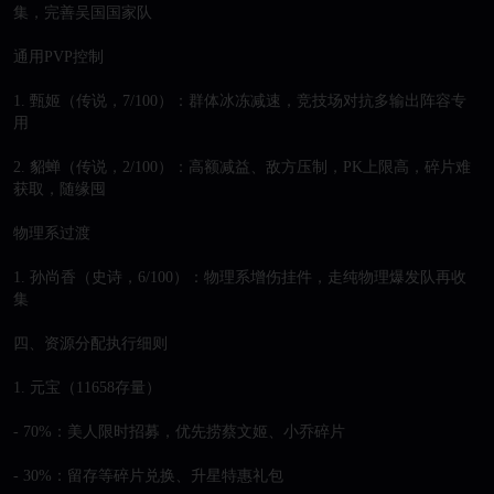
集，完善吴国国家队

通用PVP控制

1. 甄姬（传说，7/100）：群体冰冻减速，竞技场对抗多输出阵容专
用

2. 貂蝉（传说，2/100）：高额减益、敌方压制，PK上限高，碎片难
获取，随缘囤

物理系过渡

1. 孙尚香（史诗，6/100）：物理系增伤挂件，走纯物理爆发队再收
集

四、资源分配执行细则

1. 元宝（11658存量）

- 70%：美人限时招募，优先捞蔡文姬、小乔碎片

- 30%：留存等碎片兑换、升星特惠礼包
