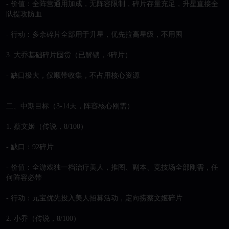
- 价值：全阵营通用加成，无阵容限制，碎片存量充足，升星直接全
队提攻防血

- 行动：多余碎片全部用于升星，优先拉高星级，不用囤

3. 大乔基础碎片囤货（已解锁，4碎片）

- 缺口极大，仅顺带收集，不占用核心资源

二、中期目标（3-14天，阵容核心刚需）

1. 蔡文姬（传说，8/100）

- 缺口：92碎片

- 价值：全游戏独一档治疗美人，推图、副本、竞技场全部刚需，任
何阵容必带

- 行动：元宝优先投入美人招募活动，定向捞蔡文姬碎片

2. 小乔（传说，8/100）
