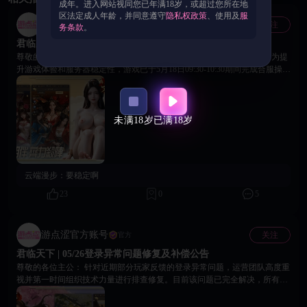
成年。进入网站视同您已年满18岁，或超过您所在地
区法定成人年龄，并同意遵守
隐私权政策
、使用及
服
游点涩官方账号
关注
官方
务条款
。
君临天下 | 05/18合服公告说明
尊敬的各位三国穿越者，天下大势，合众连横；九州疆土，终归一统。为提
升游戏体验和服务器稳定性，游戏已于5月18日09:30-10:30期间完成合服操
作。 【合并服务器】 92/93/94服 【合并细则】 1. 合服后各国所在的归属国
将会重新分配 2. 各位主公角色均将完整保留，所有资源、武将、进度均会合
并至新服 3. 各国的版图将会重置为初始状态 4. 充值=0且等级小于12级且7天
未登录的账号将会被清理 【合服福利】 为酬谢各位主公，合服完成后登录
未满18岁
已满18岁
游戏可在邮件中领取份合服福利。 【重要提醒】 合服后如有问题请联系
18Game平台客服，愿诸位主公在新服之中，再遇良将，重结盟友，共图万里
江山！合则力强，战则志昂；九州烽火，共主沉浮。 18Game官方团队 2026
年05月18日
云端漫步：
要稳定啊
23
0
5
游点涩官方账号
关注
官方
君临天下 | 05/26登录异常问题修复及补偿公告
尊敬的各位主公： 针对近期部分玩家反馈的登录异常问题，运营团队高度重
视并第一时间组织技术力量进行排查修复。目前该问题已完全解决，所有玩
家均可正常登录游戏。 为表达此次问题给您带来不便的歉意，游戏特别准备
了一份补偿礼包，请您在游戏内兑换码入口领取。 补偿礼包码：46-