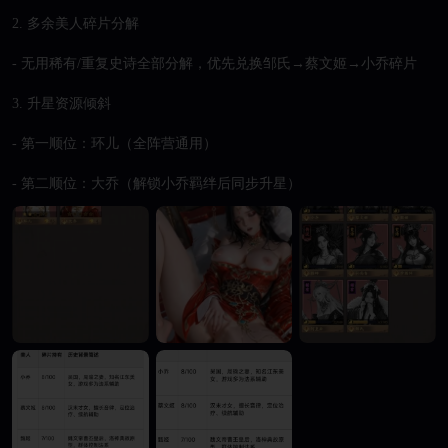
2. 多余美人碎片分解

- 无用稀有/重复史诗全部分解，优先兑换邹氏→蔡文姬→小乔碎片

3. 升星资源倾斜

- 第一顺位：环儿（全阵营通用）

- 第二顺位：大乔（解锁小乔羁绊后同步升星）