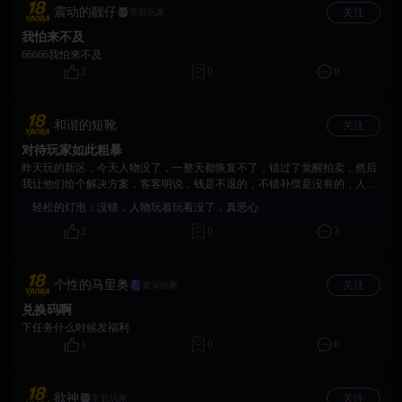
震动的靓仔
关注
常驻玩家
我怕来不及
66666我怕来不及
2
0
0
和谐的短靴
关注
对待玩家如此粗暴
昨天玩的新区，今天人物没了，一整天都恢复不了，错过了觉醒拍卖，然后
我让他们给个解决方案，客客明说，钱是不退的，不错补偿是没有的，人物
看心情的，用户说要禁言的。到现在还是没有恢复人物，而且客客直接把我
轻松的灯泡：
没错，人物玩着玩着没了，真恶心
账号禁言了，充值几百块玩了一天就这个下场
2
0
3
个性的马里奥
关注
资深玩家
兑换码啊
下任务什么时候发福利
1
0
0
欲神
关注
常驻玩家