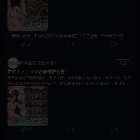
de8569397b4-1 补偿内容包含： 金币×500、辎重自选箱×10、中级经验书
×30、金樽×1、佳酿×1。 兑换时请进入游戏主界面，点击左上角角色头像，
在“系统设置”中选择“兑换码”并输入上述兑换码即可领取对应奖励。该兑换
码长期有效，无使用期限限制，每个账号仅可领取一次。再次感谢各位主公
对《君临天下》的理解与支持。 18Game官方团队 2026年5月27日
无聊的夏天：
平台是把我98区的角色删了？充了接近一千就玩了十天不到？
20
0
9
游点涩官方账号
关注
官方
君临天下 | 04/14合服维护公告
尊敬的各位三国穿越者，天下大势，合众连横；九州疆土，终归一统。为了
提升游戏体验和服务器稳定性，游戏将在4月14日进行合服操作，具体安排
如下： 【合服时间安排】 4月14日 14:30-16:30期间将暂停登录，预计耗时2
小时。 【合并服务器】 14:30-15:30：【1次合服】69服、70服 15:30-16:30：
【2次合服】1合12区、1合13区 【合并细则】 1. 合服后各国所在的归属国将
会重新分配 2. 各位主公角色均将完整保留，所有资源、武将、进度均会合并
至新服 3. 各国的版图将会重置为初始状态 4. 充值=0且等级小于12级且7天未
登录的账号将会被清理 【合服福利】 为酬谢各位主公，合服完成后登录游
戏可在邮件中即可领取份合服福利。 【重要提醒】 合服后如有问题请联系
客服进行反馈，愿诸位主公在新服之中，再遇良将，重结盟友，共图万里江
14
0
0
山！合则力强，战则志昂；九州烽火，共主沉浮。 18Game官方团队 2026年
04月14日