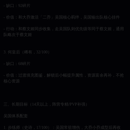
- 缺口：92碎片

- 价值：和大乔激活「二乔」吴国核心羁绊，吴国输出队核心挂件

- 行动：和蔡文姬同步收集，走吴国队则优先级等同于蔡文姬，通用
队略次于蔡文姬

3. 何皇后（稀有，32/100）

- 缺口：68碎片

- 价值：过渡填充图鉴，解锁后小幅提升属性，资源富余再补，不抢
核心资源

三、长期目标（14天以上，阵营专精/PVP补强）

吴国体系配套

1. 步练师（史诗，17/100）：吴国常驻增伤，大乔小乔成型后再收