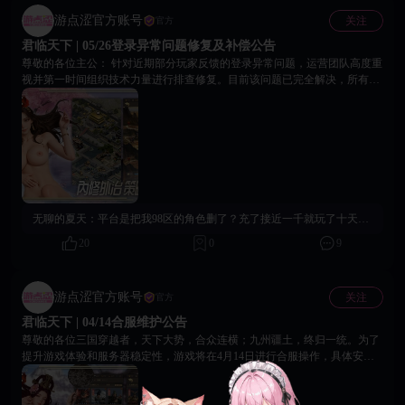
游点涩官方账号
关注
官方
君临天下 | 05/26登录异常问题修复及补偿公告
尊敬的各位主公： 针对近期部分玩家反馈的登录异常问题，运营团队高度重
视并第一时间组织技术力量进行排查修复。目前该问题已完全解决，所有玩
家均可正常登录游戏。 为表达此次问题给您带来不便的歉意，游戏特别准备
了一份补偿礼包，请您在游戏内兑换码入口领取。 补偿礼包码：46-
de8569397b4-1 补偿内容包含： 金币×500、辎重自选箱×10、中级经验书
×30、金樽×1、佳酿×1。 兑换时请进入游戏主界面，点击左上角角色头像，
在“系统设置”中选择“兑换码”并输入上述兑换码即可领取对应奖励。该兑换
码长期有效，无使用期限限制，每个账号仅可领取一次。再次感谢各位主公
对《君临天下》的理解与支持。 18Game官方团队 2026年5月27日
无聊的夏天：
平台是把我98区的角色删了？充了接近一千就玩了十天不到？
20
0
9
游点涩官方账号
关注
官方
君临天下 | 04/14合服维护公告
尊敬的各位三国穿越者，天下大势，合众连横；九州疆土，终归一统。为了
提升游戏体验和服务器稳定性，游戏将在4月14日进行合服操作，具体安排
如下： 【合服时间安排】 4月14日 14:30-16:30期间将暂停登录，预计耗时2
小时。 【合并服务器】 14:30-15:30：【1次合服】69服、70服 15:30-16:30：