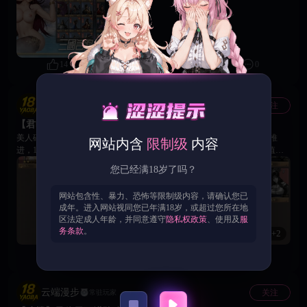
【2次合服】1合12区、1合13区 【合并细则】 1. 合服后各国所在的归属国将
会重新分配 2. 各位主公角色均将完整保留，所有资源、武将、进度均会合并
至新服 3. 各国的版图将会重置为初始状态 4. 充值=0且等级小于12级且7天未
登录的账号将会被清理 【合服福利】 为酬谢各位主公，合服完成后登录游
戏可在邮件中即可领取份合服福利。 【重要提醒】 合服后如有问题请联系
客服进行反馈，愿诸位主公在新服之中，再遇良将，重结盟友，共图万里江
14
0
0
山！合则力强，战则志昂；九州烽火，共主沉浮。 18Game官方团队 2026年
04月14日
云端漫步
关注
常驻玩家
【君临天下】美人碎片收集优先级和价值简介
美人碎片收集优先级清单（分短期/中期/长期） 一、短期目标（立刻可推
网站内含
限制级
内容
进，1-3天内解锁/成型） 1. 邹氏（稀有，63/100） - 缺口：37碎片 ​ - 价值：
解锁成本最低，快速激活图鉴全局属性，前期推图过渡辅助，碎片获取难度
您已经满18岁了吗？
低 ​ - 行动：日常招募、分解兑换优先补满碎片，第一个新解锁美人 2. 环儿升
星（已解锁，剩余85碎片） - 价值：全阵营通用加成，无阵容限制，碎片存
网站包含性、暴力、恐怖等限制级内容，请确认您已
量充足，升星直接全队提攻防血 ​ - 行动：多余碎片全部用于升星，优先拉高
成年。进入网站视同您已年满18岁，或超过您所在地
星级，不用囤 3. 大乔基础碎片囤货（已解锁，4碎片） - 缺口极大，仅顺带
区法定成人年龄，并同意遵守
隐私权政策
、使用及
服
收集，不占用核心资源 二、中期目标（3-14天，阵容核心刚需） 1. 蔡文姬
务条款
。
+2
（传说，8/100） - 缺口：92碎片 ​ - 价值：全游戏独一档治疗美人，推图、副
本、竞技场全部刚需，任何阵容必带 ​ - 行动：元宝优先投入美人招募活动，
3
1
0
定向捞蔡文姬碎片 2. 小乔（传说，8/100） - 缺口：92碎片 ​ - 价值：和大乔
激活「二乔」吴国核心羁绊，吴国输出队核心挂件 ​ - 行动：和蔡文姬同步收
集，走吴国队则优先级等同于蔡文姬，通用队略次于蔡文姬 3. 何皇后（稀
云端漫步
关注
常驻玩家
有，32/100） - 缺口：68碎片 ​ - 价值：过渡填充图鉴，解锁后小幅提升属