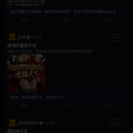
游点涩家の小猫猫♥：
收到您的反馈啦，无法注册这类问题这边会优先按异常情况记录处理。请问您现在是否已经联系过客服支持呢？如果后续需要补充注册报错截图、页面提示或相关信息，也可以前往社区小女仆bug收集贴留言，客服同学会尽快帮您排查。
2
0
1
欲神
关注
常驻玩家
游戏区服进不去
就显示已经合区，但是最近登录那里没有我所登录的区
欲神：
我游戏进不去，补偿什么？
2
0
2
震动的靓仔
关注
常驻玩家
我怕来不及