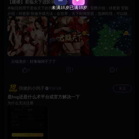
性，资源富余再补，不抢核心资源 三、长期目标（14天以上，阵营专
【建楼】君临天下进阶攻略大全
精/PVP补强） 吴国体系配套 1. 步练师（史诗，17/100）：吴国常驻增伤，
未满18岁
已满18岁
本帖目的用于君临天下的升级交流，以下抛砖引玉 官爵介绍：待更新 官邸
大乔小乔成型后再收集，完善吴国国家队 通用PVP控制 1. 甄姬（传说，
介绍：待更新 快速升级方法：在世界，天下时局里面，选择民情，可以快速
7/100）：群体冰冻减速，竞技场对抗多输出阵容专用 ​ 2. 貂蝉（传说，
获得大量人物升级经验，和人物招聘用的酒饮用
2/100）：高额减益、敌方压制，PK上限高，碎片难获取，随缘囤 物理系过
渡 1. 孙尚香（史诗，6/100）：物理系增伤挂件，走纯物理爆发队再收集
四、资源分配执行细则 1. 元宝（11658存量） ​ - 70%：美人限时招募，优先
捞蔡文姬、小乔碎片 ​ - 30%：留存等碎片兑换、升星特惠礼包 ​ 2. 多余美人
碎片分解 ​ - 无用稀有/重复史诗全部分解，优先兑换邹氏→蔡文姬→小乔碎片
​ 3. 升星资源倾斜 ​ - 第一顺位：环儿（全阵营通用） ​ - 第二顺位：大乔（解
锁小乔羁绊后同步升星）
云端漫步：
好像编辑不了了
3
1
2
强健的小鸽子
关注
常驻玩家
是bug还是什么术平台或官方解决一下
为什么无法注册