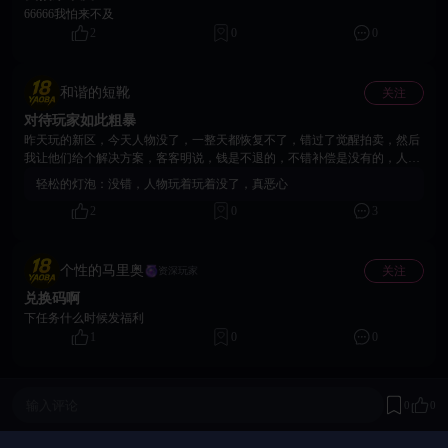
66666我怕来不及
2
0
0
和谐的短靴
关注
对待玩家如此粗暴
昨天玩的新区，今天人物没了，一整天都恢复不了，错过了觉醒拍卖，然后
我让他们给个解决方案，客客明说，钱是不退的，不错补偿是没有的，人物
看心情的，用户说要禁言的。到现在还是没有恢复人物，而且客客直接把我
轻松的灯泡：
没错，人物玩着玩着没了，真恶心
账号禁言了，充值几百块玩了一天就这个下场
2
0
3
个性的马里奥
关注
资深玩家
兑换码啊
下任务什么时候发福利
1
0
0
输入评论
0
0