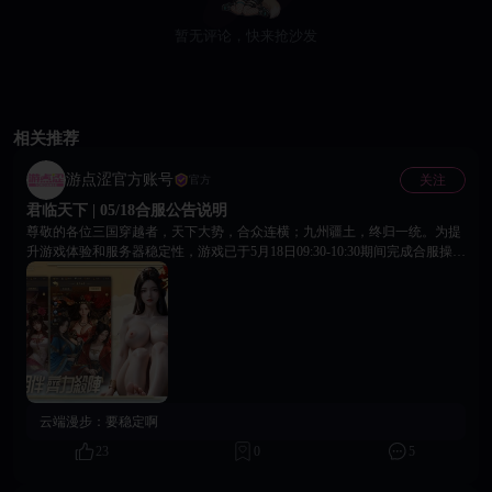
暂无评论，快来抢沙发
相关推荐
游点涩官方账号
关注
官方
君临天下 | 05/18合服公告说明
尊敬的各位三国穿越者，天下大势，合众连横；九州疆土，终归一统。为提
升游戏体验和服务器稳定性，游戏已于5月18日09:30-10:30期间完成合服操
作。 【合并服务器】 92/93/94服 【合并细则】 1. 合服后各国所在的归属国
将会重新分配 2. 各位主公角色均将完整保留，所有资源、武将、进度均会合
并至新服 3. 各国的版图将会重置为初始状态 4. 充值=0且等级小于12级且7天
未登录的账号将会被清理 【合服福利】 为酬谢各位主公，合服完成后登录
游戏可在邮件中领取份合服福利。 【重要提醒】 合服后如有问题请联系
18Game平台客服，愿诸位主公在新服之中，再遇良将，重结盟友，共图万里
江山！合则力强，战则志昂；九州烽火，共主沉浮。 18Game官方团队 2026
年05月18日
云端漫步：
要稳定啊
23
0
5